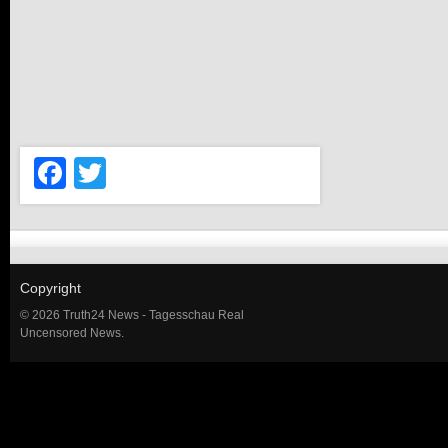
Facebook
Twitter
Copyright
© 2026 Truth24 News - Tagesschau Real
Uncensored News.