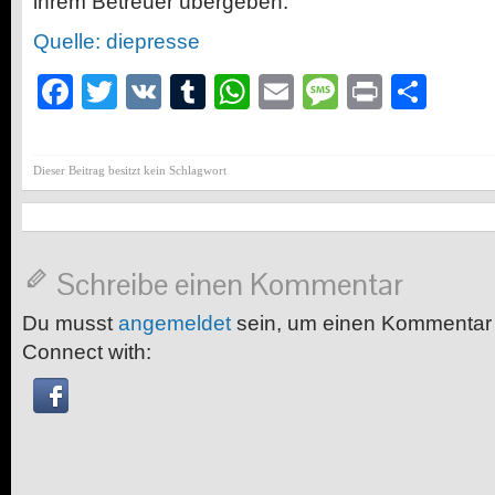
ihrem Betreuer übergeben.
Quelle: diepresse
Facebook
Twitter
VK
Tumblr
WhatsApp
Email
Message
Print
Teil
Dieser Beitrag besitzt kein Schlagwort
Schreibe einen Kommentar
Du musst
angemeldet
sein, um einen Kommentar
Connect with: