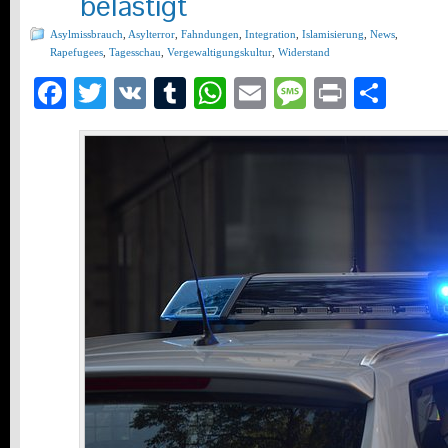
belästigt
Asylmissbrauch
,
Asylterror
,
Fahndungen
,
Integration
,
Islamisierung
,
News
,
Rapefugees
,
Tagesschau
,
Vergewaltigungskultur
,
Widerstand
Facebook
Twitter
VK
Tumblr
WhatsApp
Email
Message
Print
Teil