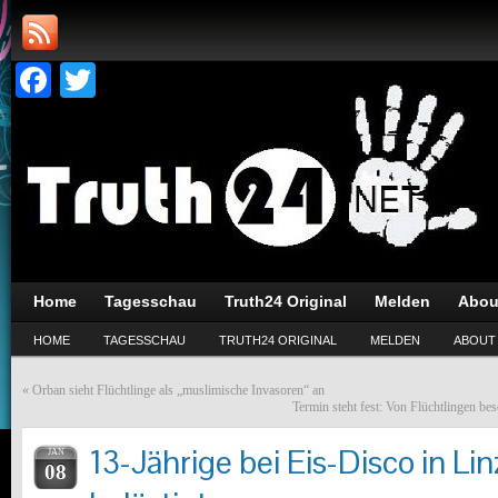
Facebook
Twitter
Home
Tagesschau
Truth24 Original
Melden
Abou
HOME
TAGESSCHAU
TRUTH24 ORIGINAL
MELDEN
ABOUT
«
Orban sieht Flüchtlinge als „muslimische Invasoren“ an
Termin steht fest: Von Flüchtlingen be
13-Jährige bei Eis-Disco in Lin
JAN
08