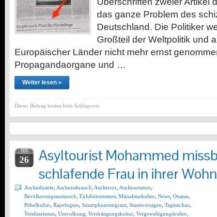
Überschriften zweier Artikel 
das ganze Problem des sch
Deutschland. Die Politiker 
Großteil der Weltpolitik und 
Europäischer Länder nicht mehr ernst genomme
Propagandaorgane und …
Weiter lesen »
Dieser Beitrag besitzt kein Schlagwort
Asyltourist Mohammed missb
FEB
26
schlafende Frau in ihrer Woh
Asylindustrie
,
Asylmissbrauch
,
Asylterror
,
Asyltourismus
,
Bevölkerungsaustausch
,
Exhibitionismus
,
Mitnahmekultur
,
News
,
Onanie
,
Pöbelkultur
,
Rapefugees
,
Smartphonemigrant
,
Staatsversagen
,
Tagesschau
,
Totalitarismus
,
Umvolkung
,
Verdrängungskultur
,
Vergewaltigungskultur
,