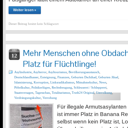
Weiter lesen »
Dieser Beitrag besitzt kein Schlagwort
Mehr Menschen ohne Obdach-
MRZ
12
Platz für Flüchtlinge!
Asylindustrie
,
Asylterror
,
Asyltourismus
,
Bevölkerungsaustausch
,
Deutschlandhasser
,
Enteignung
,
Finanzen
,
Geburten Dschihad
,
Geburten Jihad
,
Islamisierung
,
Korruption
,
Linksradikalismus
,
Mitnahmekultur
,
News
,
Pöbelkultur
,
Politikerlügen
,
Rechtsbeugung
,
Schleuserei / Schlepperei
,
Staatsversagen
,
Tagesschau
,
Totalitarismus
,
Truth24 Original
,
Umvolkung
,
Verdrängungskultur
,
Verrohung
Für illegale Armutsasylanten
ist immer Platz in Banana R
selbst wenn kein Platz ist, L