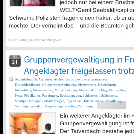
jedoch nur bei einem Bruchtei
WELT/Gerrit Seebald[/caption]
Schwerin: Polizisten fragen einen Iraker, ob er
möchte. Der verneint das – und die Beamten geh
Dieser Beitrag besitzt kein Schlagwort
Gruppenvergewaltigung in Fr
FEB
21
Angeklagter freigelassen trot
Asylmissbrauch
,
Asylterror
,
Asyltourismus
,
Bevölkerungsaustausch
,
Deutschlandhasser
,
Gruppenvergewaltigung
,
Islamisierung
,
Kuscheljustiz
,
Merkelstote
,
Messermänner
,
Mitnahmekultur
,
Mord und Totschlag
,
Mordkultur
,
News
,
Pöbelkultur
,
Rapefugees
,
Rechtsbeugung
,
Schleuserei / Schlepperei
,
Smartphonemigrant
,
Staatsversagen
,
Tagesschau
,
Totalitarismus
,
Umvolkung
,
Verdrängungskultur
,
Vergewaltigungskultur
,
Verrohung
Ein weiterer Angeklagter im F
Gruppenvergewaltigung ist f
Der Tatverdacht bestehe jedoc