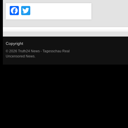
Facebook
Twitter
Copyright
© 2026 Truth24 News - Tagesschau Real
Uncensored News.