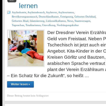
lernen
Asylindustrie
,
Asylmissbrauch
,
Asylterror
,
Asyltourismus
,
Bevölkerungsaustausch
,
Deutschlandhasser
,
Enteignung
,
Geburten Dschihad
,
Geburten Jihad
,
Islamisierung
,
Linksradikalismus
,
News
,
Staatsversagen
,
Tagesschau
,
Totalitarismus
,
Umvolkung
,
Verdrängungskultur
Der Dresdner Verein Erzähl
Geld vom Freistaat. Neben P
Tschechisch ist jetzt auch e
Angebot. Kita-Kinder in der O
Kreisen Görlitz und Bautzen, 
arabischen Sprache vertrau
plant der Verein Erzählraum
– Ein Schatz für die Zukunft“, so heißt …
Weiter lesen »
Dieser Beitrag besitzt kein Schlagwort