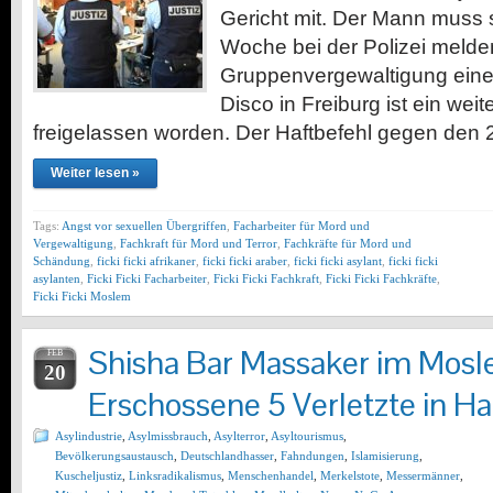
Gericht mit. Der Mann muss 
Woche bei der Polizei melden
Gruppenvergewaltigung einer
Disco in Freiburg ist ein wei
freigelassen worden. Der Haftbefehl gegen den
Weiter lesen »
Tags:
Angst vor sexuellen Übergriffen
,
Facharbeiter für Mord und
Vergewaltigung
,
Fachkraft für Mord und Terror
,
Fachkräfte für Mord und
Schändung
,
ficki ficki afrikaner
,
ficki ficki araber
,
ficki ficki asylant
,
ficki ficki
asylanten
,
Ficki Ficki Facharbeiter
,
Ficki Ficki Fachkraft
,
Ficki Ficki Fachkräfte
,
Ficki Ficki Moslem
Shisha Bar Massaker im Mosl
FEB
20
Erschossene 5 Verletzte in H
Asylindustrie
,
Asylmissbrauch
,
Asylterror
,
Asyltourismus
,
Bevölkerungsaustausch
,
Deutschlandhasser
,
Fahndungen
,
Islamisierung
,
Kuscheljustiz
,
Linksradikalismus
,
Menschenhandel
,
Merkelstote
,
Messermänner
,