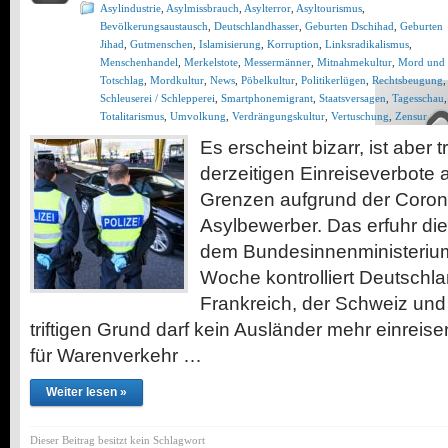
Asylindustrie
,
Asylmissbrauch
,
Asylterror
,
Asyltourismus
,
Bevölkerungsaustausch
,
Deutschlandhasser
,
Geburten Dschihad
,
Geburten
Jihad
,
Gutmenschen
,
Islamisierung
,
Korruption
,
Linksradikalismus
,
Menschenhandel
,
Merkelstote
,
Messermänner
,
Mitnahmekultur
,
Mord und
Totschlag
,
Mordkultur
,
News
,
Pöbelkultur
,
Politikerlügen
,
Rechtsbeugung
,
Schleuserei / Schlepperei
,
Smartphonemigrant
,
Staatsversagen
,
Tagesschau
,
Totalitarismus
,
Umvolkung
,
Verdrängungskultur
,
Vertuschung
,
Zensur
Es erscheint bizarr, ist aber 
derzeitigen Einreiseverbote
Grenzen aufgrund der Coronak
Asylbewerber. Das erfuhr 
dem Bundesinnenministerium
Woche kontrolliert Deutschl
Frankreich, der Schweiz un
triftigen Grund darf kein Ausländer mehr einrei
für Warenverkehr …
Weiter lesen »
Dieser Beitrag besitzt kein Schlagwort