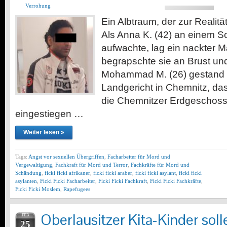
Verrohung
Ein Albtraum, der zur Realit
Als Anna K. (42) an einem
aufwachte, lag ein nackter M
begrapschte sie an Brust un
Mohammad M. (26) gestand 
Landgericht in Chemnitz, das
die Chemnitzer Erdgeschos
eingestiegen …
Weiter lesen »
Tags:
Angst vor sexuellen Übergriffen
,
Facharbeiter für Mord und
Vergewaltigung
,
Fachkraft für Mord und Terror
,
Fachkräfte für Mord und
Schändung
,
ficki ficki afrikaner
,
ficki ficki araber
,
ficki ficki asylant
,
ficki ficki
asylanten
,
Ficki Ficki Facharbeiter
,
Ficki Ficki Fachkraft
,
Ficki Ficki Fachkräfte
,
Ficki Ficki Moslem
,
Rapefugees
Oberlausitzer Kita-Kinder soll
FEB
25