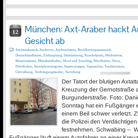
München: Axt-Araber hackt A
MRZ
12
Gesicht ab
Asylmissbrauch
,
Asylterror
,
Asyltourismus
,
Bevölkerungsaustausch
,
Deutschlandhasser
,
Enthauptung
,
Islamisierung
,
Kuscheljustiz
,
Merkelstote
,
Messermänner
,
Mitnahmekultur
,
Mord und Totschlag
,
Mordkultur
,
News
,
Pöbelkultur
,
Smartphonemigrant
,
Staatsversagen
,
Tagesschau
,
Totalitarismus
,
Umvolkung
,
Verdrängungskultur
,
Verrohung
Der Tatort der blutigen Axta
Kreuzung der Gernotstraße 
Burgunderstraße. Foto: Dan
Sonntag hat ein Fußgänger e
einem Beil schwer verletzt. 
die Polizei den Verdächtigen
festnehmen. Schwabing – Was
Fußgänger läuft einem Autofahrer an einer Kre