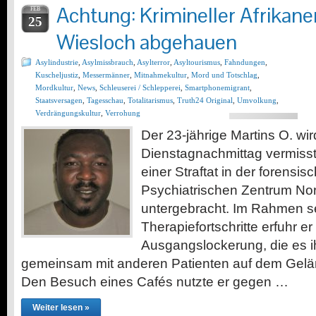
Achtung: Krimineller Afrikaner
FEB
25
Wiesloch abgehauen
Asylindustrie
,
Asylmissbrauch
,
Asylterror
,
Asyltourismus
,
Fahndungen
,
Kuscheljustiz
,
Messermänner
,
Mitnahmekultur
,
Mord und Totschlag
,
Mordkultur
,
News
,
Schleuserei / Schlepperei
,
Smartphonemigrant
,
Staatsversagen
,
Tagesschau
,
Totalitarismus
,
Truth24 Original
,
Umvolkung
,
Verdrängungskultur
,
Verrohung
Der 23-jährige Martins O. wir
Dienstagnachmittag vermiss
einer Straftat in der forensis
Psychiatrischen Zentrum No
untergebracht. Im Rahmen s
Therapiefortschritte erfuhr er
Ausgangslockerung, die es i
gemeinsam mit anderen Patienten auf dem Gelä
Den Besuch eines Cafés nutzte er gegen …
Weiter lesen »