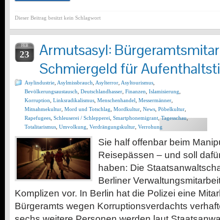
Dieser Beitrag besitzt kein Schlagwort
Armutsasyl: Bürgeramtsmitarb
FEB
23
Schmiergeld für Aufenthaltsti
Asylindustrie
,
Asylmissbrauch
,
Asylterror
,
Asyltourismus
,
Bevölkerungsaustausch
,
Deutschlandhasser
,
Finanzen
,
Islamisierung
,
Korruption
,
Linksradikalismus
,
Menschenhandel
,
Messermänner
,
Mitnahmekultur
,
Mord und Totschlag
,
Mordkultur
,
News
,
Pöbelkultur
,
Rapefugees
,
Schleuserei / Schlepperei
,
Smartphonemigrant
,
Tagesschau
,
Totalitarismus
,
Umvolkung
,
Verdrängungskultur
,
Verrohung
Sie half offenbar beim Manip
Reisepässen – und soll daf
haben: Die Staatsanwaltscha
Berliner Verwaltungsmitarbei
Komplizen vor. In Berlin hat die Polizei eine Mitar
Bürgeramts wegen Korruptionsverdachts verhafte
sechs weitere Personen werden laut Staatsanwalt