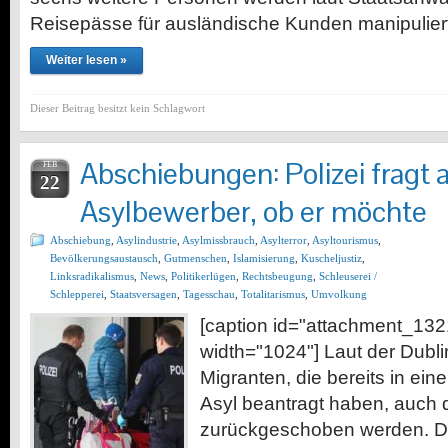
Reisepässe für ausländische Kunden manipulier
Weiter lesen »
Dieser Beitrag besitzt kein Schlagwort
Abschiebungen: Polizei fragt
FEB
22
Asylbewerber, ob er möchte
Abschiebung
,
Asylindustrie
,
Asylmissbrauch
,
Asylterror
,
Asyltourismus
,
Bevölkerungsaustausch
,
Gutmenschen
,
Islamisierung
,
Kuscheljustiz
,
Linksradikalismus
,
News
,
Politikerlügen
,
Rechtsbeugung
,
Schleuserei /
Schlepperei
,
Staatsversagen
,
Tagesschau
,
Totalitarismus
,
Umvolkung
[caption id="attachment_1321
width="1024"] Laut der Dubl
Migranten, die bereits in e
Asyl beantragt haben, auch d
zurückgeschoben werden. Da