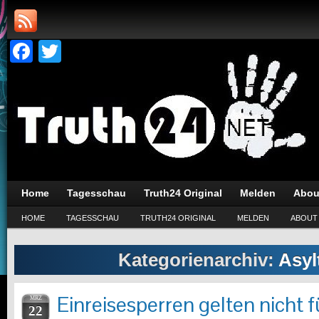
Facebook
Twitter
Home
Tagesschau
Truth24 Original
Melden
Abou
HOME
TAGESSCHAU
TRUTH24 ORIGINAL
MELDEN
ABOUT
Kategorienarchiv:
Asyl
Einreisesperren gelten nicht 
MRZ
22