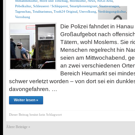
Mitnahmekultur
,
Mord und Totschlag
,
Mordkultur
,
News
,
NoGo Area
,
Pöbelkultur
,
Schleuserei / Schlepperei
,
Smartphonemigrant
,
Staatsversagen
,
Tagesschau
,
Totalitarismus
,
Truth24 Original
,
Umvolkung
,
Verdrängungskultur
,
Verrohung
Die Polizei fahndet in Hanau
Großaufgebot nach offensich
Tätern, wohl Moslems. Sie r
Menschen regelrecht hin Nac
seien am Mittwochabend, ge
an zwei verschiedenen Orten
Bereich Heumarkt sei minde
schwer verletzt worden – von dort sei ein dunkl
davongefahren. …
Weiter lesen »
Dieser Beitrag besitzt kein Schlagwort
Ältere Beiträge «