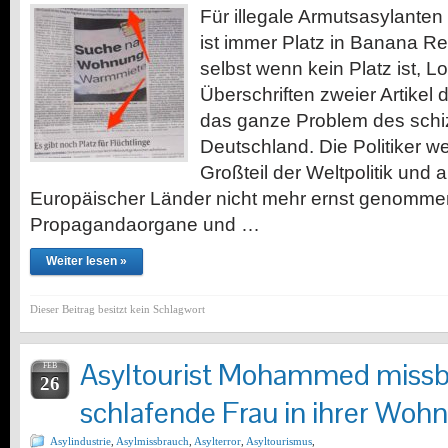
Für illegale Armutsasylanten
ist immer Platz in Banana R
selbst wenn kein Platz ist, L
Überschriften zweier Artikel 
das ganze Problem des sch
Deutschland. Die Politiker 
Großteil der Weltpolitik und 
Europäischer Länder nicht mehr ernst genomme
Propagandaorgane und …
Weiter lesen »
Dieser Beitrag besitzt kein Schlagwort
Asyltourist Mohammed missb
FEB
26
schlafende Frau in ihrer Woh
Asylindustrie
,
Asylmissbrauch
,
Asylterror
,
Asyltourismus
,