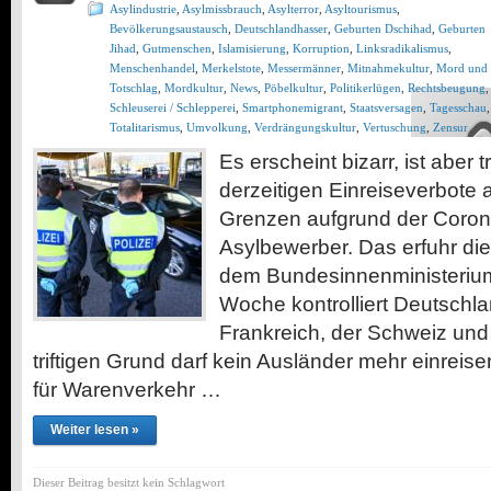
Asylindustrie
,
Asylmissbrauch
,
Asylterror
,
Asyltourismus
,
Bevölkerungsaustausch
,
Deutschlandhasser
,
Geburten Dschihad
,
Geburten
Jihad
,
Gutmenschen
,
Islamisierung
,
Korruption
,
Linksradikalismus
,
Menschenhandel
,
Merkelstote
,
Messermänner
,
Mitnahmekultur
,
Mord und
Totschlag
,
Mordkultur
,
News
,
Pöbelkultur
,
Politikerlügen
,
Rechtsbeugung
,
Schleuserei / Schlepperei
,
Smartphonemigrant
,
Staatsversagen
,
Tagesschau
,
Totalitarismus
,
Umvolkung
,
Verdrängungskultur
,
Vertuschung
,
Zensur
Es erscheint bizarr, ist aber 
derzeitigen Einreiseverbote
Grenzen aufgrund der Coronak
Asylbewerber. Das erfuhr 
dem Bundesinnenministerium
Woche kontrolliert Deutschl
Frankreich, der Schweiz un
triftigen Grund darf kein Ausländer mehr einrei
für Warenverkehr …
Weiter lesen »
Dieser Beitrag besitzt kein Schlagwort