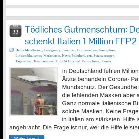
Tödliches Gutmenschtum: De
MRZ
22
schenkt Italien 1 Million FFP
Deutschlandhasser
,
Enteignung
,
Finanzen
,
Gutmenschen
,
Korruption
,
Linksradikalismus
,
Merkelstote
,
News
,
Politikerlügen
,
Staatsversagen
,
Tagesschau
,
Totalitarismus
,
Truth24 Original
,
Vertuschung
,
Zensur
In Deutschland fehlen Milli
Ärzte behandeln Corona- Pat
Mundschutz. Der Gesundheit
die fehlenden Masken aber an 
Ganz normale italienische B
solche Masken. Keine Frage,
in Italien am stärksten, Hilfe
angebracht. Die Frage ist nur, wer die Hilfe lei
Weiter lesen »