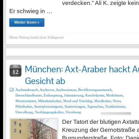
verdecken.“ Ali K. zeigte ke
Er schwieg in …
Weiter lesen »
Dieser Beitrag besitzt kein Schlagwort
München: Axt-Araber hackt A
MRZ
12
Gesicht ab
Asylmissbrauch
,
Asylterror
,
Asyltourismus
,
Bevölkerungsaustausch
,
Deutschlandhasser
,
Enthauptung
,
Islamisierung
,
Kuscheljustiz
,
Merkelstote
,
Messermänner
,
Mitnahmekultur
,
Mord und Totschlag
,
Mordkultur
,
News
,
Pöbelkultur
,
Smartphonemigrant
,
Staatsversagen
,
Tagesschau
,
Totalitarismus
,
Umvolkung
,
Verdrängungskultur
,
Verrohung
Der Tatort der blutigen Axta
Kreuzung der Gernotstraße 
Burgunderstraße. Foto: Dan