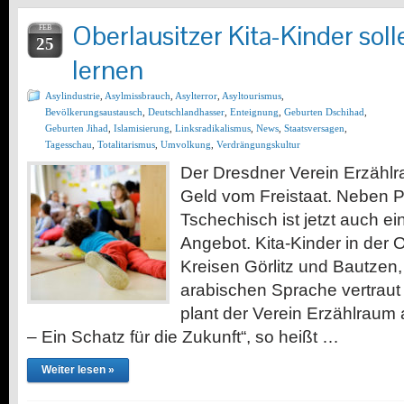
Oberlausitzer Kita-Kinder soll
FEB
25
lernen
Asylindustrie
,
Asylmissbrauch
,
Asylterror
,
Asyltourismus
,
Bevölkerungsaustausch
,
Deutschlandhasser
,
Enteignung
,
Geburten Dschihad
,
Geburten Jihad
,
Islamisierung
,
Linksradikalismus
,
News
,
Staatsversagen
,
Tagesschau
,
Totalitarismus
,
Umvolkung
,
Verdrängungskultur
Der Dresdner Verein Erzähl
Geld vom Freistaat. Neben P
Tschechisch ist jetzt auch e
Angebot. Kita-Kinder in der O
Kreisen Görlitz und Bautzen, 
arabischen Sprache vertrau
plant der Verein Erzählraum
– Ein Schatz für die Zukunft“, so heißt …
Weiter lesen »