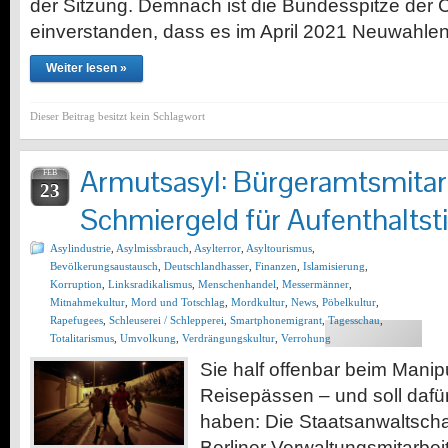
der Sitzung. Demnach ist die Bundesspitze der
einverstanden, dass es im April 2021 Neuwahle
Weiter lesen »
Dieser Beitrag besitzt kein Schlagwort
Armutsasyl: Bürgeramtsmitarb
FEB
23
Schmiergeld für Aufenthaltsti
Asylindustrie
,
Asylmissbrauch
,
Asylterror
,
Asyltourismus
,
Bevölkerungsaustausch
,
Deutschlandhasser
,
Finanzen
,
Islamisierung
,
Korruption
,
Linksradikalismus
,
Menschenhandel
,
Messermänner
,
Mitnahmekultur
,
Mord und Totschlag
,
Mordkultur
,
News
,
Pöbelkultur
,
Rapefugees
,
Schleuserei / Schlepperei
,
Smartphonemigrant
,
Tagesschau
,
Totalitarismus
,
Umvolkung
,
Verdrängungskultur
,
Verrohung
Sie half offenbar beim Manip
Reisepässen – und soll daf
haben: Die Staatsanwaltscha
Berliner Verwaltungsmitarbei