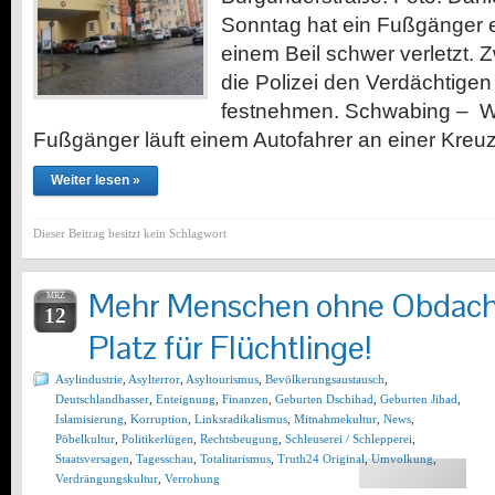
Sonntag hat ein Fußgänger e
einem Beil schwer verletzt. 
die Polizei den Verdächtigen
festnehmen. Schwabing – Was
Fußgänger läuft einem Autofahrer an einer Kre
Weiter lesen »
Dieser Beitrag besitzt kein Schlagwort
Mehr Menschen ohne Obdach-
MRZ
12
Platz für Flüchtlinge!
Asylindustrie
,
Asylterror
,
Asyltourismus
,
Bevölkerungsaustausch
,
Deutschlandhasser
,
Enteignung
,
Finanzen
,
Geburten Dschihad
,
Geburten Jihad
,
Islamisierung
,
Korruption
,
Linksradikalismus
,
Mitnahmekultur
,
News
,
Pöbelkultur
,
Politikerlügen
,
Rechtsbeugung
,
Schleuserei / Schlepperei
,
Staatsversagen
,
Tagesschau
,
Totalitarismus
,
Truth24 Original
,
Umvolkung
,
Verdrängungskultur
,
Verrohung