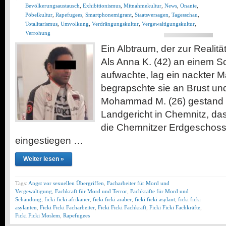
Bevölkerungsaustausch
,
Exhibitionismus
,
Mitnahmekultur
,
News
,
Onanie
,
Pöbelkultur
,
Rapefugees
,
Smartphonemigrant
,
Staatsversagen
,
Tagesschau
,
Totalitarismus
,
Umvolkung
,
Verdrängungskultur
,
Vergewaltigungskultur
,
Verrohung
Ein Albtraum, der zur Realit
Als Anna K. (42) an einem
aufwachte, lag ein nackter M
begrapschte sie an Brust un
Mohammad M. (26) gestand 
Landgericht in Chemnitz, das
die Chemnitzer Erdgeschos
eingestiegen …
Weiter lesen »
Tags:
Angst vor sexuellen Übergriffen
,
Facharbeiter für Mord und
Vergewaltigung
,
Fachkraft für Mord und Terror
,
Fachkräfte für Mord und
Schändung
,
ficki ficki afrikaner
,
ficki ficki araber
,
ficki ficki asylant
,
ficki ficki
asylanten
,
Ficki Ficki Facharbeiter
,
Ficki Ficki Fachkraft
,
Ficki Ficki Fachkräfte
,
Ficki Ficki Moslem
,
Rapefugees