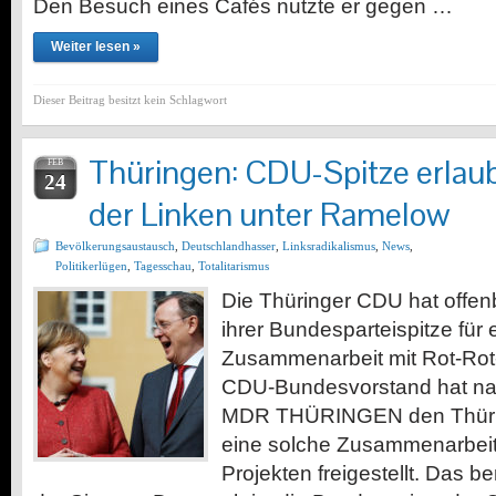
Den Besuch eines Cafés nutzte er gegen …
Weiter lesen »
Dieser Beitrag besitzt kein Schlagwort
Thüringen: CDU-Spitze erlaubt
FEB
24
der Linken unter Ramelow
Bevölkerungsaustausch
,
Deutschlandhasser
,
Linksradikalismus
,
News
,
Politikerlügen
,
Tagesschau
,
Totalitarismus
Die Thüringer CDU hat offen
ihrer Bundesparteispitze für 
Zusammenarbeit mit Rot-Ro
CDU-Bundesvorstand hat na
MDR THÜRINGEN den Thürin
eine solche Zusammenarbeit
Projekten freigestellt. Das b