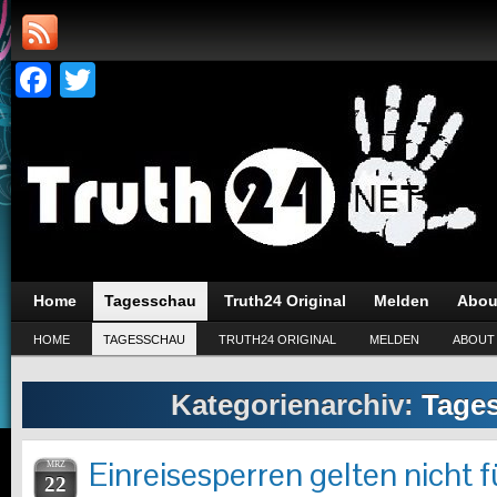
Facebook
Twitter
Home
Tagesschau
Truth24 Original
Melden
Abou
HOME
TAGESSCHAU
TRUTH24 ORIGINAL
MELDEN
ABOUT
Kategorienarchiv:
Tage
Einreisesperren gelten nicht 
MRZ
22