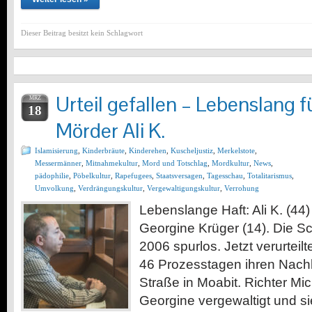
Dieser Beitrag besitzt kein Schlagwort
Urteil gefallen – Lebenslang 
MRZ
18
Mörder Ali K.
Islamisierung
,
Kinderbräute
,
Kinderehen
,
Kuscheljustiz
,
Merkelstote
,
Messermänner
,
Mitnahmekultur
,
Mord und Totschlag
,
Mordkultur
,
News
,
pädophilie
,
Pöbelkultur
,
Rapefugees
,
Staatsversagen
,
Tagesschau
,
Totalitarismus
,
Umvolkung
,
Verdrängungskultur
,
Vergewaltigungskultur
,
Verrohung
Lebenslange Haft: Ali K. (44)
Georgine Krüger (14). Die S
2006 spurlos. Jetzt verurteil
46 Prozesstagen ihren Nach
Straße in Moabit. Richter Mic
Georgine vergewaltigt und si