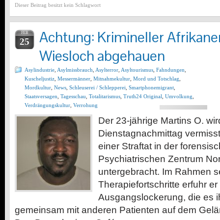
Dieser Beitrag besitzt kein Schlagwort
Achtung: Krimineller Afrikaner
FEB
25
Wiesloch abgehauen
Asylindustrie
,
Asylmissbrauch
,
Asylterror
,
Asyltourismus
,
Fahndungen
,
Kuscheljustiz
,
Messermänner
,
Mitnahmekultur
,
Mord und Totschlag
,
Mordkultur
,
News
,
Schleuserei / Schlepperei
,
Smartphonemigrant
,
Staatsversagen
,
Tagesschau
,
Totalitarismus
,
Truth24 Original
,
Umvolkung
,
Verdrängungskultur
,
Verrohung
Der 23-jährige Martins O. wir
Dienstagnachmittag vermiss
einer Straftat in der forensis
Psychiatrischen Zentrum No
untergebracht. Im Rahmen s
Therapiefortschritte erfuhr er
Ausgangslockerung, die es i
gemeinsam mit anderen Patienten auf dem Gelä