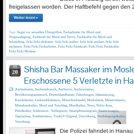
freigelassen worden. Der Haftbefehl gegen den
Weiter lesen »
Tags:
Angst vor sexuellen Übergriffen
,
Facharbeiter für Mord und
Vergewaltigung
,
Fachkraft für Mord und Terror
,
Fachkräfte für Mord und
Schändung
,
ficki ficki afrikaner
,
ficki ficki araber
,
ficki ficki asylant
,
ficki ficki
asylanten
,
Ficki Ficki Facharbeiter
,
Ficki Ficki Fachkraft
,
Ficki Ficki Fachkräfte
,
Ficki Ficki Moslem
Shisha Bar Massaker im Mosl
FEB
20
Erschossene 5 Verletzte in H
Asylindustrie
,
Asylmissbrauch
,
Asylterror
,
Asyltourismus
,
Bevölkerungsaustausch
,
Deutschlandhasser
,
Fahndungen
,
Islamisierung
,
Kuscheljustiz
,
Linksradikalismus
,
Menschenhandel
,
Merkelstote
,
Messermänner
,
Mitnahmekultur
,
Mord und Totschlag
,
Mordkultur
,
News
,
NoGo Area
,
Pöbelkultur
,
Schleuserei / Schlepperei
,
Smartphonemigrant
,
Staatsversagen
,
Tagesschau
,
Totalitarismus
,
Truth24 Original
,
Umvolkung
,
Verdrängungskultur
,
Verrohung
Die Polizei fahndet in Hanau