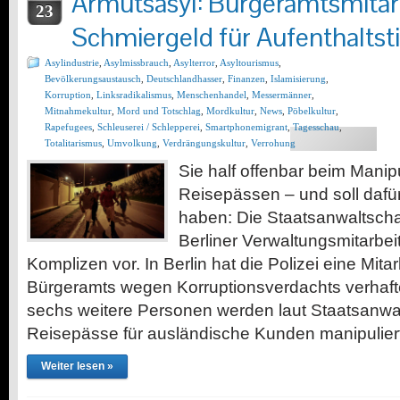
Armutsasyl: Bürgeramtsmitarb
23
Schmiergeld für Aufenthaltsti
Asylindustrie
,
Asylmissbrauch
,
Asylterror
,
Asyltourismus
,
Bevölkerungsaustausch
,
Deutschlandhasser
,
Finanzen
,
Islamisierung
,
Korruption
,
Linksradikalismus
,
Menschenhandel
,
Messermänner
,
Mitnahmekultur
,
Mord und Totschlag
,
Mordkultur
,
News
,
Pöbelkultur
,
Rapefugees
,
Schleuserei / Schlepperei
,
Smartphonemigrant
,
Tagesschau
,
Totalitarismus
,
Umvolkung
,
Verdrängungskultur
,
Verrohung
Sie half offenbar beim Manip
Reisepässen – und soll daf
haben: Die Staatsanwaltscha
Berliner Verwaltungsmitarbei
Komplizen vor. In Berlin hat die Polizei eine Mitar
Bürgeramts wegen Korruptionsverdachts verhafte
sechs weitere Personen werden laut Staatsanwalt
Reisepässe für ausländische Kunden manipulier
Weiter lesen »