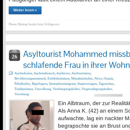
Weiter lesen »
Dieser Beitrag besitzt kein Schlagwort
Asyltourist Mohammed missb
FEB
26
schlafende Frau in ihrer Woh
Asylindustrie
,
Asylmissbrauch
,
Asylterror
,
Asyltourismus
,
Bevölkerungsaustausch
,
Exhibitionismus
,
Mitnahmekultur
,
News
,
Onanie
,
Pöbelkultur
,
Rapefugees
,
Smartphonemigrant
,
Staatsversagen
,
Tagesschau
,
Totalitarismus
,
Umvolkung
,
Verdrängungskultur
,
Vergewaltigungskultur
,
Verrohung
Ein Albtraum, der zur Realit
Als Anna K. (42) an einem
aufwachte, lag ein nackter M
begrapschte sie an Brust un