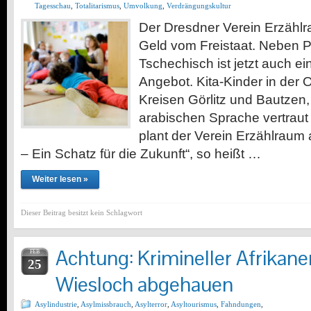
Tagesschau
,
Totalitarismus
,
Umvolkung
,
Verdrängungskultur
Der Dresdner Verein Erzähl
Geld vom Freistaat. Neben P
Tschechisch ist jetzt auch e
Angebot. Kita-Kinder in der O
Kreisen Görlitz und Bautzen, 
arabischen Sprache vertrau
plant der Verein Erzählraum
– Ein Schatz für die Zukunft“, so heißt …
Weiter lesen »
Dieser Beitrag besitzt kein Schlagwort
Achtung: Krimineller Afrikaner
FEB
25
Wiesloch abgehauen
Asylindustrie
,
Asylmissbrauch
,
Asylterror
,
Asyltourismus
,
Fahndungen
,