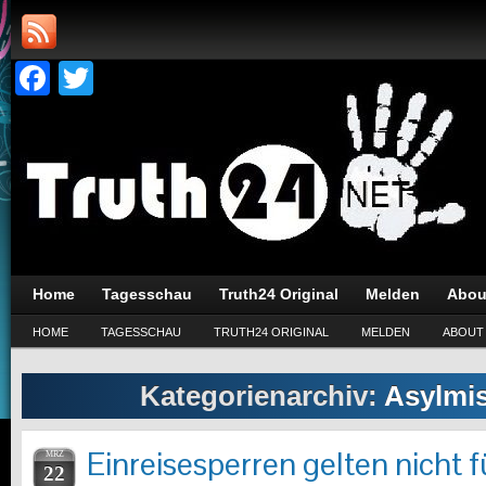
Facebook
Twitter
Home
Tagesschau
Truth24 Original
Melden
Abou
HOME
TAGESSCHAU
TRUTH24 ORIGINAL
MELDEN
ABOUT
Kategorienarchiv:
Asylmi
Einreisesperren gelten nicht 
MRZ
22