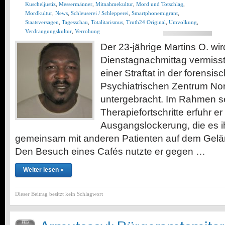
Kuscheljustiz
,
Messermänner
,
Mitnahmekultur
,
Mord und Totschlag
,
Mordkultur
,
News
,
Schleuserei / Schlepperei
,
Smartphonemigrant
,
Staatsversagen
,
Tagesschau
,
Totalitarismus
,
Truth24 Original
,
Umvolkung
,
Verdrängungskultur
,
Verrohung
Der 23-jährige Martins O. wir
Dienstagnachmittag vermiss
einer Straftat in der forensis
Psychiatrischen Zentrum No
untergebracht. Im Rahmen s
Therapiefortschritte erfuhr er
Ausgangslockerung, die es i
gemeinsam mit anderen Patienten auf dem Gelä
Den Besuch eines Cafés nutzte er gegen …
Weiter lesen »
Dieser Beitrag besitzt kein Schlagwort
FEB