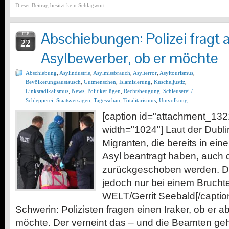
Dieser Beitrag besitzt kein Schlagwort
Abschiebungen: Polizei fragt
FEB
22
Asylbewerber, ob er möchte
Abschiebung
,
Asylindustrie
,
Asylmissbrauch
,
Asylterror
,
Asyltourismus
,
Bevölkerungsaustausch
,
Gutmenschen
,
Islamisierung
,
Kuscheljustiz
,
Linksradikalismus
,
News
,
Politikerlügen
,
Rechtsbeugung
,
Schleuserei /
Schlepperei
,
Staatsversagen
,
Tagesschau
,
Totalitarismus
,
Umvolkung
[caption id="attachment_1321
width="1024"] Laut der Dubl
Migranten, die bereits in e
Asyl beantragt haben, auch d
zurückgeschoben werden. Da
jedoch nur bei einem Bruchtei
WELT/Gerrit Seebald[/caption]
Schwerin: Polizisten fragen einen Iraker, ob er
möchte. Der verneint das – und die Beamten geh