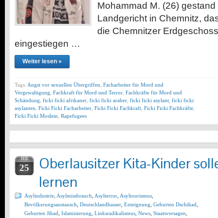
Mohammad M. (26) gestand 
Landgericht in Chemnitz, das
die Chemnitzer Erdgeschos
eingestiegen …
Weiter lesen »
Tags:
Angst vor sexuellen Übergriffen
,
Facharbeiter für Mord und
Vergewaltigung
,
Fachkraft für Mord und Terror
,
Fachkräfte für Mord und
Schändung
,
ficki ficki afrikaner
,
ficki ficki araber
,
ficki ficki asylant
,
ficki ficki
asylanten
,
Ficki Ficki Facharbeiter
,
Ficki Ficki Fachkraft
,
Ficki Ficki Fachkräfte
,
Ficki Ficki Moslem
,
Rapefugees
Oberlausitzer Kita-Kinder soll
FEB
25
lernen
Asylindustrie
,
Asylmissbrauch
,
Asylterror
,
Asyltourismus
,
Bevölkerungsaustausch
,
Deutschlandhasser
,
Enteignung
,
Geburten Dschihad
,
Geburten Jihad
,
Islamisierung
,
Linksradikalismus
,
News
,
Staatsversagen
,