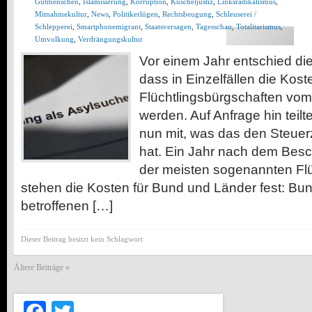
Gutmenschen
,
Islamisierung
,
Korruption
,
Kuscheljustiz
,
Linksradikalismus
,
Mitnahmekultur
,
News
,
Politikerlügen
,
Rechtsbeugung
,
Schleuserei /
Schlepperei
,
Smartphonemigrant
,
Staatsversagen
,
Tagesschau
,
Totalitarismus
,
Umvolkung
,
Verdrängungskultur
Vor einem Jahr entschied di
dass in Einzelfällen die Kost
Flüchtlingsbürgschaften vo
werden. Auf Anfrage hin teilt
nun mit, was das den Steuer
hat. Ein Jahr nach dem Bes
der meisten sogenannten Flü
stehen die Kosten für Bund und Länder fest: Bun
betroffenen […]
Dieser Beitrag besitzt kein Schlagwort
Ältere Beiträge «