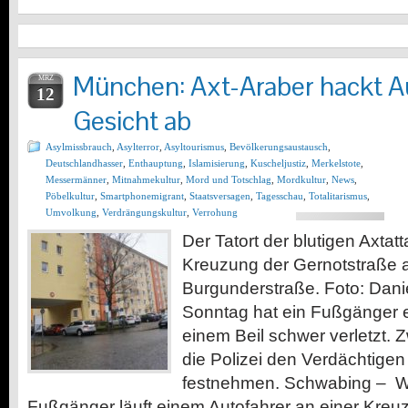
München: Axt-Araber hackt A
MRZ
12
Gesicht ab
Asylmissbrauch
,
Asylterror
,
Asyltourismus
,
Bevölkerungsaustausch
,
Deutschlandhasser
,
Enthauptung
,
Islamisierung
,
Kuscheljustiz
,
Merkelstote
,
Messermänner
,
Mitnahmekultur
,
Mord und Totschlag
,
Mordkultur
,
News
,
Pöbelkultur
,
Smartphonemigrant
,
Staatsversagen
,
Tagesschau
,
Totalitarismus
,
Umvolkung
,
Verdrängungskultur
,
Verrohung
Der Tatort der blutigen Axta
Kreuzung der Gernotstraße 
Burgunderstraße. Foto: Dan
Sonntag hat ein Fußgänger e
einem Beil schwer verletzt. 
die Polizei den Verdächtigen
festnehmen. Schwabing – Was
Fußgänger läuft einem Autofahrer an einer Kre