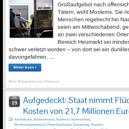
Großaufgebot nach offensich
Tätern, wohl Moslems. Sie r
Menschen regelrecht hin Nac
seien am Mittwochabend, ge
an zwei verschiedenen Orten
Bereich Heumarkt sei minde
schwer verletzt worden – von dort sei ein dunkl
davongefahren. …
Weiter lesen »
Dieser Beitrag besitzt kein Schlagwort
Aufgedeckt: Staat nimmt Flü
FEB
19
Kosten von 21,7 Millionen Eur
Asylindustrie
,
Asylmissbrauch
,
Asylterror
,
Asyltourismus
,
Bevölkerungsaustausch
,
Deutschlandhasser
,
Enteignung
,
Finanzen
,