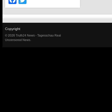
Facebook
Twitter
Copyright
© 2026 Truth24 News - Tagesschau Real
Uncensored News.