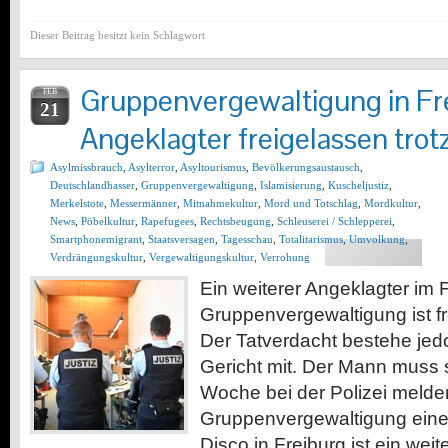
Dieser Beitrag besitzt kein Schlagwort
Gruppenvergewaltigung in Fr
FEB
21
Angeklagter freigelassen trot
Asylmissbrauch
,
Asylterror
,
Asyltourismus
,
Bevölkerungsaustausch
,
Deutschlandhasser
,
Gruppenvergewaltigung
,
Islamisierung
,
Kuscheljustiz
,
Merkelstote
,
Messermänner
,
Mitnahmekultur
,
Mord und Totschlag
,
Mordkultur
,
News
,
Pöbelkultur
,
Rapefugees
,
Rechtsbeugung
,
Schleuserei / Schlepperei
,
Smartphonemigrant
,
Staatsversagen
,
Tagesschau
,
Totalitarismus
,
Umvolkung
,
Verdrängungskultur
,
Vergewaltigungskultur
,
Verrohung
Ein weiterer Angeklagter im F
Gruppenvergewaltigung ist f
Der Tatverdacht bestehe jedoc
Gericht mit. Der Mann muss 
Woche bei der Polizei melden
Gruppenvergewaltigung einer
Disco in Freiburg ist ein wei