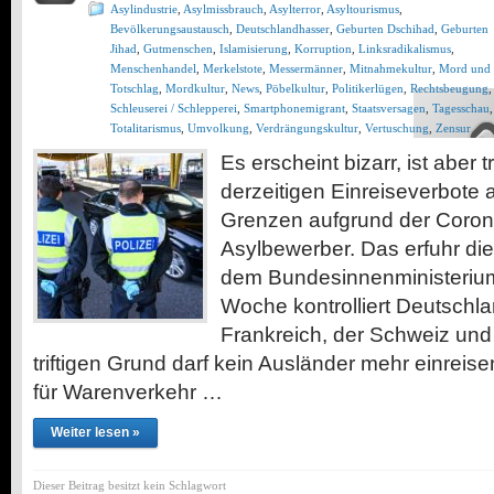
Asylindustrie
,
Asylmissbrauch
,
Asylterror
,
Asyltourismus
,
Bevölkerungsaustausch
,
Deutschlandhasser
,
Geburten Dschihad
,
Geburten
Jihad
,
Gutmenschen
,
Islamisierung
,
Korruption
,
Linksradikalismus
,
Menschenhandel
,
Merkelstote
,
Messermänner
,
Mitnahmekultur
,
Mord und
Totschlag
,
Mordkultur
,
News
,
Pöbelkultur
,
Politikerlügen
,
Rechtsbeugung
,
Schleuserei / Schlepperei
,
Smartphonemigrant
,
Staatsversagen
,
Tagesschau
,
Totalitarismus
,
Umvolkung
,
Verdrängungskultur
,
Vertuschung
,
Zensur
Es erscheint bizarr, ist aber 
derzeitigen Einreiseverbote
Grenzen aufgrund der Coronak
Asylbewerber. Das erfuhr 
dem Bundesinnenministerium
Woche kontrolliert Deutschl
Frankreich, der Schweiz un
triftigen Grund darf kein Ausländer mehr einrei
für Warenverkehr …
Weiter lesen »
Dieser Beitrag besitzt kein Schlagwort