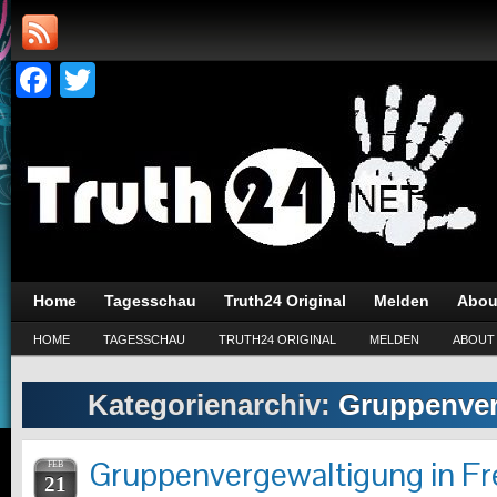
Facebook
Twitter
Home
Tagesschau
Truth24 Original
Melden
Abou
HOME
TAGESSCHAU
TRUTH24 ORIGINAL
MELDEN
ABOUT
Kategorienarchiv:
Gruppenver
Gruppenvergewaltigung in Fr
FEB
21