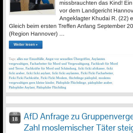
missbrauchten das Kind! Ein 
vor dem Landgericht Hannove
Angeklagter Khudai R. (22) 
Gleich beim ersten Treffen Anfang September 
(Region Hannover) …
Weiter lesen »
Tags:
alles nur Einzelfälle
,
Angst vor sexuellen Übergriffen
,
Asylanten
vergewaltigen
,
Facharbeiter für Mord und Vergewaltigung
,
Fachkraft für Mord
und Terror
,
Fachkräfte für Mord und Schändung
,
ficki ficki afrikaner
,
ficki
ficki araber
,
ficki ficki asylant
,
ficki ficki asylanten
,
Ficki Ficki Facharbeiter
,
Ficki Ficki Fachkräfte
,
Ficki Ficki Moslem
,
flüchtlinge pädophil
,
moslems
vergewaltigen gern kleine kinder
,
Pädophile Flüchtlinge
,
pädophiler araber
,
Pädophiler Asylant
,
Pädophiler Flüchtling
AfD Anfrage zu Gruppenverg
JAN
18
Zahl moslemischer Täter stei