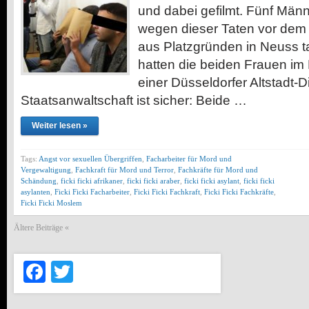
und dabei gefilmt. Fünf Männ
wegen dieser Taten vor dem 
aus Platzgründen in Neuss t
hatten die beiden Frauen im
einer Düsseldorfer Altstadt-
Staatsanwaltschaft ist sicher: Beide …
Weiter lesen »
Tags:
Angst vor sexuellen Übergriffen
,
Facharbeiter für Mord und
Vergewaltigung
,
Fachkraft für Mord und Terror
,
Fachkräfte für Mord und
Schändung
,
ficki ficki afrikaner
,
ficki ficki araber
,
ficki ficki asylant
,
ficki ficki
asylanten
,
Ficki Ficki Facharbeiter
,
Ficki Ficki Fachkraft
,
Ficki Ficki Fachkräfte
,
Ficki Ficki Moslem
Ältere Beiträge «
Facebook
Twitter