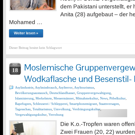
dem Pakistani unterstellt, er
Anita (28) aufgebaut – der 
Mohamed …
Weiter lesen »
Dieser Beitrag besitzt kein Schlagwort
Moslemische Gruppenvergewa
NOV
18
Wodkaflasche und Besenstil- 
Asylindustrie
,
Asylmissbrauch
,
Asylterror
,
Asyltourismus
,
Bevölkerungsaustausch
,
Deutschlandhasser
,
Gruppenvergewaltigung
,
Islamisierung
,
Merkelstote
,
Messermänner
,
Mitnahmekultur
,
News
,
Pöbelkultur
,
Rapefugees
,
Schleuserei / Schlepperei
,
Smartphonemigrant
,
Staatsversagen
,
Tagesschau
,
Totalitarismus
,
Umvolkung
,
Verdrängungskultur
,
Vergewaltigungskultur
,
Verrohung
Die K.o.-Tropfen waren offen
Zwei Frauen (20, 22) wurden 