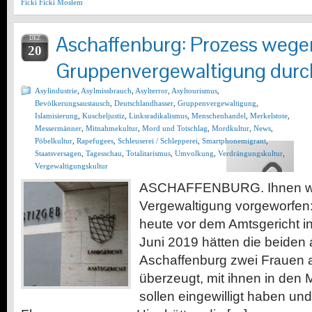
Ficki Ficki Moslem
Aschaffenburg: Prozess wege
DEZ
20
Gruppenvergewaltigung dur
Asylindustrie
,
Asylmissbrauch
,
Asylterror
,
Asyltourismus
,
Bevölkerungsaustausch
,
Deutschlandhasser
,
Gruppenvergewaltigung
,
Islamisierung
,
Kuscheljustiz
,
Linksradikalismus
,
Menschenhandel
,
Merkelstote
,
Messermänner
,
Mitnahmekultur
,
Mord und Totschlag
,
Mordkultur
,
News
,
Pöbelkultur
,
Rapefugees
,
Schleuserei / Schlepperei
,
Smartphonemigrant
,
Staatsversagen
,
Tagesschau
,
Totalitarismus
,
Umvolkung
,
Verdrängungskultur
,
Vergewaltigungskultur
ASCHAFFENBURG. Ihnen wi
Vergewaltigung vorgeworfen:
heute vor dem Amtsgericht i
Juni 2019 hätten die beiden a
Aschaffenburg zwei Frauen a
überzeugt, mit ihnen in den 
sollen eingewilligt haben und 