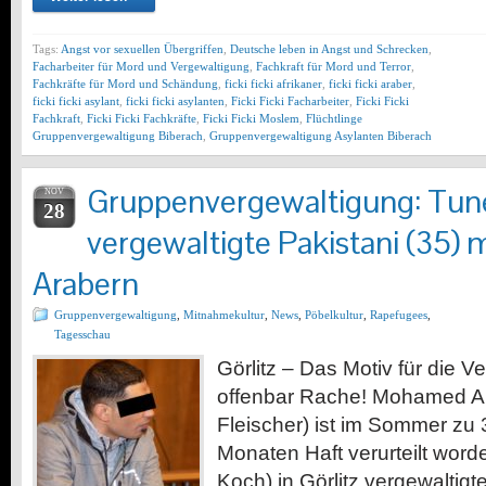
Tags:
Angst vor sexuellen Übergriffen
,
Deutsche leben in Angst und Schrecken
,
Facharbeiter für Mord und Vergewaltigung
,
Fachkraft für Mord und Terror
,
Fachkräfte für Mord und Schändung
,
ficki ficki afrikaner
,
ficki ficki araber
,
ficki ficki asylant
,
ficki ficki asylanten
,
Ficki Ficki Facharbeiter
,
Ficki Ficki
Fachkraft
,
Ficki Ficki Fachkräfte
,
Ficki Ficki Moslem
,
Flüchtlinge
Gruppenvergewaltigung Biberach
,
Gruppenvergewaltigung Asylanten Biberach
Gruppenvergewaltigung: Tune
NOV
28
vergewaltigte Pakistani (35) m
Arabern
Gruppenvergewaltigung
,
Mitnahmekultur
,
News
,
Pöbelkultur
,
Rapefugees
,
Tagesschau
Görlitz – Das Motiv für die V
offenbar Rache! Mohamed A. 
Fleischer) ist im Sommer zu
Monaten Haft verurteilt worden
Koch) in Görlitz vergewaltigt