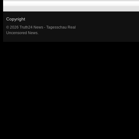
Copyright
© 2026 Truth24 News - Tagesschau Real
Uncensored News.