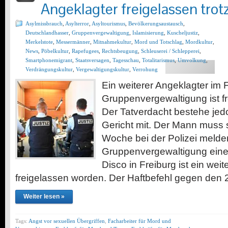
Angeklagter freigelassen trot
Asylmissbrauch
,
Asylterror
,
Asyltourismus
,
Bevölkerungsaustausch
,
Deutschlandhasser
,
Gruppenvergewaltigung
,
Islamisierung
,
Kuscheljustiz
,
Merkelstote
,
Messermänner
,
Mitnahmekultur
,
Mord und Totschlag
,
Mordkultur
,
News
,
Pöbelkultur
,
Rapefugees
,
Rechtsbeugung
,
Schleuserei / Schlepperei
,
Smartphonemigrant
,
Staatsversagen
,
Tagesschau
,
Totalitarismus
,
Umvolkung
,
Verdrängungskultur
,
Vergewaltigungskultur
,
Verrohung
Ein weiterer Angeklagter im F
Gruppenvergewaltigung ist f
Der Tatverdacht bestehe jedoc
Gericht mit. Der Mann muss 
Woche bei der Polizei melden
Gruppenvergewaltigung einer
Disco in Freiburg ist ein wei
freigelassen worden. Der Haftbefehl gegen den
Weiter lesen »
Tags:
Angst vor sexuellen Übergriffen
,
Facharbeiter für Mord und