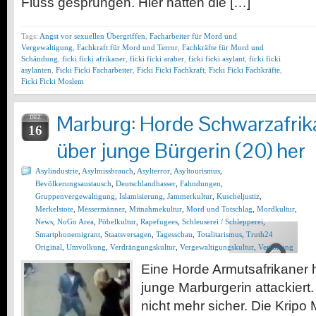
Fluss gesprungen. Hier hätten die […]
Tags:
Angst vor sexuellen Übergriffen
,
Facharbeiter für Mord und
Vergewaltigung
,
Fachkraft für Mord und Terror
,
Fachkräfte für Mord und
Schändung
,
ficki ficki afrikaner
,
ficki ficki araber
,
ficki ficki asylant
,
ficki ficki
asylanten
,
Ficki Ficki Facharbeiter
,
Ficki Ficki Fachkraft
,
Ficki Ficki Fachkräfte
,
Ficki Ficki Moslem
Marburg: Horde Schwarzafrikan
DEZ
16
über junge Bürgerin (20) her
Asylindustrie
,
Asylmissbrauch
,
Asylterror
,
Asyltourismus
,
Bevölkerungsaustausch
,
Deutschlandhasser
,
Fahndungen
,
Gruppenvergewaltigung
,
Islamisierung
,
Jammerkultur
,
Kuscheljustiz
,
Merkelstote
,
Messermänner
,
Mitnahmekultur
,
Mord und Totschlag
,
Mordkultur
,
News
,
NoGo Area
,
Pöbelkultur
,
Rapefugees
,
Schleuserei / Schlepperei
,
Smartphonemigrant
,
Staatsversagen
,
Tagesschau
,
Totalitarismus
,
Truth24
Original
,
Umvolkung
,
Verdrängungskultur
,
Vergewaltigungskultur
,
Verrohung
Eine Horde Armutsafrikaner 
junge Marburgerin attackiert
nicht mehr sicher. Die Kripo