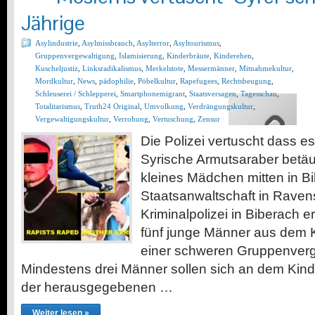
Jährige
Asylindustrie
,
Asylmissbrauch
,
Asylterror
,
Asyltourismus
,
Gruppenvergewaltigung
,
Islamisierung
,
Kinderbräute
,
Kinderehen
,
Kuscheljustiz
,
Linksradikalismus
,
Merkelstote
,
Messermänner
,
Mitnahmekultur
,
Mordkultur
,
News
,
pädophilie
,
Pöbelkultur
,
Rapefugees
,
Rechtsbeugung
,
Schleuserei / Schlepperei
,
Smartphonemigrant
,
Staatsversagen
,
Tagesschau
,
Totalitarismus
,
Truth24 Original
,
Umvolkung
,
Verdrängungskultur
,
Vergewaltigungskultur
,
Verrohung
,
Vertuschung
,
Zensur
Die Polizei vertuscht dass 
Syrische Armutsaraber betä
kleines Mädchen mitten in Bi
Staatsanwaltschaft in Raven
Kriminalpolizei in Biberach e
fünf junge Männer aus dem 
einer schweren Gruppenverg
Mindestens drei Männer sollen sich an dem Kin
der herausgegebenen …
Weiter lesen »