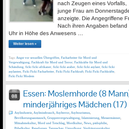
nach Zeugen eines Vorfalls,
junge Frau am Donnerstagd
anzeigte. Die Angegriffene Fr
Nach ihren Angaben befand 
Uhr in Höhe des Anwesens …
Weiter lesen »
Tags:
Angst vor sexuellen Übergriffen
,
Facharbeiter für Mord und
Vergewaltigung
,
Fachkraft für Mord und Terror
,
Fachkräfte für Mord und
Schändung
,
ficki ficki afrikaner
,
ficki ficki araber
,
ficki ficki asylant
,
ficki ficki
asylanten
,
Ficki Ficki Facharbeiter
,
Ficki Ficki Fachkraft
,
Ficki Ficki Fachkräfte
,
Ficki Ficki Moslem
Essen: Moslemhorde (8 Mann)
DEZ
08
minderjähriges Mädchen (17)
Asylindustrie
,
Asylmissbrauch
,
Asylterror
,
Asyltourismus
,
Bevölkerungsaustausch
,
Gruppenvergewaltigung
,
Islamisierung
,
Messermänner
,
Mitnahmekultur
,
Mord und Totschlag
,
Mordkultur
,
News
,
pädophilie
,
Pöbelkultur
,
Rapefugees
,
Tagesschau
,
Umvolkung
,
Verdrängungskultur
,