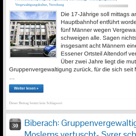
Vergewaltigungskultur
,
Verrohung
Die 17-Jährige soll mittags 
Hauptbahnhof entführt worde
fünf Männer wegen Vergewalt
schweigen alle. Sagen nichts
insgesamt acht Männern ein
Essener Ortsteil Altendorf ve
Über zwei Jahre liegt die mu
Gruppenvergewaltigung zurück, für die sich seit
…
Weiter lesen »
Dieser Beitrag besitzt kein Schlagwort
Biberach: Gruppenvergewalti
NOV
30
Moslems vertuscht- Syrer sc