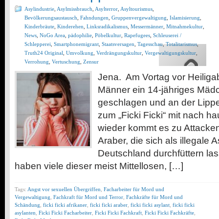
Asylindustrie
,
Asylmissbrauch
,
Asylterror
,
Asyltourismus
,
Bevölkerungsaustausch
,
Fahndungen
,
Gruppenvergewaltigung
,
Islamisierung
,
Kinderbräute
,
Kinderehen
,
Linksradikalismus
,
Messermänner
,
Mitnahmekultur
,
News
,
NoGo Area
,
pädophilie
,
Pöbelkultur
,
Rapefugees
,
Schleuserei /
Schlepperei
,
Smartphonemigrant
,
Staatsversagen
,
Tagesschau
,
Totalitarismus
,
Truth24 Original
,
Umvolkung
,
Verdrängungskultur
,
Vergewaltigungskultur
,
Verrohung
,
Vertuschung
,
Zensur
Jena. Am Vortag vor Heilig
Männer ein 14-jähriges Mäd
geschlagen und an der Lippe v
zum „Ficki Ficki“ mit nach 
wieder kommt es zu Attacken
Araber, die sich als illegale A
Deutschland durchfüttern las
haben viele dieser meist Mittellosen, […]
Tags:
Angst vor sexuellen Übergriffen
,
Facharbeiter für Mord und
Vergewaltigung
,
Fachkraft für Mord und Terror
,
Fachkräfte für Mord und
Schändung
,
ficki ficki afrikaner
,
ficki ficki araber
,
ficki ficki asylant
,
ficki ficki
asylanten
,
Ficki Ficki Facharbeiter
,
Ficki Ficki Fachkraft
,
Ficki Ficki Fachkräfte
,