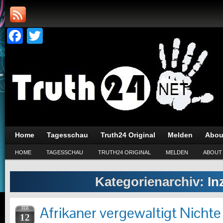
Facebook
Twitter
Home
Tagesschau
Truth24 Original
Melden
Abou
HOME
TAGESSCHAU
TRUTH24 ORIGINAL
MELDEN
ABOUT
Kategorienarchiv:
In
Afrikaner vergewaltigt Nichte (5
FEB
12