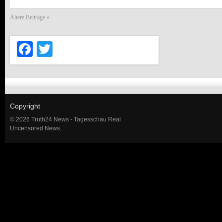
Ältere Beiträge «
Facebook
Twitter
Copyright
© 2026 Truth24 News - Tagesschau Real
Uncensored News.