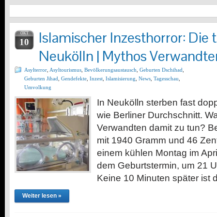
Islamischer Inzesthorror: Die
OKT
10
Neukölln | Mythos Verwandt
Asylterror
,
Asyltourismus
,
Bevölkerungsaustausch
,
Geburten Dschihad
,
Geburten Jihad
,
Gendefekte
,
Inzest
,
Islamisierung
,
News
,
Tagesschau
,
Umvolkung
In Neukölln sterben fast dopp
wie Berliner Durchschnitt. W
Verwandten damit zu tun? B
mit 1940 Gramm und 46 Zent
einem kühlen Montag im Apri
dem Geburtstermin, um 21 U
Keine 10 Minuten später ist
Weiter lesen »