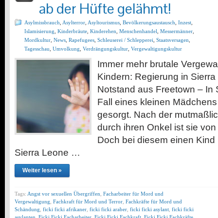
ab der Hüfte gelähmt!
Asylmissbrauch
,
Asylterror
,
Asyltourismus
,
Bevölkerungsaustausch
,
Inzest
,
Islamisierung
,
Kinderbräute
,
Kinderehen
,
Menschenhandel
,
Messermänner
,
Mordkultur
,
News
,
Rapefugees
,
Schleuserei / Schlepperei
,
Staatsversagen
,
Tagesschau
,
Umvolkung
,
Verdrängungskultur
,
Vergewaltigungskultur
Immer mehr brutale Vergewal
Kindern: Regierung in Sierra
Notstand aus Freetown – In 
Fall eines kleinen Mädchens 
gesorgt. Nach der mutmaßli
durch ihren Onkel ist sie von
Doch bei diesem einen Kind bl
Sierra Leone …
Weiter lesen »
Tags:
Angst vor sexuellen Übergriffen
,
Facharbeiter für Mord und
Vergewaltigung
,
Fachkraft für Mord und Terror
,
Fachkräfte für Mord und
Schändung
,
ficki ficki afrikaner
,
ficki ficki araber
,
ficki ficki asylant
,
ficki ficki
asylanten
,
Ficki Ficki Facharbeiter
,
Ficki Ficki Fachkraft
,
Ficki Ficki Fachkräfte
,