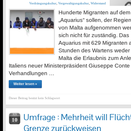
Verdrängungskultur
,
Vergewaltigungskultur
,
Widerstand
Hunderte Migranten auf dem 
„Aquarius“ sollen, der Regier
von Malta aufgenommen werde
sich nicht für zuständig. Das
Aquarius mit 629 Migranten 
Stunden des Wartens weder i
Malta die Erlaubnis zum An
Italiens neuer Ministerpräsident Giuseppe Conte
Verhandlungen …
Weiter lesen »
Dieser Beitrag besitzt kein Schlagwort
Umfrage : Mehrheit will Flüch
JUN
10
Grenze zurückweisen