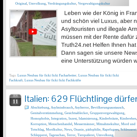
Original
,
Umvolkung
,
Verdrängungskultur
,
Vergewaltigungskultur
Leben wie der König in Frank
und schön viel Luxus, aber n
Asyltouristen und illegale A
müssen mit der Rente dafür 
Truth24.net Helfen Ihnen hat
Dann sagen sie unsere News
eine Unterstützung würden w
Tags:
Luxus Neubau für ficki ficki Facharbeiter
,
Luxus Neubau für ficki ficki
Fachkraft
,
Luxus Neubau für ficki ficki Fachkräfte
Italien: 629 Flüchtlinge dürfe
JUN
11
Abschiebung
,
Asylmissbrauch
,
Asylterror
,
Bevölkerungsaustausch
,
Genitalverstümmelung
,
Gesichtsablecker
,
Gruppenvergewaltigung
,
Homophobie
,
Integration
,
Inzest
,
Islamisierung
,
Kinderbräute
,
Kinderehen
Korruption
,
Menschenhandel
,
Messermänner
,
Mitnahmekultur
,
Mord und
Totschlag
,
Mordkultur
,
News
,
Onanie
,
pädophilie
,
Rapefugees
,
Schleuserei 
Schlepperei
,
Tagesschau
,
Terror
,
Tierquälerei
,
Umvolkung
,