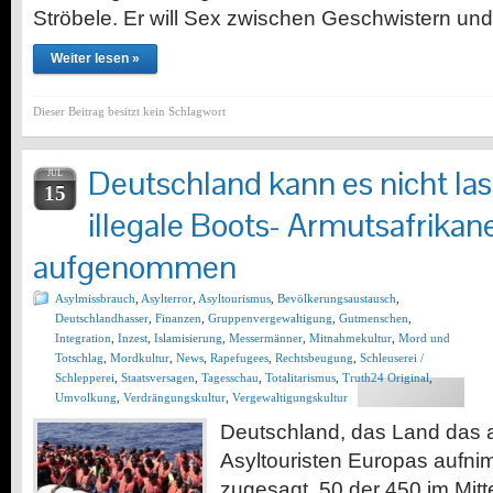
Ströbele. Er will Sex zwischen Geschwistern u
Weiter lesen »
Dieser Beitrag besitzt kein Schlagwort
Deutschland kann es nicht la
JUL
15
illegale Boots- Armutsafrikan
aufgenommen
Asylmissbrauch
,
Asylterror
,
Asyltourismus
,
Bevölkerungsaustausch
,
Deutschlandhasser
,
Finanzen
,
Gruppenvergewaltigung
,
Gutmenschen
,
Integration
,
Inzest
,
Islamisierung
,
Messermänner
,
Mitnahmekultur
,
Mord und
Totschlag
,
Mordkultur
,
News
,
Rapefugees
,
Rechtsbeugung
,
Schleuserei /
Schlepperei
,
Staatsversagen
,
Tagesschau
,
Totalitarismus
,
Truth24 Original
,
Umvolkung
,
Verdrängungskultur
,
Vergewaltigungskultur
Deutschland, das Land das a
Asyltouristen Europas aufni
zugesagt, 50 der 450 im Mitt