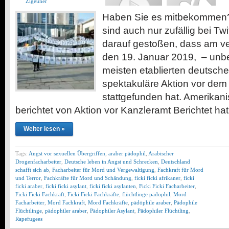
Zigeuner
Haben Sie es mitbekommen? Vi
sind auch nur zufällig bei Tw
darauf gestoßen, dass am 
den 19. Januar 2019, – unb
meisten etablierten deutsch
spektakuläre Aktion vor dem 
stattgefunden hat. Amerikan
berichtet von Aktion vor Kanzleramt Berichtet ha
Weiter lesen »
Tags:
Angst vor sexuellen Übergriffen
,
araber pädophil
,
Arabischer
Drogenfacharbeiter
,
Deutsche leben in Angst und Schrecken
,
Deutschland
schafft sich ab
,
Facharbeiter für Mord und Vergewaltigung
,
Fachkraft für Mord
und Terror
,
Fachkräfte für Mord und Schändung
,
ficki ficki afrikaner
,
ficki
ficki araber
,
ficki ficki asylant
,
ficki ficki asylanten
,
Ficki Ficki Facharbeiter
,
Ficki Ficki Fachkraft
,
Ficki Ficki Fachkräfte
,
flüchtlinge pädophil
,
Mord
Facharbeiter
,
Mord Fachkraft
,
Mord Fachkräfte
,
pädöphile araber
,
Pädophile
Flüchtlinge
,
pädophiler araber
,
Pädophiler Asylant
,
Pädophiler Flüchtling
,
Rapefugees