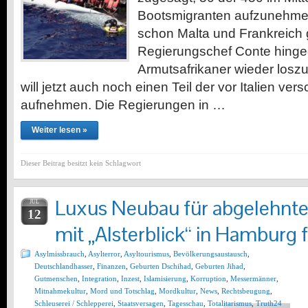
Bootsmigranten aufzunehmen
schon Malta und Frankreich g
Regierungschef Conte hingege
Armutsafrikaner wieder los
will jetzt auch noch einen Teil der vor Italien ve
aufnehmen. Die Regierungen in …
Weiter lesen »
Dieser Beitrag besitzt kein Schlagwort
Luxus Neubau für abgelehnte 
JUL
12
mit „Alsterblick“ in Hamburg f
Asylmissbrauch
,
Asylterror
,
Asyltourismus
,
Bevölkerungsaustausch
,
Deutschlandhasser
,
Finanzen
,
Geburten Dschihad
,
Geburten Jihad
,
Gutmenschen
,
Integration
,
Inzest
,
Islamisierung
,
Korruption
,
Messermänner
,
Mitnahmekultur
,
Mord und Totschlag
,
Mordkultur
,
News
,
Rechtsbeugung
,
Schleuserei / Schlepperei
,
Staatsversagen
,
Tagesschau
,
Totalitarismus
,
Truth24