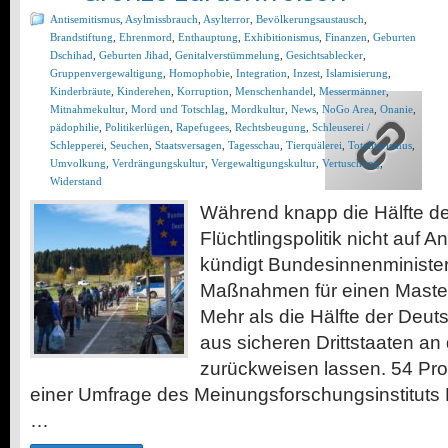
Antisemitismus
,
Asylmissbrauch
,
Asylterror
,
Bevölkerungsaustausch
,
Brandstiftung
,
Ehrenmord
,
Enthauptung
,
Exhibitionismus
,
Finanzen
,
Geburten
Dschihad
,
Geburten Jihad
,
Genitalverstümmelung
,
Gesichtsablecker
,
Gruppenvergewaltigung
,
Homophobie
,
Integration
,
Inzest
,
Islamisierung
,
Kinderbräute
,
Kinderehen
,
Korruption
,
Menschenhandel
,
Messermänner
,
Mitnahmekultur
,
Mord und Totschlag
,
Mordkultur
,
News
,
NoGo Area
,
Onanie
,
pädophilie
,
Politikerlügen
,
Rapefugees
,
Rechtsbeugung
,
Schleuserei /
Schlepperei
,
Seuchen
,
Staatsversagen
,
Tagesschau
,
Tierquälerei
,
Totalitarismus
,
Umvolkung
,
Verdrängungskultur
,
Vergewaltigungskultur
,
Vertuschung
,
Widerstand
Während knapp die Hälfte de
Flüchtlingspolitik nicht auf A
kündigt Bundesinnenministe
Maßnahmen für einen Masterp
Mehr als die Hälfte der Deut
aus sicheren Drittstaaten a
zurückweisen lassen. 54 Proz
einer Umfrage des Meinungsforschungsinstituts 
…