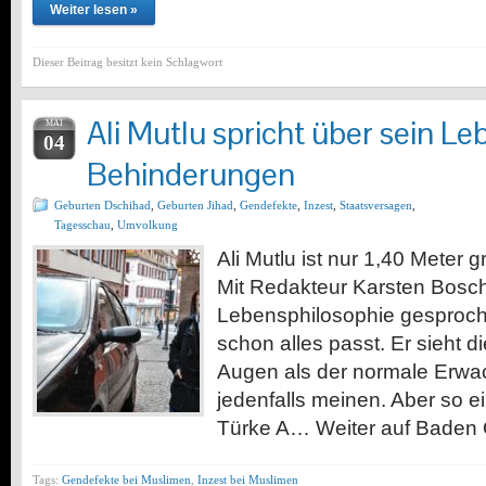
Weiter lesen »
Dieser Beitrag besitzt kein Schlagwort
Ali Mutlu spricht über sein Le
MAI
04
Behinderungen
Geburten Dschihad
,
Geburten Jihad
,
Gendefekte
,
Inzest
,
Staatsversagen
,
Tagesschau
,
Umvolkung
Ali Mutlu ist nur 1,40 Meter
Mit Redakteur Karsten Bosch
Lebensphilosophie gesproc
schon alles passt. Er sieht d
Augen als der normale Erwa
jedenfalls meinen. Aber so e
Türke A… Weiter auf Baden 
Tags:
Gendefekte bei Muslimen
,
Inzest bei Muslimen