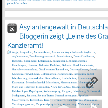
pädophiler araber
Asylantengewalt in Deutschla
JAN
26
Bloggerin zeigt „Leine des Gr
Kanzleramt!
Angst
,
Anspucken
,
Antisemitismus
,
Araberclan
,
Asylmissbrauch
,
Asylterror
,
Asyltourismus
,
Bevölkerungsaustausch
,
Brandstiftung
,
Deutschlandhasser
,
Diebstahl
,
Ehrenmord
,
Enteignung
,
Enthauptung
,
Exhibitionismus
,
Fahndungen
,
Finanzen
,
Geburten Dschihad
,
Geburten Jihad
,
Gendefekte
,
Genitalverstümmelung
,
Geschlechterrollenumkehr
,
Gesichtsablecker
,
Gewalt
,
Gruppenvergewaltigung
,
Gutmenschen
,
Homophobie
,
Integration
,
Inzest
,
Islamisierung
,
Jammerkultur
,
Kanibalismus
,
Kinderbräute
,
Kinderehen
,
Korruption
,
Menschenhandel
,
Merkelstote
,
Messermänner
,
Mitnahmekultur
,
Mord und Totschlag
,
Mordkultur
,
News
,
NoGo Area
,
Onanie
,
pädophilie
,
Politikerlügen
,
Rapefugees
,
Rechtsbeugung
,
Religion
,
Schächtung
,
Schleuserei /
Schlepperei
,
Seuchen
,
Sex mit Tieren
,
Smartphonemigrant
,
Spucken
,
Staatsversagen
,
Tagesschau
,
Terror
,
Tierquälerei
,
Totalitarismus
,
Umvolkung
,
Verdrängungskultur
,
Vergewaltigungskultur
,
Vertuschung
,
Widerstand
,
Zensur
,