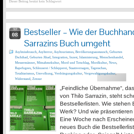
Dieser Beitrag besitzt kein Schlagwort
Bestseller – Wie der Buchhand
SEP
08
Sarrazins Buch umgeht
Asylmissbrauch
,
Asylterror
,
Asyltourismus
,
Bevölkerungsaustausch
,
Geburten
Dschihad
,
Geburten Jihad
,
Integration
,
Inzest
,
Islamisierung
,
Menschenhandel
,
Messermänner
,
Mitnahmekultur
,
Mord und Totschlag
,
Mordkultur
,
News
,
Rapefugees
,
Schleuserei / Schlepperei
,
Staatsversagen
,
Tagesschau
,
Totalitarismus
,
Umvolkung
,
Verdrängungskultur
,
Vergewaltigungskultur
,
Widerstand
,
Zensur
„Feindliche Übernahme“, das
von Thilo Sarrazin, steht sch
Bestsellerlisten. Wie stehe
Werk? Und wie präsentieren 
Eine Woche nach Erscheinen 
neues Buch die Bestsellerli