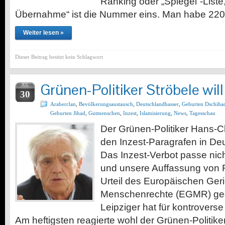
Ranking oder „Spiegel“-Liste,
Übernahme“ ist die Nummer eins. Man habe 22
Weiter lesen »
Dieser Beitrag besitzt kein Schlagwort
Grünen-Politiker Ströbele will
JUL
30
Araberclan
,
Bevölkerungsaustausch
,
Deutschlandhasser
,
Geburten Dschiha
Geburten Jihad
,
Gutmenschen
,
Inzest
,
Islamisierung
,
News
,
Tagesschau
Der Grünen-Politiker Hans-Chr
den Inzest-Paragrafen in De
Das Inzest-Verbot passe nich
und unsere Auffassung von F
Urteil des Europäischen Geri
Menschenrechte (EGMR) geg
Leipziger hat für kontrovers
Am heftigsten reagierte wohl der Grünen-Politike