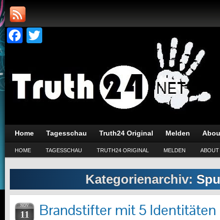
Facebook
Twitter
Home
Tagesschau
Truth24 Original
Melden
Abou
HOME
TAGESSCHAU
TRUTH24 ORIGINAL
MELDEN
ABOUT
Kategorienarchiv:
Spu
Brandstifter mit 5 Identitäte
NOV
11