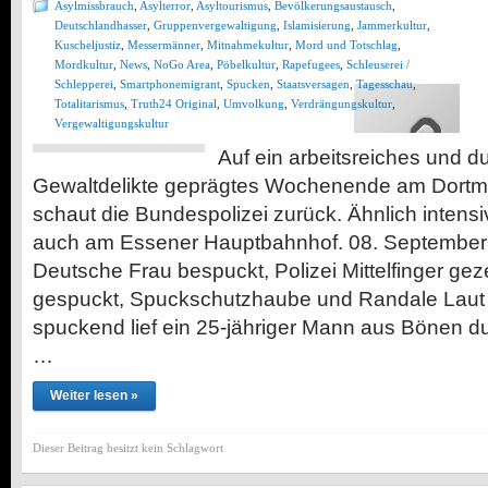
Asylmissbrauch
,
Asylterror
,
Asyltourismus
,
Bevölkerungsaustausch
,
Deutschlandhasser
,
Gruppenvergewaltigung
,
Islamisierung
,
Jammerkultur
,
Kuscheljustiz
,
Messermänner
,
Mitnahmekultur
,
Mord und Totschlag
,
Mordkultur
,
News
,
NoGo Area
,
Pöbelkultur
,
Rapefugees
,
Schleuserei /
Schlepperei
,
Smartphonemigrant
,
Spucken
,
Staatsversagen
,
Tagesschau
,
Totalitarismus
,
Truth24 Original
,
Umvolkung
,
Verdrängungskultur
,
Vergewaltigungskultur
Auf ein arbeitsreiches und d
Gewaltdelikte geprägtes Wochenende am Dort
schaut die Bundespolizei zurück. Ähnlich inte
auch am Essener Hauptbahnhof. 08. September 
Deutsche Frau bespuckt, Polizei Mittelfinger geze
gespuckt, Spuckschutzhaube und Randale Laut
spuckend lief ein 25-jähriger Mann aus Bönen 
…
Weiter lesen »
Dieser Beitrag besitzt kein Schlagwort