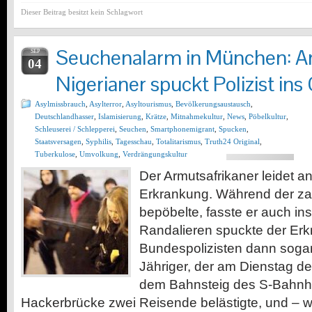
Dieser Beitrag besitzt kein Schlagwort
Seuchenalarm in München: A
SEP
04
Nigerianer spuckt Polizist ins 
Asylmissbrauch
,
Asylterror
,
Asyltourismus
,
Bevölkerungsaustausch
,
Deutschlandhasser
,
Islamisierung
,
Krätze
,
Mitnahmekultur
,
News
,
Pöbelkultur
,
Schleuserei / Schlepperei
,
Seuchen
,
Smartphonemigrant
,
Spucken
,
Staatsversagen
,
Syphilis
,
Tagesschau
,
Totalitarismus
,
Truth24 Original
,
Tuberkulose
,
Umvolkung
,
Verdrängungskultur
Der Armutsafrikaner leidet a
Erkrankung. Während der za
bepöbelte, fasste er auch in
Randalieren spuckte der Erk
Bundespolizisten dann sogar 
Jähriger, der am Dienstag d
dem Bahnsteig des S-Bahnh
Hackerbrücke zwei Reisende belästigte, und – wi