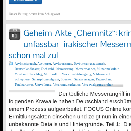
Dieser Beitrag besitzt kein Schlagwort
Geheim-Akte „Chemnitz“: krim
APR
01
unfassbar- irakischer Messer
schon mal zu!
Asylmissbrauch
,
Asylterror
,
Asyltourismus
,
Bevölkerungsaustausch
,
Deutschlandhasser
,
Diebstahl
,
Islamisierung
,
Messermänner
,
Mitnahmekultur
,
Mord und Totschlag
,
Mordkultur
,
News
,
Rechtsbeugung
,
Schleuserei /
Schlepperei
,
Smartphonemigrant
,
Spucken
,
Staatsversagen
,
Tagesschau
,
Totalitarismus
,
Umvolkung
,
Verdrängungskultur
,
Vergewaltigungskultur
Der tödliche Messerangriff i
folgenden Krawalle haben Deutschland erschütter
einem Prozess aufgearbeitet. FOCUS Online kon
Ermittlungsakten einsehen und zeigt nun in einer
unbekannte Details und Hintergründe. Teil 1: Die