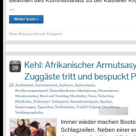
Beamten des Kommissariats 35 der Kasseler Kri
…
Weiter lesen »
Dieser Beitrag besitzt kein Schlagwort
Kehl: Afrikanischer Armutsas
OKT
20
Zuggäste tritt und bespuckt P
Asylindustrie
,
Asylmissbrauch
,
Asylterror
,
Asyltourismus
,
Bevölkerungsaustausch
,
Deutschlandhasser
,
Islamisierung
,
Messermänner
,
Mitnahmekultur
,
Mord und Totschlag
,
Mordkultur
,
News
,
NoGo Area
,
Pöbelkultur
,
Schleuserei / Schlepperei
,
Smartphonemigrant
,
Spucken
,
Staatsversagen
,
Tagesschau
,
Totalitarismus
,
Truth24 Original
,
Umvolkung
,
Verdrängungskultur
Immer wieder machen Bootsf
Schlagzeilen. Neben einer e