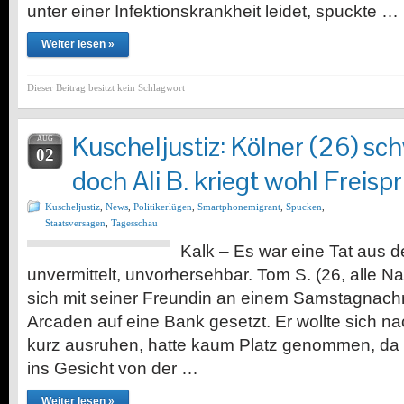
unter einer Infektionskrankheit leidet, spuckte …
Weiter lesen »
Dieser Beitrag besitzt kein Schlagwort
Kuscheljustiz: Kölner (26) sch
AUG
02
doch Ali B. kriegt wohl Freisp
Kuscheljustiz
,
News
,
Politikerlügen
,
Smartphonemigrant
,
Spucken
,
Staatsversagen
,
Tagesschau
Kalk – Es war eine Tat aus de
unvermittelt, unvorhersehbar. Tom S. (26, alle N
sich mit seiner Freundin an einem Samstagnachm
Arcaden auf eine Bank gesetzt. Er wollte sich n
kurz ausruhen, hatte kaum Platz genommen, da 
ins Gesicht von der …
Weiter lesen »