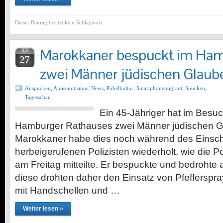
Dieser Beitrag besitzt kein Schlagwort
Marokkaner bespuckt im Ham
JUN
27
zwei Männer jüdischen Glaub
Anspucken
,
Antisemitismus
,
News
,
Pöbelkultur
,
Smartphonemigrant
,
Spucken
,
Tagesschau
Ein 45-Jähriger hat im Besu
Hamburger Rathauses zwei Männer jüdischen G
Marokkaner habe dies noch während des Einsch
herbeigerufenen Polizisten wiederholt, wie die Po
am Freitag mitteilte. Er bespuckte und bedrohte 
diese drohten daher den Einsatz von Pfefferspra
mit Handschellen und …
Weiter lesen »