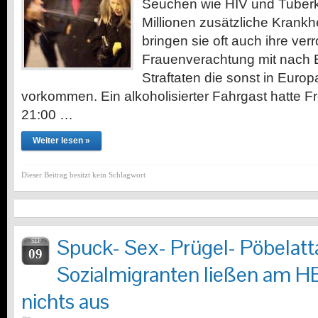
Seuchen wie HIV und Tuberk
Millionen zusätzliche Krankh
bringen sie oft auch ihre ver
Frauenverachtung mit nach E
Straftaten die sonst in Europ
vorkommen. Ein alkoholisierter Fahrgast hatte 
21:00 …
Weiter lesen »
Dieser Beitrag besitzt kein Schlagwort
Spuck- Sex- Prügel- Pöbelat
SEP
09
Sozialmigranten ließen am 
nichts aus