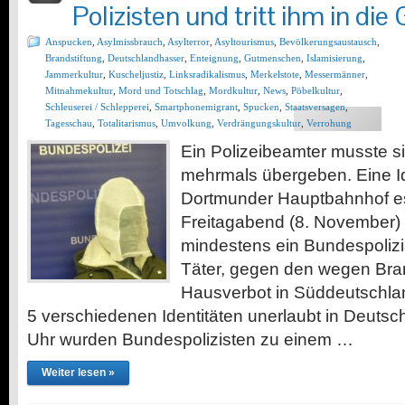
Polizisten und tritt ihm in die 
Anspucken
,
Asylmissbrauch
,
Asylterror
,
Asyltourismus
,
Bevölkerungsaustausch
,
Brandstiftung
,
Deutschlandhasser
,
Enteignung
,
Gutmenschen
,
Islamisierung
,
Jammerkultur
,
Kuscheljustiz
,
Linksradikalismus
,
Merkelstote
,
Messermänner
,
Mitnahmekultur
,
Mord und Totschlag
,
Mordkultur
,
News
,
Pöbelkultur
,
Schleuserei / Schlepperei
,
Smartphonemigrant
,
Spucken
,
Staatsversagen
,
Tagesschau
,
Totalitarismus
,
Umvolkung
,
Verdrängungskultur
,
Verrohung
Ein Polizeibeamter musste si
mehrmals übergeben. Eine Ide
Dortmunder Hauptbahnhof es
Freitagabend (8. November)
mindestens ein Bundespolizis
Täter, gegen den wegen Bran
Hausverbot in Süddeutschland
5 verschiedenen Identitäten unerlaubt in Deuts
Uhr wurden Bundespolizisten zu einem …
Weiter lesen »