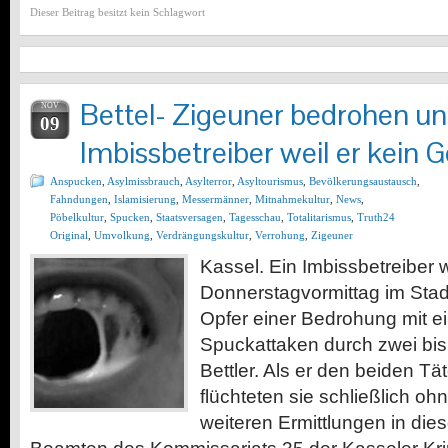
Dieser Beitrag besitzt kein Schlagwort
Bettel- Zigeuner bedrohen u
NOV
09
Imbissbetreiber weil er kein G
Anspucken
,
Asylmissbrauch
,
Asylterror
,
Asyltourismus
,
Bevölkerungsaustausch
,
Fahndungen
,
Islamisierung
,
Messermänner
,
Mitnahmekultur
,
News
,
Pöbelkultur
,
Spucken
,
Staatsversagen
,
Tagesschau
,
Totalitarismus
,
Truth24
Original
,
Umvolkung
,
Verdrängungskultur
,
Verrohung
,
Zigeuner
Kassel. Ein Imbissbetreiber
Donnerstagvormittag im Stad
Opfer einer Bedrohung mit 
Spuckattaken durch zwei bi
Bettler. Als er den beiden Tä
flüchteten sie schließlich oh
weiteren Ermittlungen in dies