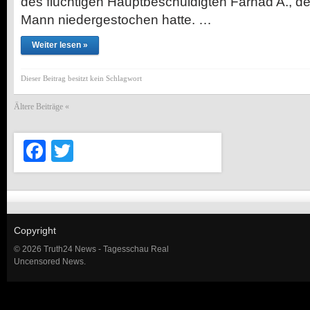
des flüchtigen Hauptbeschuldigten Farhad A., de
Mann niedergestochen hatte. …
Weiter lesen »
Dieser Beitrag besitzt kein Schlagwort
Ältere Beiträge «
Facebook
Twitter
Copyright
© 2026 Truth24 News - Tagesschau Real
Uncensored News.