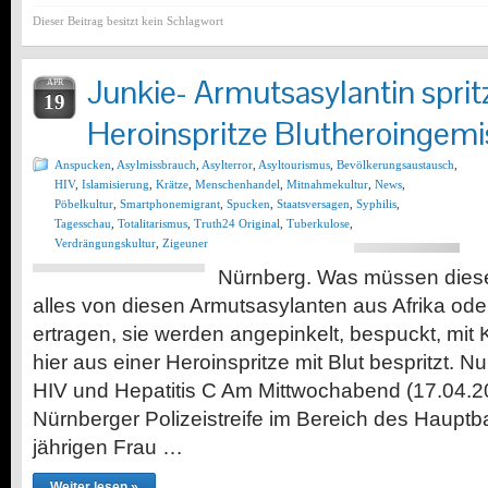
Dieser Beitrag besitzt kein Schlagwort
Junkie- Armutsasylantin spritz
APR
19
Heroinspritze Blutheroingemis
Anspucken
,
Asylmissbrauch
,
Asylterror
,
Asyltourismus
,
Bevölkerungsaustausch
,
HIV
,
Islamisierung
,
Krätze
,
Menschenhandel
,
Mitnahmekultur
,
News
,
Pöbelkultur
,
Smartphonemigrant
,
Spucken
,
Staatsversagen
,
Syphilis
,
Tagesschau
,
Totalitarismus
,
Truth24 Original
,
Tuberkulose
,
Verdrängungskultur
,
Zigeuner
Nürnberg. Was müssen dies
alles von diesen Armutsasylanten aus Afrika ode
ertragen, sie werden angepinkelt, bespuckt, mit 
hier aus einer Heroinspritze mit Blut bespritzt.
HIV und Hepatitis C Am Mittwochabend (17.04.2
Nürnberger Polizeistreife im Bereich des Hauptb
jährigen Frau …
Weiter lesen »