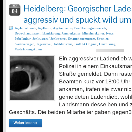
Heidelberg: Georgischer Lade
SEP
04
aggressiv und spuckt wild um
Asylmissbrauch
,
Asylterror
,
Asyltourismus
,
Bevölkerungsaustausch
,
Deutschlandhasser
,
Islamisierung
,
Jammerkultur
,
Mitnahmekultur
,
News
,
Pöbelkultur
,
Schleuserei / Schlepperei
,
Smartphonemigrant
,
Spucken
,
Staatsversagen
,
Tagesschau
,
Totalitarismus
,
Truth24 Original
,
Umvolkung
,
Verdrängungskultur
Ein aggressiver Ladendieb w
Polizei in einem Einkaufsmark
Straße gemeldet. Dann rastete
Beamten kurz vor 18:00 Uhr 
ankamen, trafen sie zwar ni
gemeldeten Ladendieb, wohl
Landsmann desselben und z
Geschäfts. Die beiden Mitarbeiter gaben gegen
Weiter lesen »