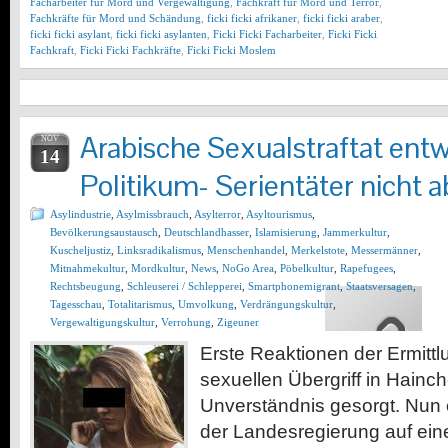
Facharbeiter für Mord und Vergewaltigung
,
Fachkraft für Mord und Terror
,
Fachkräfte für Mord und Schändung
,
ficki ficki afrikaner
,
ficki ficki araber
,
ficki ficki asylant
,
ficki ficki asylanten
,
Ficki Ficki Facharbeiter
,
Ficki Ficki
Fachkraft
,
Ficki Ficki Fachkräfte
,
Ficki Ficki Moslem
Arabische Sexualstraftat entw
NOV
14
Politikum- Serientäter nicht
Asylindustrie
,
Asylmissbrauch
,
Asylterror
,
Asyltourismus
,
Bevölkerungsaustausch
,
Deutschlandhasser
,
Islamisierung
,
Jammerkultur
,
Kuscheljustiz
,
Linksradikalismus
,
Menschenhandel
,
Merkelstote
,
Messermänner
,
Mitnahmekultur
,
Mordkultur
,
News
,
NoGo Area
,
Pöbelkultur
,
Rapefugees
,
Rechtsbeugung
,
Schleuserei / Schlepperei
,
Smartphonemigrant
,
Staatsversagen
,
Tagesschau
,
Totalitarismus
,
Umvolkung
,
Verdrängungskultur
,
Vergewaltigungskultur
,
Verrohung
,
Zigeuner
Erste Reaktionen der Ermitt
sexuellen Übergriff in Hainch
Unverständnis gesorgt. Nun o
der Landesregierung auf ein