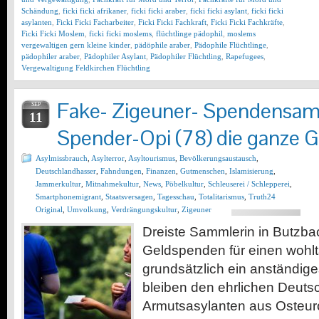
Schändung
,
ficki ficki afrikaner
,
ficki ficki araber
,
ficki ficki asylant
,
ficki ficki
asylanten
,
Ficki Ficki Facharbeiter
,
Ficki Ficki Fachkraft
,
Ficki Ficki Fachkräfte
,
Ficki Ficki Moslem
,
ficki ficki moslems
,
flüchtlinge pädophil
,
moslems
vergewaltigen gern kleine kinder
,
pädöphile araber
,
Pädophile Flüchtlinge
,
pädophiler araber
,
Pädophiler Asylant
,
Pädophiler Flüchtling
,
Rapefugees
,
Vergewaltigung Feldkirchen Flüchtling
Fake- Zigeuner- Spendensam
SEP
11
Spender-Opi (78) die ganze G
Asylmissbrauch
,
Asylterror
,
Asyltourismus
,
Bevölkerungsaustausch
,
Deutschlandhasser
,
Fahndungen
,
Finanzen
,
Gutmenschen
,
Islamisierung
,
Jammerkultur
,
Mitnahmekultur
,
News
,
Pöbelkultur
,
Schleuserei / Schlepperei
,
Smartphonemigrant
,
Staatsversagen
,
Tagesschau
,
Totalitarismus
,
Truth24
Original
,
Umvolkung
,
Verdrängungskultur
,
Zigeuner
Dreiste Sammlerin in Butzb
Geldspenden für einen wohlt
grundsätzlich ein anständig
bleiben den ehrlichen Deut
Armutsasylanten aus Osteurop