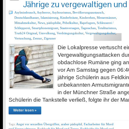
Jährige zu vergewaltigen und
Asylmissbrauch
,
Asylterror
,
Asyltourismus
,
Bevölkerungsaustausch
,
Deutschlandhasser
,
Islamisierung
,
Kinderbräute
,
Kinderehen
,
Messermänner
,
Mitnahmekultur
,
News
,
pädophilie
,
Pöbelkultur
,
Rapefugees
,
Schleuserei /
Schlepperei
,
Smartphonemigrant
,
Staatsversagen
,
Tagesschau
,
Totalitarismus
,
Truth24 Original
,
Umvolkung
,
Verdrängungskultur
,
Vergewaltigungskultur
,
Vertuschung
,
Zensur
,
Zigeuner
Die Lokalpresse vertuscht ei
Vergewaltigungsattacken dur
obdachlose Rumäne ging an e
vor Am Samstag gegen 06:40
jährige Schülerin aus Feldki
unbekannten Armutsmigrante
in der Münchner Straße ange
Schülerin die Tankstelle verließ, folgte ihr der M
Weiter lesen »
Tags:
Angst vor sexuellen Übergriffen
,
araber pädophil
,
Facharbeiter für Mord
und Vergewaltigung
,
Fachkraft für Mord und Terror
,
Fachkräfte für Mord und