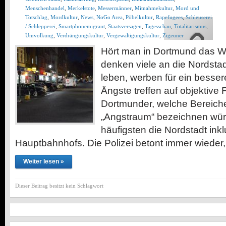
Menschenhandel
,
Merkelstote
,
Messermänner
,
Mitnahmekultur
,
Mord und
Totschlag
,
Mordkultur
,
News
,
NoGo Area
,
Pöbelkultur
,
Rapefugees
,
Schleuserei
/ Schlepperei
,
Smartphonemigrant
,
Staatsversagen
,
Tagesschau
,
Totalitarismus
,
Umvolkung
,
Verdrängungskultur
,
Vergewaltigungskultur
,
Zigeuner
Hört man in Dortmund das W
denken viele an die Nordstad
leben, werben für ein besser
Ängste treffen auf objektive
Dortmunder, welche Bereiche 
„Angstraum“ bezeichnen wür
häufigsten die Nordstadt ink
Hauptbahnhofs. Die Polizei betont immer wieder
Weiter lesen »
Dieser Beitrag besitzt kein Schlagwort