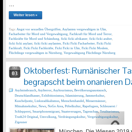
…
Weiter lesen »
Tags:
Angst vor sexuellen Übergriffen
,
Asylanten vergewaltigen in Ulm
,
Facharbeiter für Mord und Vergewaltigung
,
Fachkraft für Mord und Terror
,
Fachkräfte für Mord und Schändung
,
ficki ficki afrikaner
,
ficki ficki araber
,
ficki ficki asylant
,
ficki ficki asylanten
,
Ficki Ficki Facharbeiter
,
Ficki Ficki
Fachkraft
,
Ficki Ficki Fachkräfte
,
Ficki Ficki in Ulm
,
Ficki Ficki Moslem
,
Flüchtlinge vergewaltigen in Nürnberg
,
Vergewaltigung Flüchtlinge Nürnberg
Oktoberfest: Rumänischer T
OKT
03
begrapscht beim onanieren
Asylmissbrauch
,
Asylterror
,
Asyltourismus
,
Bevölkerungsaustausch
,
Deutschlandhasser
,
Exhibitionismus
,
Islamisierung
,
Jammerkultur
,
Kuscheljustiz
,
Linksradikalismus
,
Menschenhandel
,
Messermänner
,
Mitnahmekultur
,
News
,
NoGo Area
,
Pöbelkultur
,
Rapefugees
,
Schleuserei /
Schlepperei
,
Smartphonemigrant
,
Staatsversagen
,
Tagesschau
,
Totalitarismus
,
Truth24 Original
,
Umvolkung
,
Verdrängungskultur
,
Vergewaltigungskultur
,
Zigeuner
München. Die Wiesen 2019