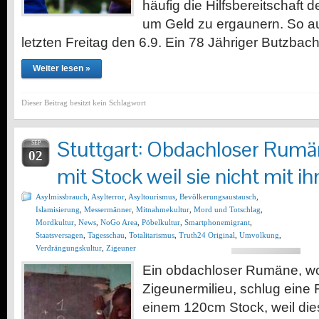
häufig die Hilfsbereitschaft 
um Geld zu ergaunern. So au
letzten Freitag den 6.9. Ein 78 Jähriger Butzbac
Weiter lesen »
Dieser Beitrag besitzt kein Schlagwort
Stuttgart: Obdachloser Rumä
SEP
02
mit Stock weil sie nicht mit i
Asylmissbrauch
,
Asylterror
,
Asyltourismus
,
Bevölkerungsaustausch
,
Islamisierung
,
Messermänner
,
Mitnahmekultur
,
Mord und Totschlag
,
Mordkultur
,
News
,
NoGo Area
,
Pöbelkultur
,
Smartphonemigrant
,
Staatsversagen
,
Tagesschau
,
Totalitarismus
,
Truth24 Original
,
Umvolkung
,
Verdrängungskultur
,
Zigeuner
Ein obdachloser Rumäne, w
Zigeunermilieu, schlug eine F
einem 120cm Stock, weil dies