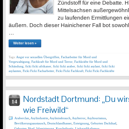
Zündstoff für eine Debatte. H
Mittelsachsen außergewöhnlic
zu laufenden Ermittlungen eine
äußern. Doch dieser Hainichener Fall bot sowohl
…
Weiter lesen »
Tags:
Angst vor sexuellen Übergriffen
,
Facharbeiter für Mord und
Vergewaltigung
,
Fachkraft für Mord und Terror
,
Fachkräfte für Mord und
Schändung
,
ficki ficki afrikaner
,
ficki ficki araber
,
ficki ficki asylant
,
ficki ficki
asylanten
,
Ficki Ficki Facharbeiter
,
Ficki Ficki Fachkraft
,
Ficki Ficki Fachkräfte
Nordstadt Dortmund: „Du wir
NOV
14
wie Freiwild“
Araberclan
,
Asylindustrie
,
Asylmissbrauch
,
Asylterror
,
Asyltourismus
,
Bevölkerungsaustausch
,
Deutschlandhasser
,
Enteignung
,
Geburten Dschihad
,
Geburten Jihad
,
Islamisierung
,
Kuscheljustiz
,
Linksradikalismus
,