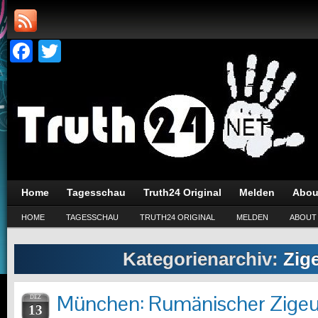
Facebook
Twitter
Home
Tagesschau
Truth24 Original
Melden
Abou
HOME
TAGESSCHAU
TRUTH24 ORIGINAL
MELDEN
ABOUT
Kategorienarchiv:
Zig
München: Rumänischer Zigeu
DEZ
13