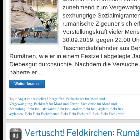
zunehmend zum Vergewaltig
sexhungrige Sozialmigranten
rumänische Zigeuner sich er
Vorstellungskraft vieler Me
30.09.2019, gegen 22:00 Uh
Taschendiebfahnder aus Berl
Rumänen, wie er in einem Festzelt abgelegte J
Diebesgut durchsuchte. Nachdem die Versuche ni
näherte er …
Weiter lesen »
Tags:
Angst vor sexuellen Übergriffen
,
Facharbeiter für Mord und
Vergewaltigung
,
Fachkraft für Mord und Terror
,
Fachkräfte für Mord und
Schändung
,
ficki ficki afrikaner
,
ficki ficki araber
,
ficki ficki asylant
,
ficki ficki
asylanten
,
Ficki Ficki Facharbeiter
,
Ficki Ficki Fachkraft
,
Ficki Ficki Fachkräfte
Vertuscht! Feldkirchen: Rumä
OKT
01