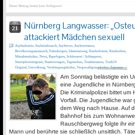
Dieser Beitrag besitzt kein Schlagwort
Nürnberg Langwasser: „Osteu
OKT
21
attackiert Mädchen sexuell
Asylindustrie
,
Asylmissbrauch
,
Asylterror
,
Asyltourismus
,
Bevölkerungsaustausch
,
Fahndungen
,
Islamisierung
,
Kinderbräute
,
Kinderehen
,
Mitnahmekultur
,
News
,
Rapefugees
,
Schleuserei / Schlepperei
,
Smartphonemigrant
,
Staatsversagen
,
Tagesschau
,
Totalitarismus
,
Truth24
Original
,
Umvolkung
,
Verdrängungskultur
,
Vergewaltigungskultur
,
Zigeuner
Am Sonntag belästigte ein U
eine Jugendliche in Nürnber
Die Kriminalpolizei bittet u
Vorfall. Die Jugendliche war
dem Weg nach Hause. Auf 
Bahnhof bis zum Wohnanwe
Rauschbergweg folgte ihr ei
Mann und berührte sie schließlich unsittlich. Tä