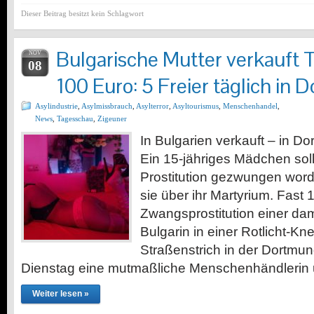
Dieser Beitrag besitzt kein Schlagwort
Bulgarische Mutter verkauft T
NOV
08
100 Euro: 5 Freier täglich in
Asylindustrie
,
Asylmissbrauch
,
Asylterror
,
Asyltourismus
,
Menschenhandel
,
News
,
Tagesschau
,
Zigeuner
In Bulgarien verkauft – in D
Ein 15-jähriges Mädchen soll
Prostitution gezwungen worde
sie über ihr Martyrium. Fast
Zwangsprostitution einer da
Bulgarin in einer Rotlicht-K
Straßenstrich in der Dortmun
Dienstag eine mutmaßliche Menschenhändlerin u
Weiter lesen »