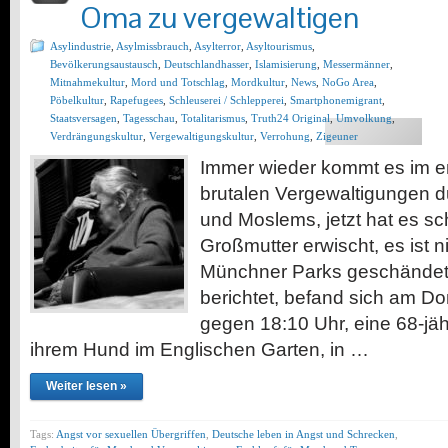
Oma zu vergewaltigen
Asylindustrie
,
Asylmissbrauch
,
Asylterror
,
Asyltourismus
,
Bevölkerungsaustausch
,
Deutschlandhasser
,
Islamisierung
,
Messermänner
,
Mitnahmekultur
,
Mord und Totschlag
,
Mordkultur
,
News
,
NoGo Area
,
Pöbelkultur
,
Rapefugees
,
Schleuserei / Schlepperei
,
Smartphonemigrant
,
Staatsversagen
,
Tagesschau
,
Totalitarismus
,
Truth24 Original
,
Umvolkung
,
Verdrängungskultur
,
Vergewaltigungskultur
,
Verrohung
,
Zigeuner
Immer wieder kommt es im e
brutalen Vergewaltigungen 
und Moslems, jetzt hat es s
Großmutter erwischt, es ist ni
Münchner Parks geschändet 
berichtet, befand sich am D
gegen 18:10 Uhr, eine 68-jä
ihrem Hund im Englischen Garten, in …
Weiter lesen »
Tags:
Angst vor sexuellen Übergriffen
,
Deutsche leben in Angst und Schrecken
,