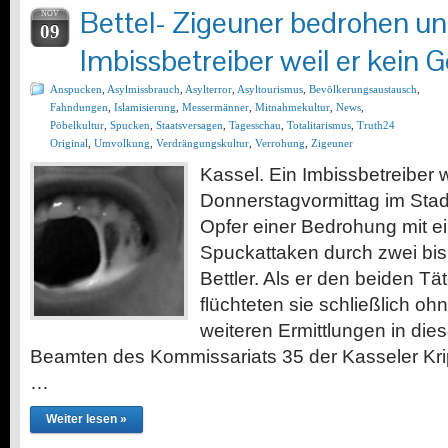
Bettel- Zigeuner bedrohen u
NOV
09
Imbissbetreiber weil er kein G
Anspucken
,
Asylmissbrauch
,
Asylterror
,
Asyltourismus
,
Bevölkerungsaustausch
,
Fahndungen
,
Islamisierung
,
Messermänner
,
Mitnahmekultur
,
News
,
Pöbelkultur
,
Spucken
,
Staatsversagen
,
Tagesschau
,
Totalitarismus
,
Truth24
Original
,
Umvolkung
,
Verdrängungskultur
,
Verrohung
,
Zigeuner
Kassel. Ein Imbissbetreiber
Donnerstagvormittag im Stad
Opfer einer Bedrohung mit 
Spuckattaken durch zwei bi
Bettler. Als er den beiden Tä
flüchteten sie schließlich oh
weiteren Ermittlungen in dies
Beamten des Kommissariats 35 der Kasseler Kri
…
Weiter lesen »