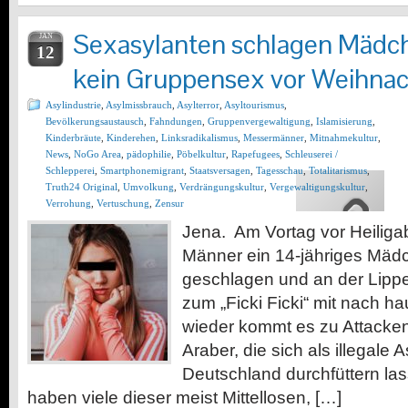
Sexasylanten schlagen Mädche
JAN
12
kein Gruppensex vor Weihnac
Asylindustrie
,
Asylmissbrauch
,
Asylterror
,
Asyltourismus
,
Bevölkerungsaustausch
,
Fahndungen
,
Gruppenvergewaltigung
,
Islamisierung
,
Kinderbräute
,
Kinderehen
,
Linksradikalismus
,
Messermänner
,
Mitnahmekultur
,
News
,
NoGo Area
,
pädophilie
,
Pöbelkultur
,
Rapefugees
,
Schleuserei /
Schlepperei
,
Smartphonemigrant
,
Staatsversagen
,
Tagesschau
,
Totalitarismus
,
Truth24 Original
,
Umvolkung
,
Verdrängungskultur
,
Vergewaltigungskultur
,
Verrohung
,
Vertuschung
,
Zensur
Jena. Am Vortag vor Heilig
Männer ein 14-jähriges Mäd
geschlagen und an der Lippe v
zum „Ficki Ficki“ mit nach 
wieder kommt es zu Attacken
Araber, die sich als illegale A
Deutschland durchfüttern las
haben viele dieser meist Mittellosen, […]