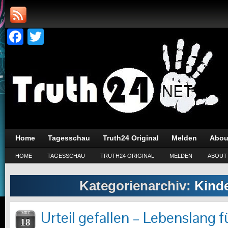
Facebook
Twitter
Home
Tagesschau
Truth24 Original
Melden
Abou
HOME
TAGESSCHAU
TRUTH24 ORIGINAL
MELDEN
ABOUT
Kategorienarchiv:
Kind
Urteil gefallen – Lebenslang 
MRZ
18