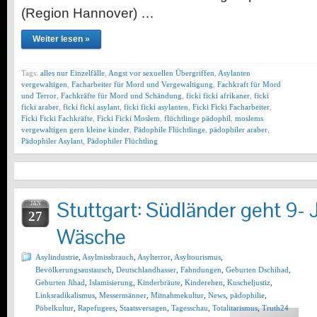
(Region Hannover) …
Weiter lesen »
Tags:
alles nur Einzelfälle
,
Angst vor sexuellen Übergriffen
,
Asylanten
vergewaltigen
,
Facharbeiter für Mord und Vergewaltigung
,
Fachkraft für Mord
und Terror
,
Fachkräfte für Mord und Schändung
,
ficki ficki afrikaner
,
ficki
ficki araber
,
ficki ficki asylant
,
ficki ficki asylanten
,
Ficki Ficki Facharbeiter
,
Ficki Ficki Fachkräfte
,
Ficki Ficki Moslem
,
flüchtlinge pädophil
,
moslems
vergewaltigen gern kleine kinder
,
Pädophile Flüchtlinge
,
pädophiler araber
,
Pädophiler Asylant
,
Pädophiler Flüchtling
Stuttgart: Südländer geht 9- J
JAN
27
Wäsche
Asylindustrie
,
Asylmissbrauch
,
Asylterror
,
Asyltourismus
,
Bevölkerungsaustausch
,
Deutschlandhasser
,
Fahndungen
,
Geburten Dschihad
,
Geburten Jihad
,
Islamisierung
,
Kinderbräute
,
Kinderehen
,
Kuscheljustiz
,
Linksradikalismus
,
Messermänner
,
Mitnahmekultur
,
News
,
pädophilie
,
Pöbelkultur
,
Rapefugees
,
Staatsversagen
,
Tagesschau
,
Totalitarismus
,
Truth24