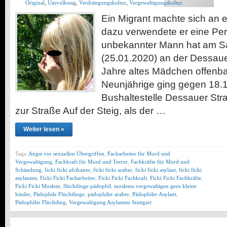
Original
,
Umvolkung
,
Verdrängungskultur
,
Vergewaltigungskultur
Ein Migrant machte sich an e
dazu verwendete er eine Perf
unbekannter Mann hat am 
(25.01.2020) an der Dessaue
Jahre altes Mädchen offenba
Neunjährige ging gegen 18.1
Bushaltestelle Dessauer St
zur Straße Auf der Steig, als der …
Weiter lesen »
Tags:
Angst vor sexuellen Übergriffen
,
Facharbeiter für Mord und
Vergewaltigung
,
Fachkraft für Mord und Terror
,
Fachkräfte für Mord und
Schändung
,
ficki ficki afrikaner
,
ficki ficki araber
,
ficki ficki asylant
,
ficki ficki
asylanten
,
Ficki Ficki Facharbeiter
,
Ficki Ficki Fachkraft
,
Ficki Ficki Fachkräfte
,
Ficki Ficki Moslem
,
flüchtlinge pädophil
,
moslems vergewaltigen gern kleine
kinder
,
Pädophile Flüchtlinge
,
pädophiler araber
,
Pädophiler Asylant
,
Pädophiler Flüchtling
,
Vergewaltigung Asylanten Stuttgart