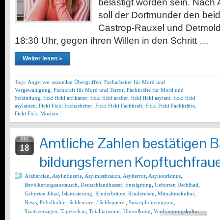
belästigt worden sein. Nac
soll der Dortmunder den bei
Castrop-Rauxel und Detmold
18:30 Uhr, gegen ihren Willen in den Schritt …
Weiter lesen »
Tags:
Angst vor sexuellen Übergriffen
,
Facharbeiter für Mord und
Vergewaltigung
,
Fachkraft für Mord und Terror
,
Fachkräfte für Mord und
Schändung
,
ficki ficki afrikaner
,
ficki ficki araber
,
ficki ficki asylant
,
ficki ficki
asylanten
,
Ficki Ficki Facharbeiter
,
Ficki Ficki Fachkraft
,
Ficki Ficki Fachkräfte
,
Ficki Ficki Moslem
Amtliche Zahlen bestätigen 
DEZ
18
bildungsfernen Kopftuchfrau
Araberclan
,
Asylindustrie
,
Asylmissbrauch
,
Asylterror
,
Asyltourismus
,
Bevölkerungsaustausch
,
Deutschlandhasser
,
Enteignung
,
Geburten Dschihad
,
Geburten Jihad
,
Islamisierung
,
Kinderbräute
,
Kinderehen
,
Mitnahmekultur
,
News
,
Pöbelkultur
,
Schleuserei / Schlepperei
,
Smartphonemigrant
,
Staatsversagen
,
Tagesschau
,
Totalitarismus
,
Umvolkung
,
Verdrängungskultur