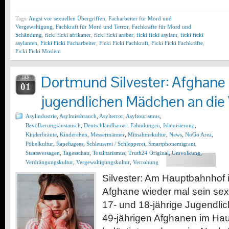
Tags:
Angst vor sexuellen Übergriffen
,
Facharbeiter für Mord und
Vergewaltigung
,
Fachkraft für Mord und Terror
,
Fachkräfte für Mord und
Schändung
,
ficki ficki afrikaner
,
ficki ficki araber
,
ficki ficki asylant
,
ficki ficki
asylanten
,
Ficki Ficki Facharbeiter
,
Ficki Ficki Fachkraft
,
Ficki Ficki Fachkräfte
,
Ficki Ficki Moslem
Dortmund Silvester: Afghane 
JAN
01
jugendlichen Mädchen an die
Asylindustrie
,
Asylmissbrauch
,
Asylterror
,
Asyltourismus
,
Bevölkerungsaustausch
,
Deutschlandhasser
,
Fahndungen
,
Islamisierung
,
Kinderbräute
,
Kinderehen
,
Messermänner
,
Mitnahmekultur
,
News
,
NoGo Area
,
Pöbelkultur
,
Rapefugees
,
Schleuserei / Schlepperei
,
Smartphonemigrant
,
Staatsversagen
,
Tagesschau
,
Totalitarismus
,
Truth24 Original
,
Umvolkung
,
Verdrängungskultur
,
Vergewaltigungskultur
,
Verrohung
Silvester: Am Hauptbahnhof i
Afghane wieder mal sein se
17- und 18-jährige Jugendli
49-jährigen Afghanen im Hau