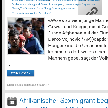
Schleuserei / Schlepperei
,
Smartphonemigrant
,
Staatsversagen
,
Tagesschau
,
Terror
,
Totalitarismus
,
Umvolkung
,
Verdrängungskultur
,
Vergewaltigungskultur
,
Verrohung
«Wo es zu viele junge Männe
Gewalt und Krieg», meint Gu
Junge Afghanen auf der Fluch
Darko Vojinovic / AP)[/captio
Hunger sind die Ursachen fü
komme es dort, wo es einen
Männern gebe, sagt der Völ
…
Weiter lesen »
Dieser Beitrag besitzt kein Schlagwort
Afrikanischer Sexmigrant beg
DEZ
09