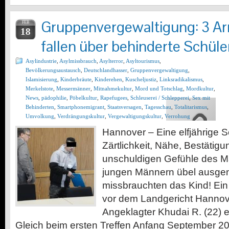
Gruppenvergewaltigung: 3 A
FEB
18
fallen über behinderte Schüler
Asylindustrie
,
Asylmissbrauch
,
Asylterror
,
Asyltourismus
,
Bevölkerungsaustausch
,
Deutschlandhasser
,
Gruppenvergewaltigung
,
Islamisierung
,
Kinderbräute
,
Kinderehen
,
Kuscheljustiz
,
Linksradikalismus
,
Merkelstote
,
Messermänner
,
Mitnahmekultur
,
Mord und Totschlag
,
Mordkultur
,
News
,
pädophilie
,
Pöbelkultur
,
Rapefugees
,
Schleuserei / Schlepperei
,
Sex mit
Behinderten
,
Smartphonemigrant
,
Staatsversagen
,
Tagesschau
,
Totalitarismus
,
Umvolkung
,
Verdrängungskultur
,
Vergewaltigungskultur
,
Verrohung
Hannover – Eine elfjährige S
Zärtlichkeit, Nähe, Bestätigu
unschuldigen Gefühle des 
jungen Männern übel ausgen
missbrauchten das Kind! Ein 
vor dem Landgericht Hannove
Angeklagter Khudai R. (22) 
Gleich beim ersten Treffen Anfang September 