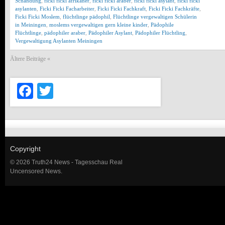
Schändung
,
ficki ficki afrikaner
,
ficki ficki araber
,
ficki ficki asylant
,
ficki ficki
asylanten
,
Ficki Ficki Facharbeiter
,
Ficki Ficki Fachkraft
,
Ficki Ficki Fachkräfte
,
Ficki Ficki Moslem
,
flüchtlinge pädophil
,
Flüchtlinge vergewaltigen Schülerin
in Meiningen
,
moslems vergewaltigen gern kleine kinder
,
Pädophile
Flüchtlinge
,
pädophiler araber
,
Pädophiler Asylant
,
Pädophiler Flüchtling
,
Vergewaltigung Asylanten Meiningen
Ältere Beiträge «
Facebook
Twitter
Copyright
© 2026 Truth24 News - Tagesschau Real
Uncensored News.