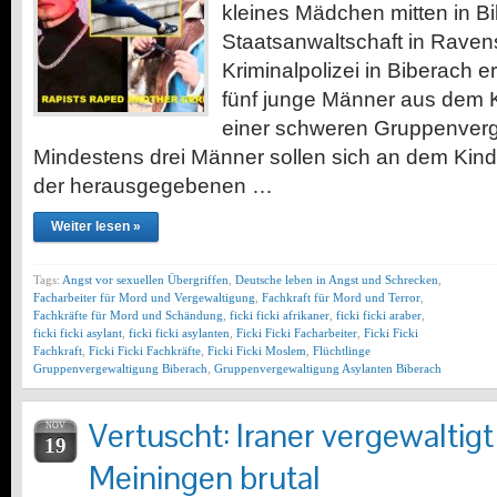
kleines Mädchen mitten in Bi
Staatsanwaltschaft in Raven
Kriminalpolizei in Biberach e
fünf junge Männer aus dem 
einer schweren Gruppenverg
Mindestens drei Männer sollen sich an dem Kin
der herausgegebenen …
Weiter lesen »
Tags:
Angst vor sexuellen Übergriffen
,
Deutsche leben in Angst und Schrecken
,
Facharbeiter für Mord und Vergewaltigung
,
Fachkraft für Mord und Terror
,
Fachkräfte für Mord und Schändung
,
ficki ficki afrikaner
,
ficki ficki araber
,
ficki ficki asylant
,
ficki ficki asylanten
,
Ficki Ficki Facharbeiter
,
Ficki Ficki
Fachkraft
,
Ficki Ficki Fachkräfte
,
Ficki Ficki Moslem
,
Flüchtlinge
Gruppenvergewaltigung Biberach
,
Gruppenvergewaltigung Asylanten Biberach
Vertuscht: Iraner vergewaltig
NOV
19
Meiningen brutal