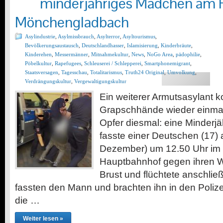
minderjähriges Mädchen am
Mönchengladbach
Asylindustrie
,
Asylmissbrauch
,
Asylterror
,
Asyltourismus
,
Bevölkerungsaustausch
,
Deutschlandhasser
,
Islamisierung
,
Kinderbräute
,
Kinderehen
,
Messermänner
,
Mitnahmekultur
,
News
,
NoGo Area
,
pädophilie
,
Pöbelkultur
,
Rapefugees
,
Schleuserei / Schlepperei
,
Smartphonemigrant
,
Staatsversagen
,
Tagesschau
,
Totalitarismus
,
Truth24 Original
,
Umvolkung
,
Verdrängungskultur
,
Vergewaltigungskultur
Ein weiterer Armutsasylant k
Grapschhände wieder einmal 
Opfer diesmal: eine Minderjä
fasste einer Deutschen (17)
Dezember) um 12.50 Uhr im
Hauptbahnhof gegen ihren W
Brust und flüchtete anschlie
fassten den Mann und brachten ihn in den Pol
die …
Weiter lesen »