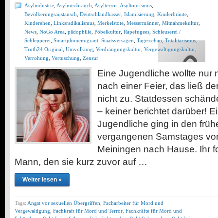
Asylindustrie
,
Asylmissbrauch
,
Asylterror
,
Asyltourismus
,
Bevölkerungsaustausch
,
Deutschlandhasser
,
Islamisierung
,
Kinderbräute
,
Kinderehen
,
Linksradikalismus
,
Merkelstote
,
Messermänner
,
Mitnahmekultur
,
News
,
NoGo Area
,
pädophilie
,
Pöbelkultur
,
Rapefugees
,
Schleuserei /
Schlepperei
,
Smartphonemigrant
,
Staatsversagen
,
Tagesschau
,
Totalitarismus
,
Truth24 Original
,
Umvolkung
,
Verdrängungskultur
,
Vergewaltigungskultur
,
Verrohung
,
Vertuschung
,
Zensur
Eine Jugendliche wollte nur
nach einer Feier, das ließ de
nicht zu. Statdessen schände
– keiner berichtet darüber! E
Jugendliche ging in den fr
vergangenen Samstages von e
Meiningen nach Hause. Ihr fo
Mann, den sie kurz zuvor auf …
Weiter lesen »
Tags:
Angst vor sexuellen Übergriffen
,
Facharbeiter für Mord und
Vergewaltigung
,
Fachkraft für Mord und Terror
,
Fachkräfte für Mord und