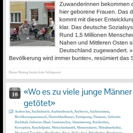
Zuwanderinnen bekommen de
hier geborene Frauen. Das 
kommt mit dieser Entwicklung
klar. Das deutsche Sozialsy
Rund 1,5 Millionen Mensche
Nahen und Mittleren Osten s
Deutschland zugewandert. »
Bevölkerung wird immer bunter«, resümiert das Sp
Dieser Beitrag besitzt kein Schlagwort
«Wo es zu viele junge Männer 
DEZ
10
getötet»
Araberclan
,
Asylindustrie
,
Asylmissbrauch
,
Asylterror
,
Asyltourismus
,
Bevölkerungsaustausch
,
Deutschlandhasser
,
Enteignung
,
Finanzen
,
Geburten
Dschihad
,
Geburten Jihad
,
Gutmenschen
,
Islamisierung
,
Kinderehen
,
Korruption
,
Kuscheljustiz
,
Menschenhandel
,
Messermänner
,
Mitnahmekultur
,
Mord und Totschlag
,
Mordkultur
,
News
,
NoGo Area
,
Pöbelkultur
,
Rapefugees
,