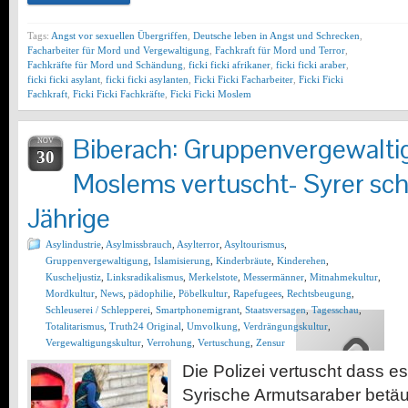
Tags:
Angst vor sexuellen Übergriffen
,
Deutsche leben in Angst und Schrecken
,
Facharbeiter für Mord und Vergewaltigung
,
Fachkraft für Mord und Terror
,
Fachkräfte für Mord und Schändung
,
ficki ficki afrikaner
,
ficki ficki araber
,
ficki ficki asylant
,
ficki ficki asylanten
,
Ficki Ficki Facharbeiter
,
Ficki Ficki
Fachkraft
,
Ficki Ficki Fachkräfte
,
Ficki Ficki Moslem
Biberach: Gruppenvergewalti
NOV
30
Moslems vertuscht- Syrer sc
Jährige
Asylindustrie
,
Asylmissbrauch
,
Asylterror
,
Asyltourismus
,
Gruppenvergewaltigung
,
Islamisierung
,
Kinderbräute
,
Kinderehen
,
Kuscheljustiz
,
Linksradikalismus
,
Merkelstote
,
Messermänner
,
Mitnahmekultur
,
Mordkultur
,
News
,
pädophilie
,
Pöbelkultur
,
Rapefugees
,
Rechtsbeugung
,
Schleuserei / Schlepperei
,
Smartphonemigrant
,
Staatsversagen
,
Tagesschau
,
Totalitarismus
,
Truth24 Original
,
Umvolkung
,
Verdrängungskultur
,
Vergewaltigungskultur
,
Verrohung
,
Vertuschung
,
Zensur
Die Polizei vertuscht dass 
Syrische Armutsaraber betä