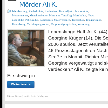
Mörder Ali K.
Islamisierung
,
Kinderbräute
,
Kinderehen
,
Kuscheljustiz
,
Merkelstote
,
Messermänner
,
Mitnahmekultur
,
Mord und Totschlag
,
Mordkultur
,
News
,
pädophilie
,
Pöbelkultur
,
Rapefugees
,
Staatsversagen
,
Tagesschau
,
Totalitarismus
,
Umvolkung
,
Verdrängungskultur
,
Vergewaltigungskultur
,
Verrohung
Lebenslange Haft: Ali K. (44)
Georgine Krüger (14). Die S
2006 spurlos. Jetzt verurteil
46 Prozesstagen ihren Nach
Straße in Moabit. Richter Mic
Georgine vergewaltigt und si
verdecken.“ Ali K. zeigte ke
Er schwieg in …
Weiter lesen »
Dieser Beitrag besitzt kein Schlagwort