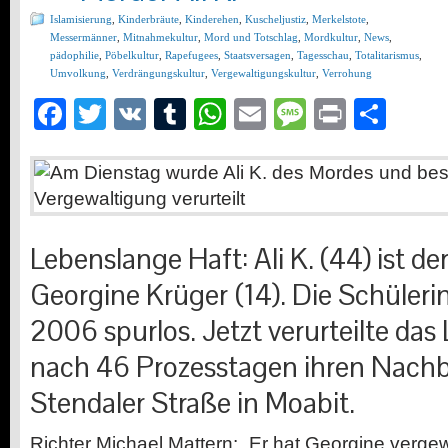
Islamisierung
,
Kinderbräute
,
Kinderehen
,
Kuscheljustiz
,
Merkelstote
,
Messermänner
,
Mitnahmekultur
,
Mord und Totschlag
,
Mordkultur
,
News
,
pädophilie
,
Pöbelkultur
,
Rapefugees
,
Staatsversagen
,
Tagesschau
,
Totalitarismus
,
Umvolkung
,
Verdrängungskultur
,
Vergewaltigungskultur
,
Verrohung
Facebook
Twitter
VK
Tumblr
WhatsApp
Email
Message
Print
Teil
Lebenslange Haft: Ali K. (44) ist d
Georgine Krüger (14). Die Schüler
2006 spurlos. Jetzt verurteilte das
nach 46 Prozesstagen ihren Nachb
Stendaler Straße in Moabit.
Richter Michael Mattern: „Er hat Georgine vergewa