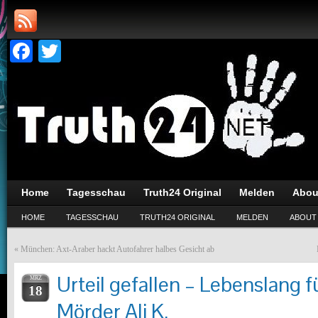
Facebook
Twitter
Home
Tagesschau
Truth24 Original
Melden
Abou
HOME
TAGESSCHAU
TRUTH24 ORIGINAL
MELDEN
ABOUT
«
München: Axt-Araber hackt Autofahrer halbes Gesicht ab
Urteil gefallen – Lebenslang 
MRZ
18
Mörder Ali K.