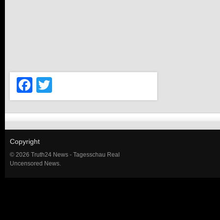
Facebook
Twitter
Copyright
© 2026 Truth24 News - Tagesschau Real
Uncensored News.