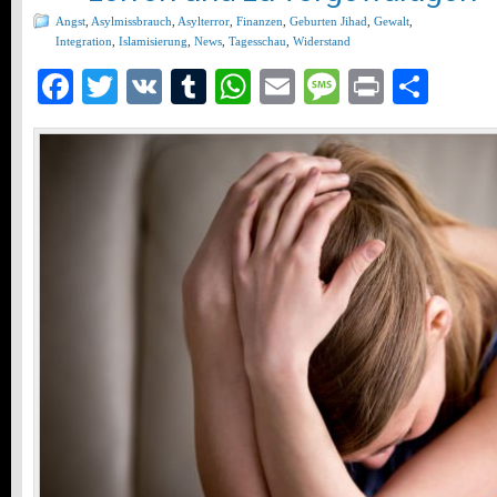
Angst
,
Asylmissbrauch
,
Asylterror
,
Finanzen
,
Geburten Jihad
,
Gewalt
,
Integration
,
Islamisierung
,
News
,
Tagesschau
,
Widerstand
Facebook
Twitter
VK
Tumblr
WhatsApp
Email
Message
Print
Teil