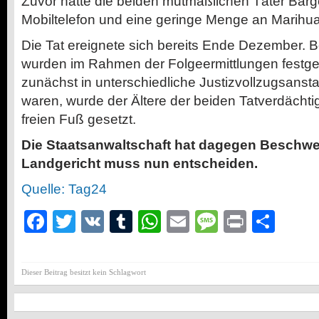
Zuvor hatte die beiden mutmaßlichen Täter Barge
Mobiltelefon und eine geringe Menge an Marihu
Die Tat ereignete sich bereits Ende Dezember. 
wurden im Rahmen der Folgeermittlungen fest
zunächst in unterschiedliche Justizvollzugsansta
waren, wurde der Ältere der beiden Tatverdächti
freien Fuß gesetzt.
Die Staatsanwaltschaft hat dagegen Beschwe
Landgericht muss nun entscheiden.
Quelle: Tag24
Facebook
Twitter
VK
Tumblr
WhatsApp
Email
Message
Print
Teil
Dieser Beitrag besitzt kein Schlagwort