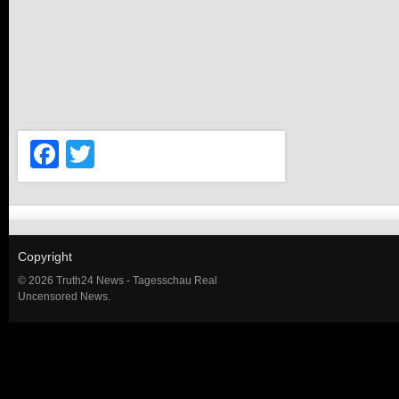
Facebook
Twitter
Copyright
© 2026 Truth24 News - Tagesschau Real
Uncensored News.