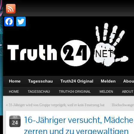
Facebook
Twitter
Home
Tagesschau
Truth24 Original
Melden
Abou
HOME
TAGESSCHAU
TRUTH24 ORIGINAL
MELDEN
ABOUT
«
31-Jähriger wird von Gruppe verprügelt, weil er kein Feuerzeug hat
Hochschwangere
16-Jähriger versucht, Mädche
JAN
24
zerren und zu vergewaltigen