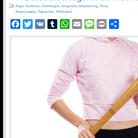
Angst
,
Asylterror
,
Fahndungen
,
Integration
,
Islamisierung
,
News
,
Staatsversagen
,
Tagesschau
,
Widerstand
Facebook
Twitter
VK
Tumblr
WhatsApp
Email
Message
Print
Teil