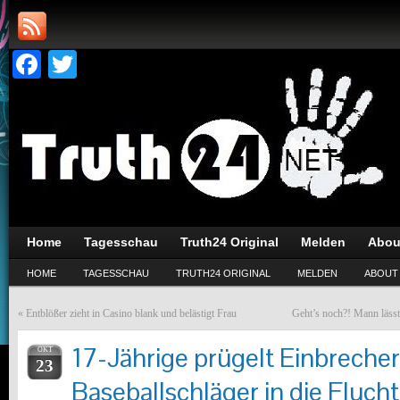
Facebook
Twitter
Home
Tagesschau
Truth24 Original
Melden
Abou
HOME
TAGESSCHAU
TRUTH24 ORIGINAL
MELDEN
ABOUT
«
Entblößer zieht in Casino blank und belästigt Frau
Geht’s noch?! Mann lässt
17-Jährige prügelt Einbrecher
OKT
23
Baseballschläger in die Flucht