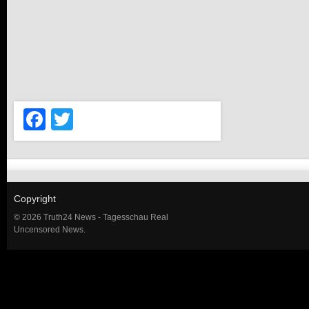
Facebook
Twitter
Copyright
© 2026 Truth24 News - Tagesschau Real
Uncensored News.