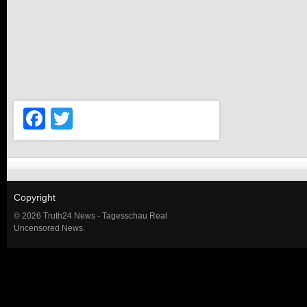
Facebook
Twitter
Copyright
© 2026 Truth24 News - Tagesschau Real
Uncensored News.