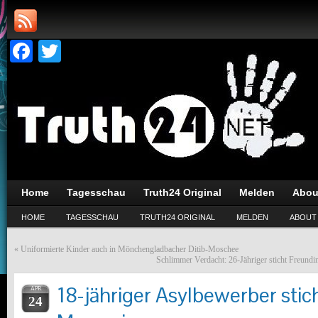
Facebook
Twitter
Home
Tagesschau
Truth24 Original
Melden
Abou
HOME
TAGESSCHAU
TRUTH24 ORIGINAL
MELDEN
ABOUT
«
Uniformierte Kinder auch in Mönchengladbacher Ditib-Moschee
Schlimmer Verdacht: 26-Jähriger sticht Freundin
18-jähriger Asylbewerber stich
APR
24