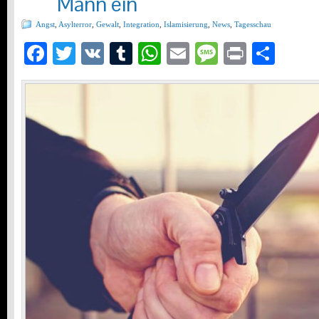
Mann ein
Angst
,
Asylterror
,
Gewalt
,
Integration
,
Islamisierung
,
News
,
Tagesschau
Facebook
Twitter
VK
Tumblr
WhatsApp
Email
Message
Print
Teil