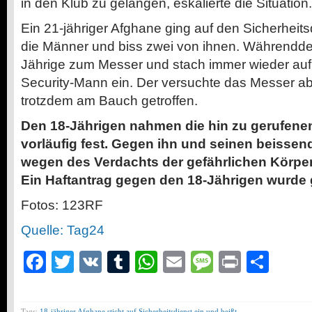
in den Klub zu gelangen, eskalierte die Situation.
Ein 21-jähriger Afghane ging auf den Sicherheits
die Männer und biss zwei von ihnen. Währenddes
Jährige zum Messer und stach immer wieder auf
Security-Mann ein. Der versuchte das Messer a
trotzdem am Bauch getroffen.
Den 18-Jährigen nahmen die hin zu gerufene
vorläufig fest. Gegen ihn und seinen beissen
wegen des Verdachts der gefährlichen Körperv
Ein Haftantrag gegen den 18-Jährigen wurde g
Fotos: 123RF
Quelle: Tag24
Facebook
Twitter
VK
Tumblr
WhatsApp
Email
Message
Print
Teil
Tags:
18-jähriger Afghane sticht auf Sicherheitsdienst ein und beißt
,