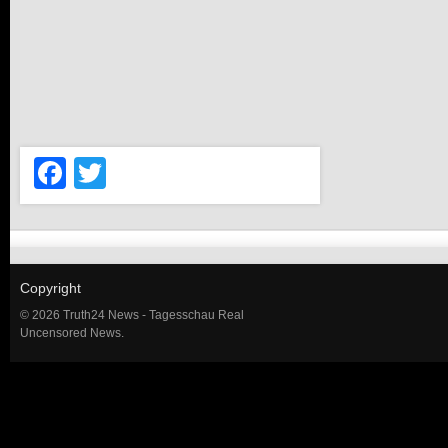
Facebook
Twitter
Copyright
© 2026 Truth24 News - Tagesschau Real
Uncensored News.