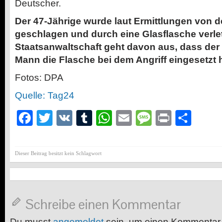
Deutscher.
Der 47-Jährige wurde laut Ermittlungen von d
geschlagen und durch eine Glasflasche verlet
Staatsanwaltschaft geht davon aus, dass der 
Mann die Flasche bei dem Angriff eingesetzt h
Fotos: DPA
Quelle: Tag24
Facebook
Twitter
VK
Tumblr
WhatsApp
Email
Message
Print
Teil
Dieser Beitrag besitzt kein Schlagwort
Schreibe einen Kommentar
Du musst
angemeldet
sein, um einen Kommentar