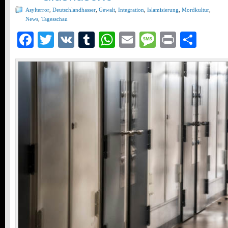
Asylterror
,
Deutschlandhasser
,
Gewalt
,
Integration
,
Islamisierung
,
Mordkultur
,
News
,
Tagesschau
Facebook
Twitter
VK
Tumblr
WhatsApp
Email
Message
Print
Teil