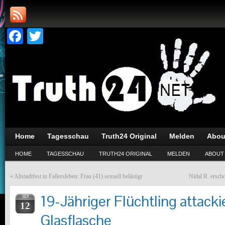
Facebook
Twitter
Home
Tagesschau
Truth24 Original
Melden
Abou
HOME
TAGESSCHAU
TRUTH24 ORIGINAL
MELDEN
ABOUT
«
Altstadtfest in Fallersleben: Frau (41) sexuell belästigt
Nidal R. ersch
19-Jähriger Flüchtling attack
SEP
12
Glasflasche