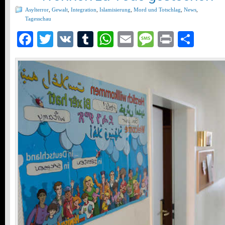
Asylterror
,
Gewalt
,
Integration
,
Islamisierung
,
Mord und Totschlag
,
News
,
Tagesschau
Facebook
Twitter
VK
Tumblr
WhatsApp
Email
Message
Print
Teil