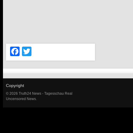
Facebook
Twitter
Copyright
© 2026 Truth24 News - Tagesschau Real
Uncensored News.