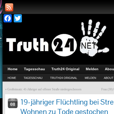
Facebook
Twitter
Home
Tagesschau
Truth24 Original
Melden
Abou
HOME
TAGESSCHAU
TRUTH24 ORIGINAL
MELDEN
ABOUT
«
Großeinsatz: 41-Jähriger auf offener Straße niedergeschossen
Frau (30) 
19-jähriger Flüchtling bei Str
DEZ
08
Wohnen zu Tode gestochen