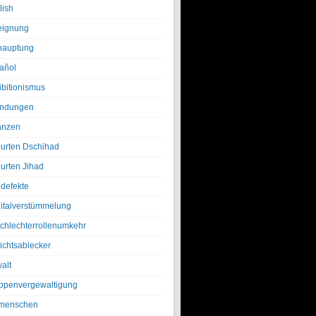
lish
eignung
hauptung
añol
ibitionismus
ndungen
anzen
urten Dschihad
urten Jihad
defekte
italverstümmelung
chlechterrollenumkehr
ichtsablecker
alt
ppenvergewaltigung
menschen