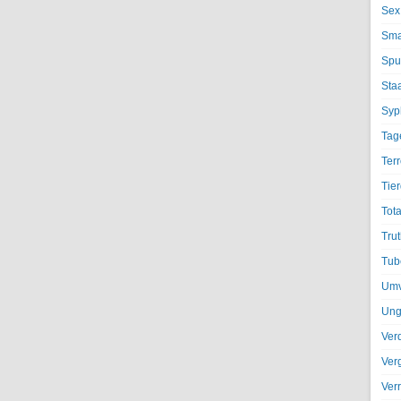
Sex
Sma
Spu
Sta
Syph
Tag
Terr
Tier
Tota
Trut
Tub
Umv
Ung
Ver
Ver
Ver