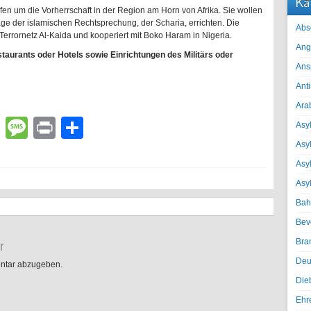
Ka
fen um die Vorherrschaft in der Region am Horn von Afrika. Sie wollen
ge der islamischen Rechtsprechung, der Scharia, errichten. Die
Abs
errornetz Al-Kaida und kooperiert mit Boko Haram in Nigeria.
Ang
taurants oder Hotels sowie Einrichtungen des Militärs oder
Ans
Ant
Ara
lr
atsApp
Email
Message
Print
Teilen
Asyl
Asy
Asyl
Asy
Bah
Bev
r
Bra
Deu
ntar abzugeben.
Die
Ehr