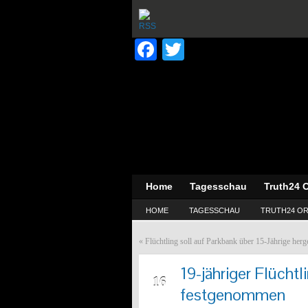
Facebook
Twitter
Home
Tagesschau
Truth24 O
HOME
TAGESSCHAU
TRUTH24 OR
«
Flüchtling soll auf Parkbank über 15-Jährige herge
19-jähriger Flüchtl
NOV
16
festgenommen