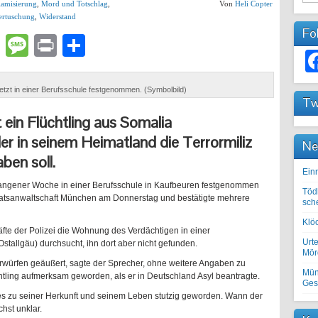
lamisierung
,
Mord und Totschlag
,
Von
Heli Copter
ertuschung
,
Widerstand
Fo
lr
atsApp
Email
Message
Print
Teilen
jetzt in einer Berufsschule festgenommen. (Symbolbild)
Tw
t ein Flüchtling aus Somalia
 in seinem Heimatland die Terrormiliz
Ne
ben soll.
Einr
gangener Woche in einer Berufsschule in Kaufbeuren festgenommen
Töd
aatsanwaltschaft München am Donnerstag und bestätigte mehrere
sch
Klöc
fte der Polizei die Wohnung des Verdächtigen in einer
Urte
Ostallgäu) durchsucht, ihn dort aber nicht gefunden.
Mörd
orwürfen geäußert, sagte der Sprecher, ohne weitere Angaben zu
Mün
ling aufmerksam geworden, als er in Deutschland Asyl beantragte.
Ges
es zu seiner Herkunft und seinem Leben stutzig geworden. Wann der
hst unklar.