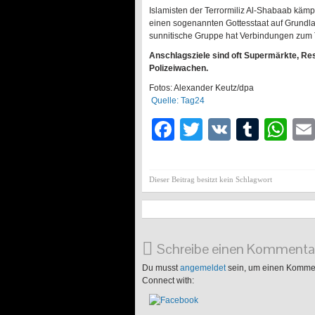
Islamisten der Terrormiliz Al-Shabaab kämp
einen sogenannten Gottesstaat auf Grundla
sunnitische Gruppe hat Verbindungen zum T
Anschlagsziele sind oft Supermärkte, Res
Polizeiwachen.
Fotos: Alexander Keutz/dpa
Quelle: Tag24
Facebook
Twitter
VK
Tumb
Wh
Dieser Beitrag besitzt kein Schlagwort
Schreibe einen Kommenta
Du musst
angemeldet
sein, um einen Komme
Connect with: