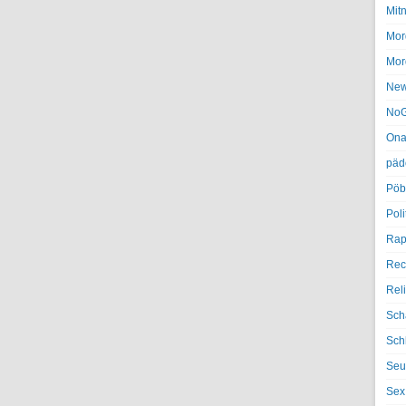
Mit
Mor
Mor
Ne
NoG
Ona
päd
Pöb
Poli
Rap
Rec
Rel
Sch
Sch
Seu
Sex