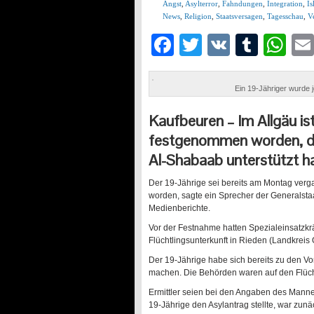
Angst
,
Asylterror
,
Fahndungen
,
Integration
,
Is
News
,
Religion
,
Staatsversagen
,
Tagesschau
,
V
Facebook
Twitter
VK
Tumb
Wh
Ein 19-Jähriger wurde 
Kaufbeuren –
Im Allgäu is
festgenommen worden, der
Al-Shabaab unterstützt ha
Der 19-Jährige sei bereits am Montag ver
worden, sagte ein Sprecher der Generalst
Medienberichte.
Vor der Festnahme hatten Spezialeinsatzkrä
Flüchtlingsunterkunft in Rieden (Landkreis 
Der 19-Jährige habe sich bereits zu den V
machen. Die Behörden waren auf den Flücht
Ermittler seien bei den Angaben des Mann
19-Jährige den Asylantrag stellte, war zunäc