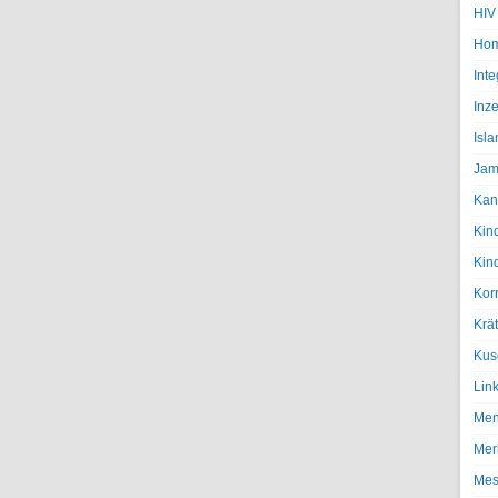
HIV
Hom
Inte
Inze
Isl
Jam
Kan
Kin
Kin
Kor
Krä
Kus
Lin
Men
Mer
Mes