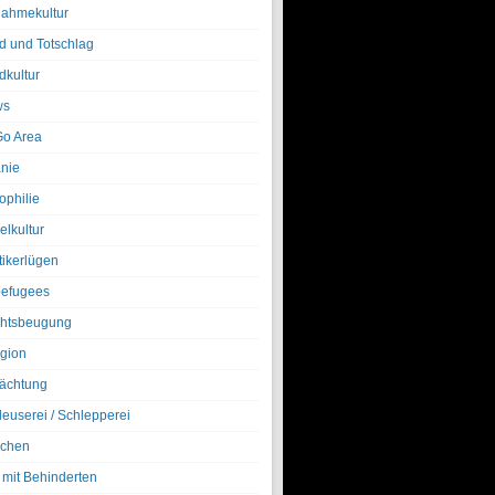
nahmekultur
d und Totschlag
dkultur
ws
o Area
nie
ophilie
elkultur
tikerlügen
efugees
htsbeugung
igion
ächtung
leuserei / Schlepperei
chen
 mit Behinderten