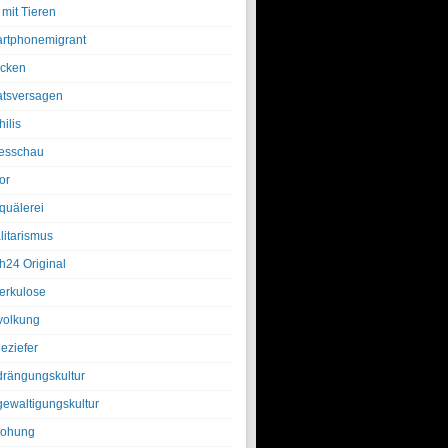
 mit Tieren
rtphonemigrant
cken
atsversagen
ilis
esschau
or
quälerei
litarismus
h24 Original
erkulose
olkung
eziefer
drängungskultur
gewaltigungskultur
rohung