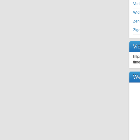
Ver
Wid
Zen
Zig
Vi
htt
tim
We