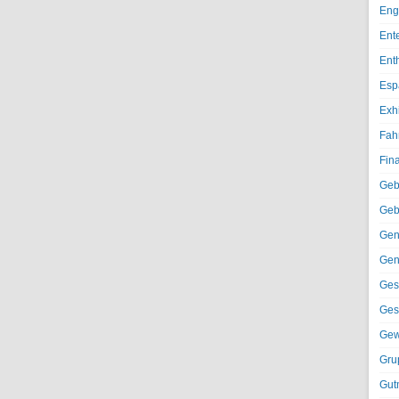
Eng
Ent
Ent
Esp
Exh
Fah
Fin
Geb
Geb
Gen
Gen
Ges
Ges
Gew
Gru
Gut