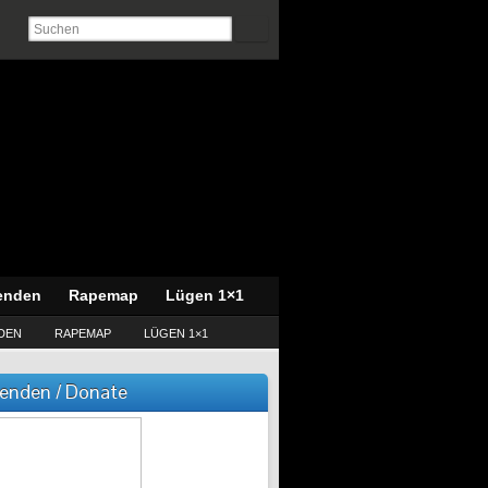
enden
Rapemap
Lügen 1×1
DEN
RAPEMAP
LÜGEN 1×1
enden / Donate