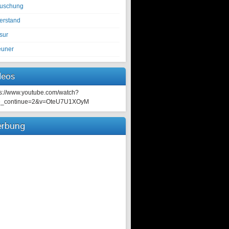
tuschung
erstand
sur
euner
deos
ps://www.youtube.com/watch?
e_continue=2&v=OteU7U1XOyM
rbung