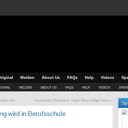
riginal
Melden
About Us
FAQs
Help
Videos
Sp
IGINAL
MELDEN
ABOUT US
FAQS
HELP
VIDEOS
SPEN
fallen sein
Gescheiterter Flirtversuch: Junger Mann schlägt Teenies
»
Sp
ing wird in Berufsschule