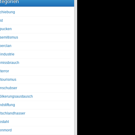
tegorien
chiebung
st
pucken
isemitismus
berclan
industrie
lmissbrauch
terror
ltourismus
nschubser
ölkerungsaustausch
ndstiftung
tschlandhasser
bstahl
enmord