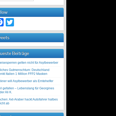
llow
Facebook
Twitter
eets
ueste Beiträge
eisesperren gelten nicht für Asylbewerber
liches Gutmenschtum: Deutschland
enkt Italien 1 Million FFP2 Masken
kner will Asylbewerber als Erntehelfer
il gefallen – Lebenslang für Georgines
er Ali K.
chen: Axt-Araber hackt Autofahrer halbes
icht ab