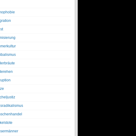
ophobie
gration
st
amisierung
merkultur
ibalismus
derbräute
derehen
ruption
tze
cheljustiz
ksradikalismus
schenhandel
kelstote
sermänner