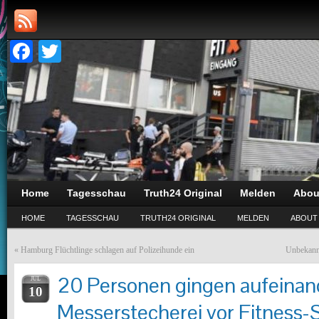
Facebook
Twitter
Home
Tagesschau
Truth24 Original
Melden
Abou
HOME
TAGESSCHAU
TRUTH24 ORIGINAL
MELDEN
ABOUT
«
Hamburg Flüchtlinge schlagen auf Polizeihunde ein
Unbekannt
20 Personen gingen aufeinand
JUL
10
Messerstecherei vor Fitness-S