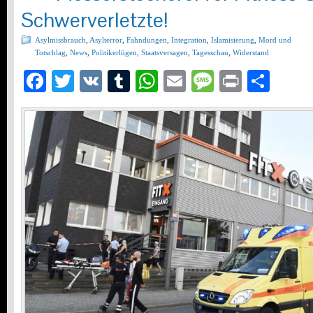
Schwerverletzte!
Asylmissbrauch
,
Asylterror
,
Fahndungen
,
Integration
,
Islamisierung
,
Mord und
Totschlag
,
News
,
Politikerlügen
,
Staatsversagen
,
Tagesschau
,
Widerstand
Facebook
Twitter
VK
Tumblr
WhatsApp
Email
Message
Print
Teil