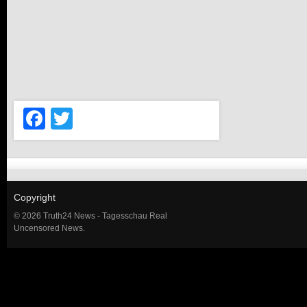
Facebook
Twitter
Copyright
© 2026 Truth24 News - Tagesschau Real
Uncensored News.