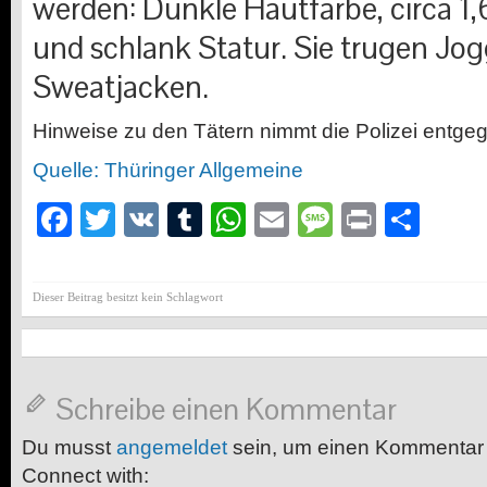
werden: Dunkle Hautfarbe, circa 1
und schlank Statur. Sie trugen Jo
Sweatjacken.
Hinweise zu den Tätern nimmt die Polizei entge
Quelle: Thüringer Allgemeine
Facebook
Twitter
VK
Tumblr
WhatsApp
Email
Message
Print
Teil
Dieser Beitrag besitzt kein Schlagwort
Schreibe einen Kommentar
Du musst
angemeldet
sein, um einen Kommentar
Connect with: