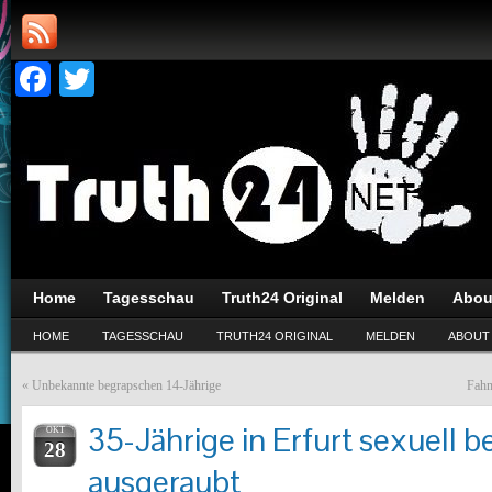
Facebook
Twitter
Home
Tagesschau
Truth24 Original
Melden
Abou
HOME
TAGESSCHAU
TRUTH24 ORIGINAL
MELDEN
ABOUT
«
Unbekannte begrapschen 14-Jährige
Fahn
35-Jährige in Erfurt sexuell 
OKT
28
ausgeraubt