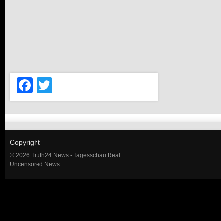
Facebook
Twitter
Copyright
© 2026 Truth24 News - Tagesschau Real
Uncensored News.