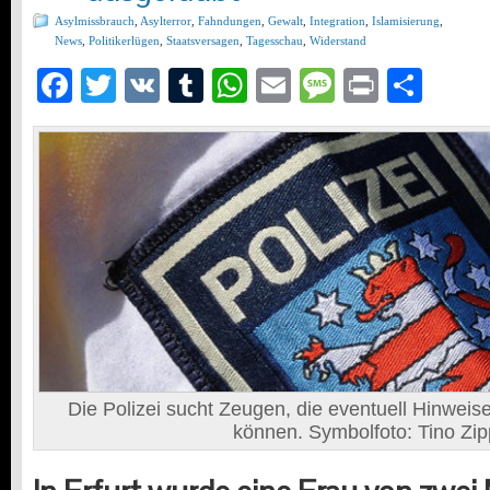
Asylmissbrauch
,
Asylterror
,
Fahndungen
,
Gewalt
,
Integration
,
Islamisierung
,
News
,
Politikerlügen
,
Staatsversagen
,
Tagesschau
,
Widerstand
Facebook
Twitter
VK
Tumblr
WhatsApp
Email
Message
Print
Teil
Die Polizei sucht Zeugen, die eventuell Hinweis
können. Symbolfoto: Tino Zip