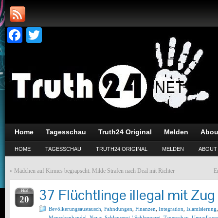
Facebook
Twitter
Home
Tagesschau
Truth24 Original
Melden
Abou
HOME
TAGESSCHAU
TRUTH24 ORIGINAL
MELDEN
ABOUT
«
Mädchen auf Kirmes begrapscht: Milde Strafen nach Deal mit Richter
E
37 Flüchtlinge illegal mit Zug
FEB
20
Bevölkerungsaustausch
,
Fahndungen
,
Finanzen
,
Integration
,
Islamisierung
,
Menschenhandel
,
News
,
Schleuserei / Schlepperei
,
Tagesschau
,
Umvolkun