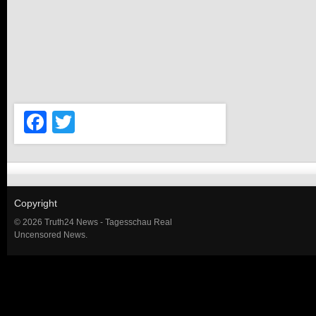
Facebook
Twitter
Copyright
© 2026 Truth24 News - Tagesschau Real
Uncensored News.