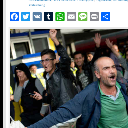
Vertuschung
Facebook
Twitter
VK
Tumblr
WhatsApp
Email
Message
Print
Teil