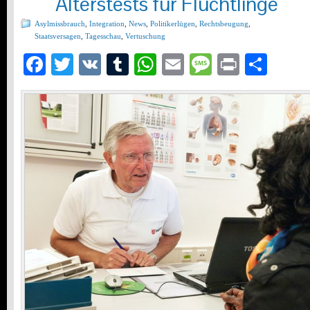
Alterstests für Flüchtlinge
Asylmissbrauch
,
Integration
,
News
,
Politikerlügen
,
Rechtsbeugung
,
Staatsversagen
,
Tagesschau
,
Vertuschung
Facebook
Twitter
VK
Tumblr
WhatsApp
Email
Message
Print
Teil