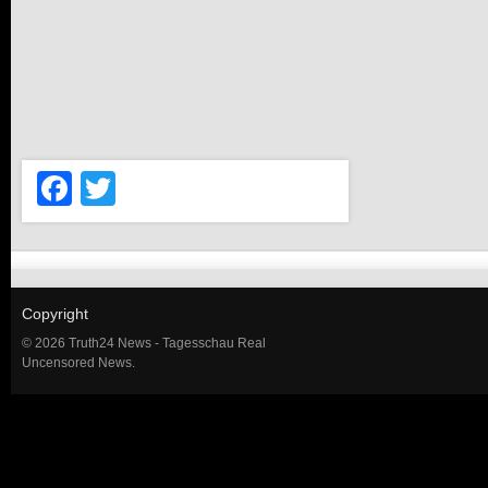
Facebook
Twitter
Copyright
© 2026 Truth24 News - Tagesschau Real
Uncensored News.