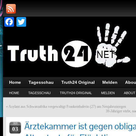
Facebook
Twitter
Home
Tagesschau
Truth24 Original
Melden
Abou
HOME
TAGESSCHAU
TRUTH24 ORIGINAL
MELDEN
ABOUT
«
Asylant aus Schwarzafrika vergewaltigt Frankenthalerin (27) am Neujahrsmorgen
39-Jähriger stirbt, n
Ärztekammer ist gegen obliga
JAN
03