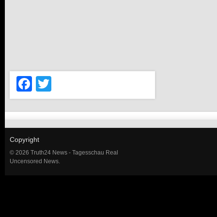
Facebook
Twitter
Copyright
© 2026 Truth24 News - Tagesschau Real
Uncensored News.