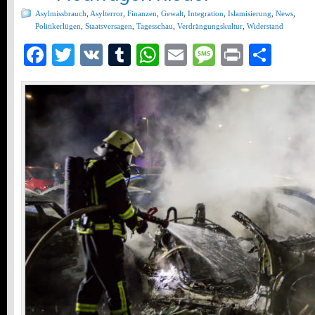
Asylmissbrauch
,
Asylterror
,
Finanzen
,
Gewalt
,
Integration
,
Islamisierung
,
News
,
Politikerlügen
,
Staatsversagen
,
Tagesschau
,
Verdrängungskultur
,
Widerstand
Facebook
Twitter
VK
Tumblr
WhatsApp
Email
Message
Print
Teil