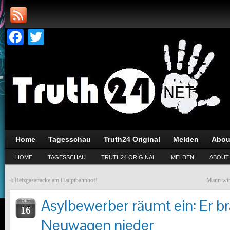
Facebook
Twitter
Home
Tagesschau
Truth24 Original
Melden
Abou
HOME
TAGESSCHAU
TRUTH24 ORIGINAL
MELDEN
ABOUT
«
Reizgasattacke am Hauptbahnhof!
Mann wir
Asylbewerber räumt ein: Er br
OKT
16
Neuwagen nieder