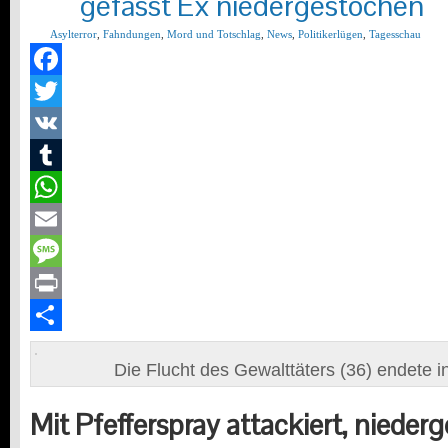
gefasst Ex niedergestochen
Asylterror
,
Fahndungen
,
Mord und Totschlag
,
News
,
Politikerlügen
,
Tagesschau
Facebook
Twitter
VK
Tumblr
WhatsApp
Email
Message
Print
Teilen
Die Flucht des Gewalttäters (36) endete i
Mit Pfefferspray attackiert, niede