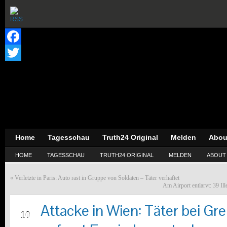
Facebook
Twitter
Home
Tagesschau
Truth24 Original
Melden
Abou
HOME
TAGESSCHAU
TRUTH24 ORIGINAL
MELDEN
ABOUT
«
Verletzte in Paris: Auto rast in Gruppe von Soldaten – Täter verhaftet
Am Airport entlarvt: 39 Il
Attacke in Wien: Täter bei Gr
AUG
10