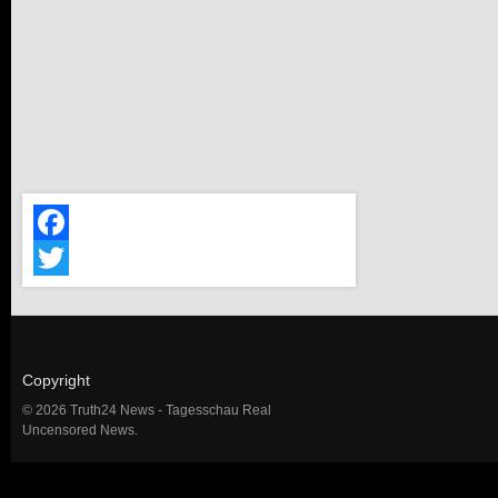
Facebook
Twitter
Copyright
© 2026 Truth24 News - Tagesschau Real
Uncensored News.