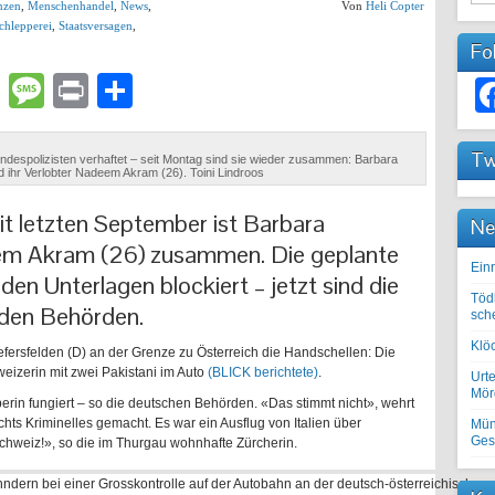
nzen
,
Menschenhandel
,
News
,
Von
Heli Copter
Schlepperei
,
Staatsversagen
,
Fo
lr
atsApp
Email
Message
Print
Teilen
Tw
despolizisten verhaftet – seit Montag sind sie wieder zusammen: Barbara
 ihr Verlobter Nadeem Akram (26). Toini Lindroos
it letzten September ist Barbara
Ne
em Akram (26) zusammen. Die geplante
Einr
en Unterlagen blockiert – jetzt sind die
Töd
 den Behörden.
sch
Klöc
efersfelden (D) an der Grenze zu Österreich die Handschellen: Die
eizerin mit zwei Pakistani im Auto
(BLICK berichtete)
.
Urte
Mörd
rin fungiert – so die deutschen Behörden. «Das stimmt nicht», wehrt
hts Kriminelles gemacht. Es war ein Ausflug von Italien über
Mün
Ges
chweiz!», so die im Thurgau wohnhafte Zürcherin.