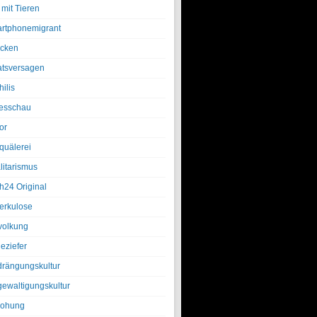
 mit Tieren
rtphonemigrant
cken
atsversagen
ilis
esschau
or
quälerei
litarismus
h24 Original
erkulose
olkung
eziefer
drängungskultur
gewaltigungskultur
rohung