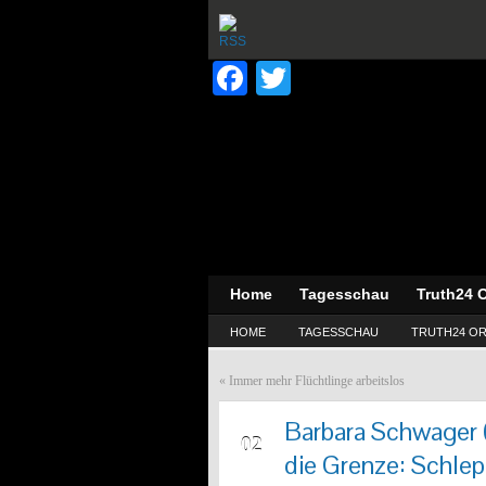
Facebook
Twitter
Home
Tagesschau
Truth24 O
HOME
TAGESSCHAU
TRUTH24 OR
«
Immer mehr Flüchtlinge arbeitslos
Barbara Schwager 
JUN
02
die Grenze: Schlep