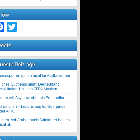
llow
Facebook
Twitter
eets
ueste Beiträge
eisesperren gelten nicht für Asylbewerber
liches Gutmenschtum: Deutschland
enkt Italien 1 Million FFP2 Masken
kner will Asylbewerber als Erntehelfer
il gefallen – Lebenslang für Georgines
er Ali K.
chen: Axt-Araber hackt Autofahrer halbes
icht ab