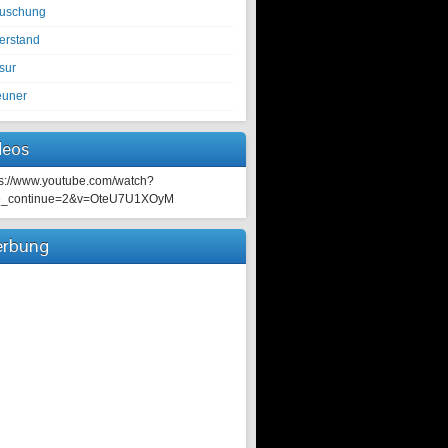
tuschung
erstand
sur
euner
deos
ps://www.youtube.com/watch?
e_continue=2&v=OteU7U1XOyM
rbung