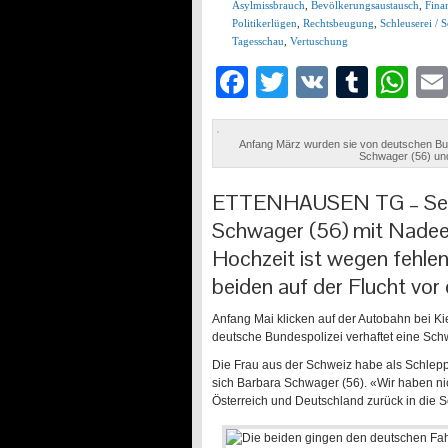
Asylmissbrauch
,
Bevölkerungsaustausch
,
Fina
Politikerlügen
,
Rechtsbeugung
,
Schleuserei / 
Tagesschau
,
Vertuschung
Facebook
Twitter
VK
Tumb
Wh
Anfang März wurden sie von deutschen Bun
Schwager (56) und
ETTENHAUSEN TG –
Se
Schwager (56) mit Nade
Hochzeit ist wegen fehlend
beiden auf der Flucht vor
Anfang Mai klicken auf der Autobahn bei Ki
deutsche Bundespolizei verhaftet eine Schw
Die Frau aus der Schweiz habe als Schleppe
sich Barbara Schwager (56). «Wir haben nic
Österreich und Deutschland zurück in die S