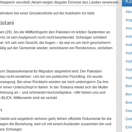
Ka
Abs
hndern bei einer Grosskontrolle auf der Autobahn ins Netz
Ang
istani
Ans
m (26). Als die Mittfünfzigerin den Pakistani im letzten September an
Ant
t, ist sein Asylgesuch noch nicht beantwortet. Schwager schildert:
rbei. Ich sah sein Gesicht, die Augen – da war es um mich geschehen!»
Ara
fällig auf der Gemeinde wieder, vereinbaren ein Rendezvous, verlieben
Asyl
Asy
Asyl
m Staatssekretariat für Migration abgelehnt wird. Der Pakistani
s nicht verstehen: «Ich bin ein politischer Flüchtling. Ich wurde
Asy
bewegung. Bei einer Rückkehr würden sie mich umbringen!» Da ihm
Bah
 einen Unterschlupf in Italien. In der Toskana mietet sich die Mutter
Wohnung an – und schmiedet Hochzeitspläne. «Wir lieben uns und
Bev
LICK. Mittlerweile sind sie verlobt.
Bra
n
Deu
ibt und angeblich verloren geht, fehlen offizielle Dokumente für die
Die
gegen die Beziehung, weil ich mit einem Ausländer zusammen bin und
Ehr
bara Schwager.