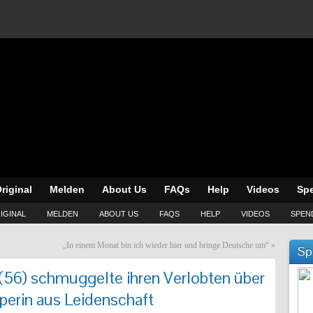
riginal
Melden
About Us
FAQs
Help
Videos
Sp
IGINAL
MELDEN
ABOUT US
FAQS
HELP
VIDEOS
SPEN
„In einem Monat bin ich wieder hier und bringe Deutsche um“
»
Sp
(56) schmuggelte ihren Verlobten über
perin aus Leidenschaft