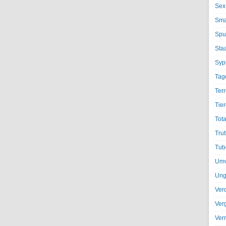
Sex
Sma
Spu
Sta
Syph
Tag
Terr
Tier
Tota
Trut
Tub
Umv
Ung
Ver
Ver
Ver