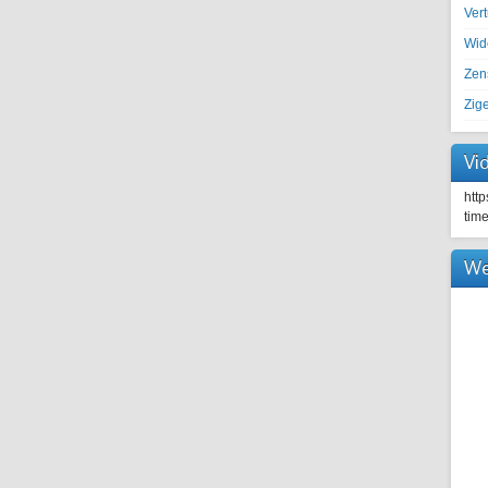
Ver
Wid
Zen
Zig
Vi
htt
tim
We