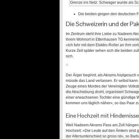
Die beiden gingen den deutschen Fa
Die Schweizerin und der Pak
Im Zentrum steht ihre Liebe zu Nadeem Akra
ihrem Wohnort in Ettenhausen TG kennenlern
«Ich fuhr mit dem Elektro-Roller an ihm vo
Kurze Zeit später sehen sich die beiden zu
sich.
Der Ärger beginnt, als Akrams Asylgesuch vo
müsste das Land verlassen. Er selbst kann da
Zeuge eines Mordes der Vereinigten Volks
die Abschiebung droht, organisiert Schwager
einer erwachsenen Tochter eine günstige 
kommen uns täglich näher», so das Paar zu B
Eine Hochzeit mit Hindernisse
Weil Nadeem Akrams Pass am Zoll hängen ble
Hochzeit: «Die Leute auf den Ämtern sind 
der Altersunterschied so gross ist», so Bar