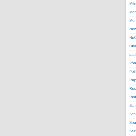
Mit
Mor
Mor
Ne
NoG
Ona
päd
Pöb
Poli
Rap
Rec
Rel
Sch
Sch
Seu
Sex