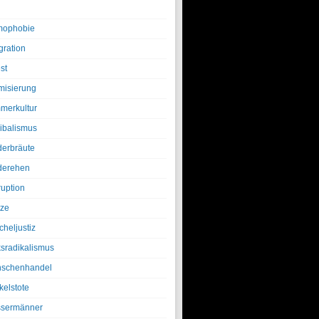
ophobie
gration
st
amisierung
merkultur
ibalismus
derbräute
derehen
ruption
tze
cheljustiz
ksradikalismus
schenhandel
kelstote
sermänner