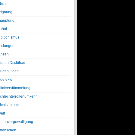
lish
eignung
hauptung
añol
ibitionismus
ndungen
anzen
urten Dschihad
urten Jihad
defekte
italverstümmelung
chlechterrollenumkehr
ichtsablecker
alt
ppenvergewaltigung
menschen