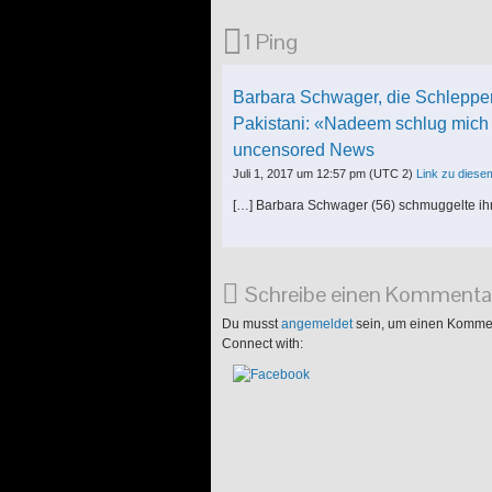
1 Ping
Barbara Schwager, die Schlepperin
Pakistani: «Nadeem schlug mich 
uncensored News
Juli 1, 2017 um 12:57 pm
(UTC 2)
Link zu dies
[…] Barbara Schwager (56) schmuggelte ihr
Schreibe einen Kommenta
Du musst
angemeldet
sein, um einen Komme
Connect with: