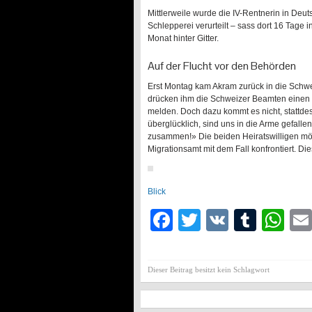
Mittlerweile wurde die IV-Rentnerin in De
Schlepperei verurteilt – sass dort 16 Tage 
Monat hinter Gitter.
Auf der Flucht vor den Behörden
Erst Montag kam Akram zurück in die Schwei
drücken ihm die Schweizer Beamten einen Ze
melden. Doch dazu kommt es nicht, stattde
überglücklich, sind uns in die Arme gefalle
zusammen!» Die beiden Heiratswilligen mö
Migrationsamt mit dem Fall konfrontiert. Die
Blick
Facebook
Twitter
VK
Tumb
Wh
Dieser Beitrag besitzt kein Schlagwort