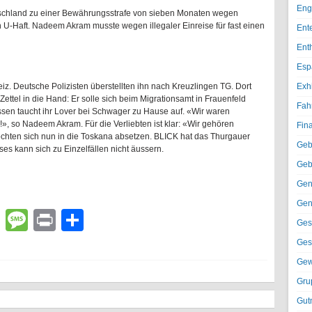
Eng
utschland zu einer Bewährungsstrafe von sieben Monaten wegen
in U-Haft. Nadeem Akram musste wegen illegaler Einreise für fast einen
Ent
Ent
Esp
z. Deutsche Polizisten überstellten ihn nach Kreuzlingen TG. Dort
Exh
ttel in die Hand: Er solle sich beim Migrationsamt in Frauenfeld
Fah
ssen taucht ihr Lover bei Schwager zu Hause auf. «Wir waren
n!», so Nadeem Akram. Für die Verliebten ist klar: «Wir gehören
Fin
chten sich nun in die Toskana absetzen. BLICK hat das Thurgauer
Geb
ses kann sich zu Einzelfällen nicht äussern.
Geb
Gen
Gen
lr
atsApp
Email
Message
Print
Teilen
Ges
Ges
Gew
Gru
Gut