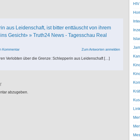
HIV
Hom
Inte
 aus Leidenschaft, ist bitter enttäuscht von ihrem
Inze
ins Gesicht» » Truth24 News - Tagesschau Real
Isl
Jam
em Kommentar
Zum Antworten anmelden
Kan
en Verlobten über die Grenze: Schlepperin aus Leidenschaft […]
Kin
Kin
r
Kor
Krä
ntar abzugeben.
Kus
Lin
Men
Mer
Mes