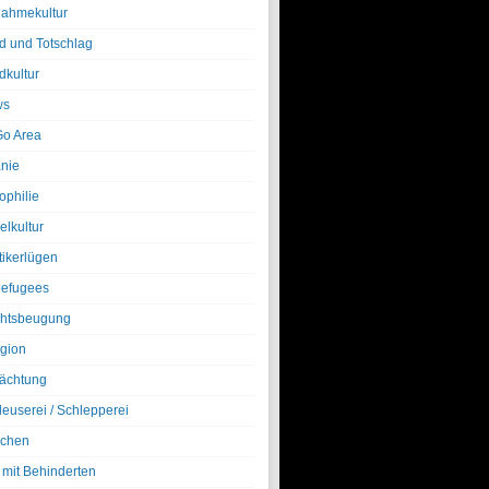
nahmekultur
d und Totschlag
dkultur
ws
o Area
nie
ophilie
elkultur
tikerlügen
efugees
htsbeugung
igion
ächtung
leuserei / Schlepperei
chen
 mit Behinderten