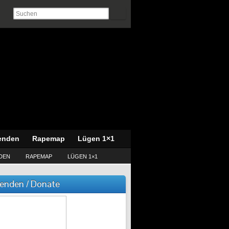
enden
Rapemap
Lügen 1×1
DEN
RAPEMAP
LÜGEN 1×1
enden / Donate