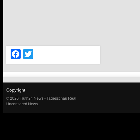
Facebook
Twitter
Copyright
© 2026 Truth24 News - Tagesschau Real
Uncensored News.