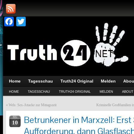
Facebook
Twitter
Home
Tagesschau
Truth24 Original
Melden
Abou
HOME
TAGESSCHAU
TRUTH24 ORIGINAL
MELDEN
ABOUT
«
Wels: Sex-Attacke zur Mittagszeit
Kriminelle Großfamilien i
Betrunkener in Marxzell: Erst
JUL
10
Aufforderung, dann Glasflasc