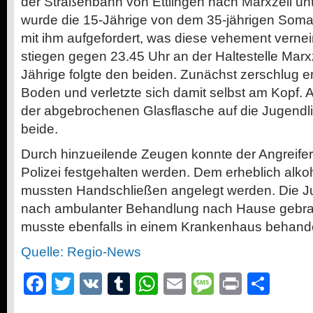
der Straßenbahn von Ettlingen nach Marxzell un
wurde die 15-Jährige von dem 35-jährigen Soma
mit ihm aufgefordert, was diese vehement vernei
stiegen gegen 23.45 Uhr an der Haltestelle Marx
Jährige folgte den beiden. Zunächst zerschlug e
Boden und verletzte sich damit selbst am Kopf. 
der abgebrochenen Glasflasche auf die Jugendli
beide.
Durch hinzueilende Zeugen konnte der Angreifer 
Polizei festgehalten werden. Dem erheblich alko
mussten Handschließen angelegt werden. Die J
nach ambulanter Behandlung nach Hause gebrac
musste ebenfalls in einem Krankenhaus behande
Quelle: Regio-News
Facebook
Twitter
VK
Tumblr
WhatsApp
Email
Message
Print
Teil