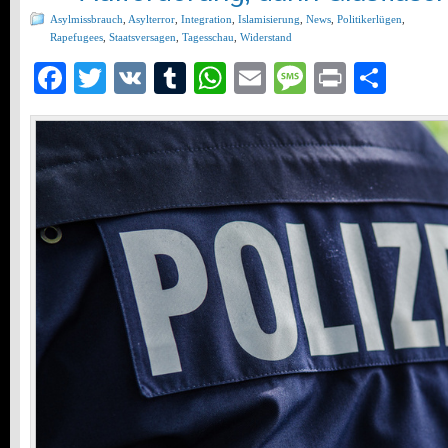
Asylmissbrauch
,
Asylterror
,
Integration
,
Islamisierung
,
News
,
Politikerlügen
,
Rapefugees
,
Staatsversagen
,
Tagesschau
,
Widerstand
Facebook
Twitter
VK
Tumblr
WhatsApp
Email
Message
Print
Teil