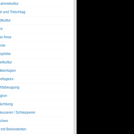
nahmekultur
d und Totschlag
dkultur
ws
o Area
nie
ophilie
elkultur
tikerlügen
efugees
htsbeugung
igion
ächtung
leuserei / Schlepperei
chen
 mit Behinderten