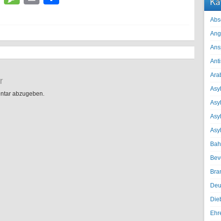
Ka
Abs
Ang
Ans
Ant
Ara
r
Asyl
ntar abzugeben.
Asy
Asyl
Asy
Bah
Bev
Bra
Deu
Die
Ehr