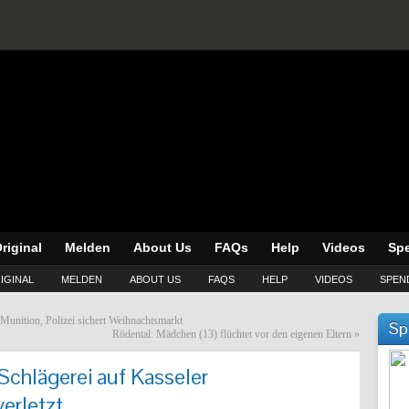
riginal
Melden
About Us
FAQs
Help
Videos
Sp
IGINAL
MELDEN
ABOUT US
FAQS
HELP
VIDEOS
SPEN
 Munition, Polizei sichert Weihnachtsmarkt
Sp
Rödental: Mädchen (13) flüchtet vor den eigenen Eltern
»
Schlägerei auf Kasseler
erletzt