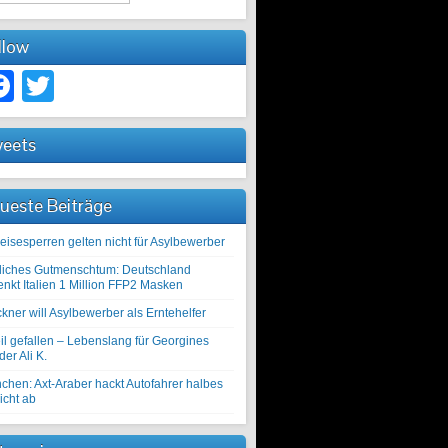
llow
Facebook
Twitter
eets
ueste Beiträge
eisesperren gelten nicht für Asylbewerber
liches Gutmenschtum: Deutschland
enkt Italien 1 Million FFP2 Masken
kner will Asylbewerber als Erntehelfer
il gefallen – Lebenslang für Georgines
er Ali K.
chen: Axt-Araber hackt Autofahrer halbes
icht ab