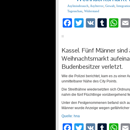
Asylmissbrauch
,
Asylterror
,
Gewalt
,
Integratio
Tagesschau
,
Widerstand
Facebook
Twitter
VK
Tumb
Wh
Kassel. Fünf Männer sin
Weihnachtsmarkt aufeina
Budenbesitzer verletzt.
Wie die Polizei berichtet, kam es zu eine
unmittelbarer Nähe des City Points.
Die Streithähne wiedersetzten sich Ordnungs
nahm die fünf Flüchtlinge vorübergehend fe
Unter den Festgenommenen befand sich auch 
Männer wurde Anzeige wegen gefährlicher K
Quelle: hna
Facebook
Twitter
VK
Tumb
Wh