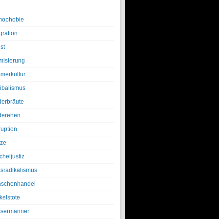
ophobie
gration
st
amisierung
merkultur
ibalismus
derbräute
derehen
ruption
tze
cheljustiz
ksradikalismus
schenhandel
kelstote
sermänner