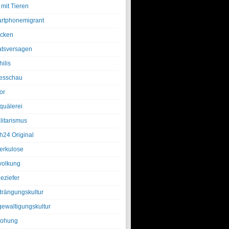
 mit Tieren
rtphonemigrant
cken
atsversagen
ilis
esschau
or
quälerei
litarismus
h24 Original
erkulose
olkung
eziefer
drängungskultur
gewaltigungskultur
rohung