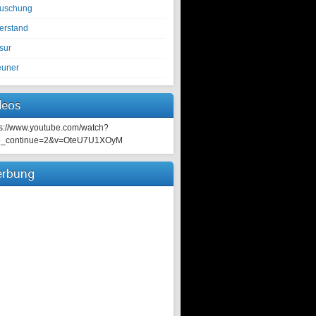
tuschung
erstand
sur
euner
deos
ps://www.youtube.com/watch?
e_continue=2&v=OteU7U1XOyM
rbung