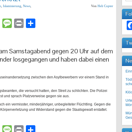
n
,
Islamisierung
,
News
,
Von
Heli Copter
Fo
lr
atsApp
Email
Message
Print
Teilen
Tw
d am Samstagabend gegen 20 Uhr auf dem
nder losgegangen und haben dabei einen
Ne
Einr
r Auseinandersetzung zwischen den Asylbewerbern vor einem Stand in
Töd
sch
beamten, die versucht hatten, den Streit zu schlichten. Die Polizei
Klöc
st und sprach Platzverweise gegen sie aus.
Urte
ein vermisster, minderjähriger, unbegleiteter Flüchtling. Gegen die
Mörd
örperverletzung und Widerstand gegen die Staatsgewalt erstattet.
Mün
Ges
lr
atsApp
Email
Message
Print
Teilen