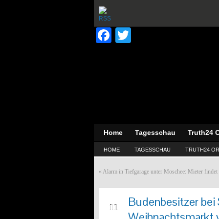
Facebook
Twitter
Home
Tagesschau
Truth24 O
HOME
TAGESSCHAU
TRUTH24 OR
«
Alarm in Tiefgarage unter Moschee: Mieter findet
Budenbesitzer bei 
DEZ
11
Weihnachtsmarkt v