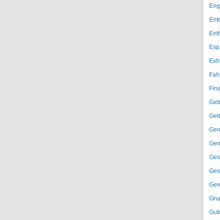
Eng
Ent
Ent
Esp
Exh
Fah
Fin
Geb
Geb
Gen
Gen
Ges
Ges
Gew
Gru
Gut