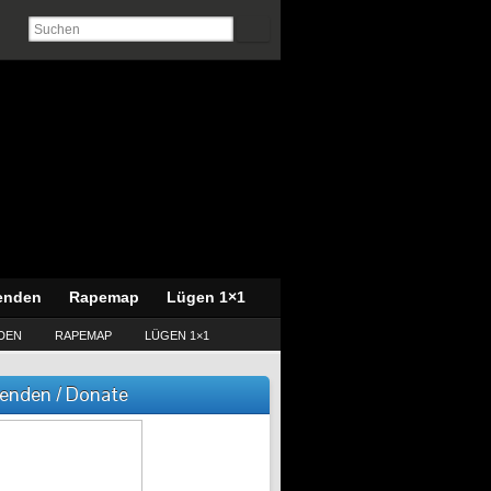
enden
Rapemap
Lügen 1×1
DEN
RAPEMAP
LÜGEN 1×1
enden / Donate