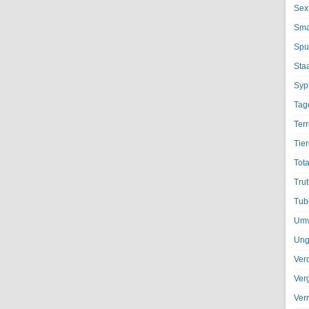
Sex
Sma
Spu
Sta
Syph
Tag
Terr
Tier
Tota
Trut
Tub
Umv
Ung
Ver
Ver
Ver