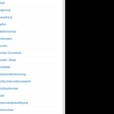
lish
eignung
hauptung
añol
ibitionismus
ndungen
anzen
urten Dschihad
urten Jihad
defekte
italverstümmelung
chlechterrollenumkehr
ichtsablecker
alt
ppenvergewaltigung
menschen