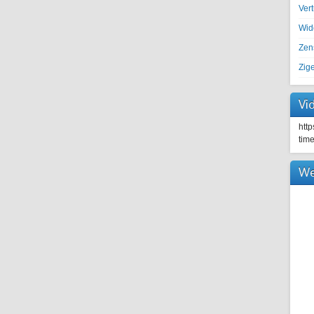
Ver
Wid
Zen
Zig
Vi
htt
tim
We