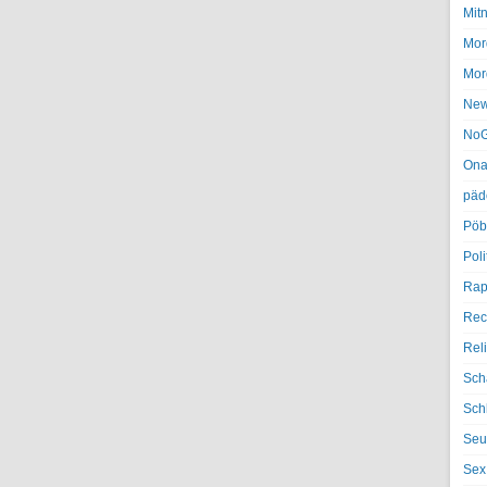
Mit
Mor
Mor
Ne
NoG
Ona
päd
Pöb
Poli
Rap
Rec
Rel
Sch
Sch
Seu
Sex