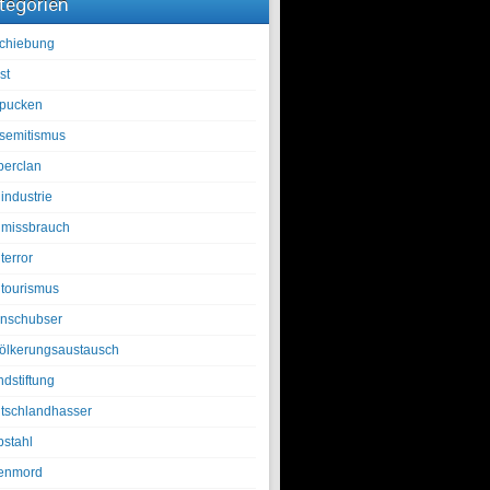
tegorien
chiebung
st
pucken
isemitismus
berclan
industrie
lmissbrauch
terror
ltourismus
nschubser
ölkerungsaustausch
ndstiftung
tschlandhasser
bstahl
enmord