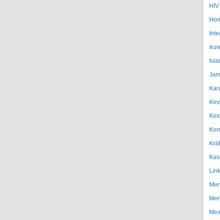
HIV
Hom
Inte
Inze
Isl
Jam
Kan
Kin
Kin
Kor
Krä
Kus
Lin
Men
Mer
Mes