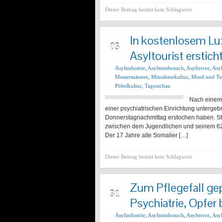
Dieser Beitrag besitzt kein Schlagwort
In kostenlosem Lu
JAN
03
Asyltourist ersticht
Asylindustrie
,
Asylmissbrauch
,
Asylterror
,
Asy
Messermänner
,
Mitnahmekultur
,
Mord und To
Pöbelkultur
,
Tagesschau
Nach einem t
einer psychiatrischen Einrichtung untergeb
Donnerstagnachmittag erstochen haben. Strei
zwischen dem Jugendlichen und seinem 62 J
Der 17 Jahre alte Somalier […]
Dieser Beitrag besitzt kein Schlagwort
Zum Pflegefall gep
DEZ
31
Psychiatrie, Opfer
Asylindustrie
,
Asylmissbrauch
,
Asylterror
,
Asy