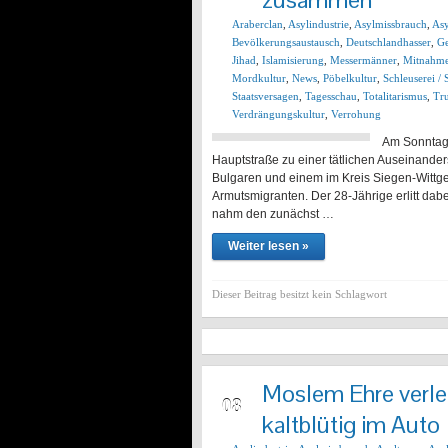
Araberclan
,
Asylindustrie
,
Asylmissbrauch
,
Asy
Bevölkerungsaustausch
,
Deutschlandhasser
,
Ge
Jihad
,
Islamisierung
,
Messermänner
,
Mitnahme
Mordkultur
,
News
,
Pöbelkultur
,
Schleuserei / 
Staatsversagen
,
Tagesschau
,
Totalitarismus
,
Tru
Verdrängungskultur
,
Verrohung
Am Sonntag,
Hauptstraße zu einer tätlichen Auseinande
Bulgaren und einem im Kreis Siegen-Wittge
Armutsmigranten. Der 28-Jährige erlitt dabe
nahm den zunächst …
Weiter lesen »
Dieser Beitrag besitzt kein Schlagwort
Moslem Ehre verle
FEB
08
kaltblütig im Auto