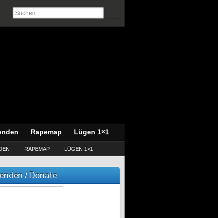
enden
Rapemap
Lügen 1×1
DEN
RAPEMAP
LÜGEN 1×1
enden / Donate