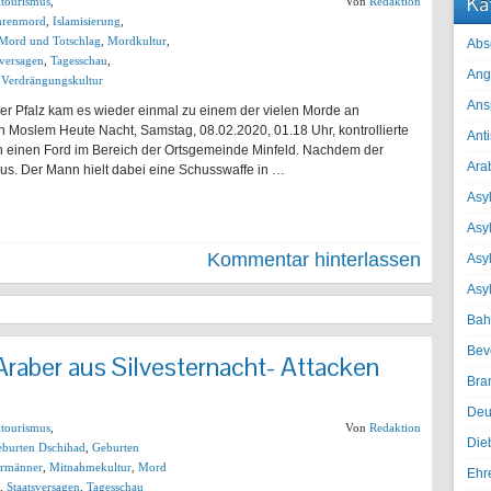
Ka
ltourismus
,
Von
Redaktion
hrenmord
,
Islamisierung
,
Mord und Totschlag
,
Mordkultur
,
Abs
sversagen
,
Tagesschau
,
Ang
,
Verdrängungskultur
Ans
 der Pfalz kam es wieder einmal zu einem der vielen Morde an
n Moslem Heute Nacht, Samstag, 08.02.2020, 01.18 Uhr, kontrollierte
Ant
rth einen Ford im Bereich der Ortsgemeinde Minfeld. Nachdem der
Ara
aus. Der Mann hielt dabei eine Schusswaffe in …
Asyl
Asy
Kommentar hinterlassen
Asyl
Asy
Bah
Bev
raber aus Silvesternacht- Attacken
Bra
Deu
ltourismus
,
Von
Redaktion
Die
burten Dschihad
,
Geburten
rmänner
,
Mitnahmekultur
,
Mord
Ehr
,
Staatsversagen
,
Tagesschau