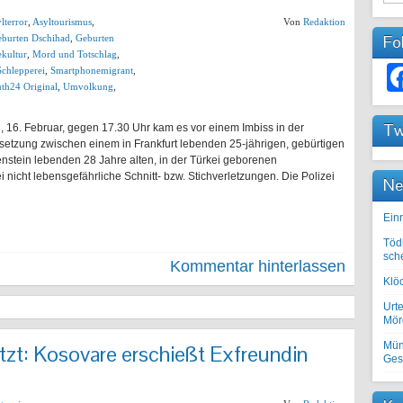
lterror
,
Asyltourismus
,
Von
Redaktion
Fo
burten Dschihad
,
Geburten
kultur
,
Mord und Totschlag
,
Schlepperei
,
Smartphonemigrant
,
th24 Original
,
Umvolkung
,
Tw
 16. Februar, gegen 17.30 Uhr kam es vor einem Imbiss in der
rsetzung zwischen einem in Frankfurt lebenden 25-jährigen, gebürtigen
nstein lebenden 28 Jahre alten, in der Türkei geborenen
i nicht lebensgefährliche Schnitt- bzw. Stichverletzungen. Die Polizei
Ne
Einr
Töd
sch
Kommentar hinterlassen
Klöc
Urte
Mörd
Mün
tzt: Kosovare erschießt Exfreundin
Ges