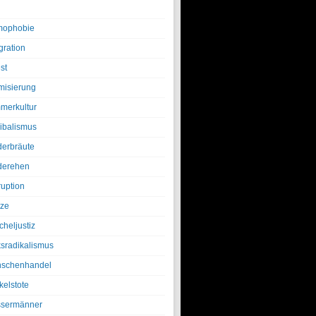
ophobie
gration
st
amisierung
merkultur
ibalismus
derbräute
derehen
ruption
tze
cheljustiz
ksradikalismus
schenhandel
kelstote
sermänner