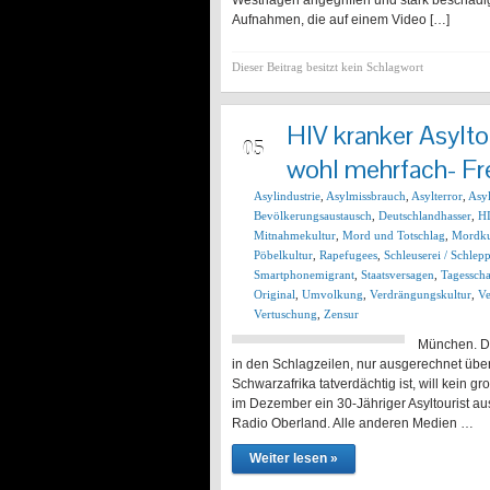
Westhagen angegriffen und stark beschädigt.
Aufnahmen, die auf einem Video […]
Dieser Beitrag besitzt kein Schlagwort
HIV kranker Asylto
JAN
05
wohl mehrfach- Fr
Asylindustrie
,
Asylmissbrauch
,
Asylterror
,
Asy
Bevölkerungsaustausch
,
Deutschlandhasser
,
H
Mitnahmekultur
,
Mord und Totschlag
,
Mordku
Pöbelkultur
,
Rapefugees
,
Schleuserei / Schlepp
Smartphonemigrant
,
Staatsversagen
,
Tagessch
Original
,
Umvolkung
,
Verdrängungskultur
,
Ve
Vertuschung
,
Zensur
München. Di
in den Schlagzeilen, nur ausgerechnet über
Schwarzafrika tatverdächtig ist, will kein
im Dezember ein 30-Jähriger Asyltourist au
Radio Oberland. Alle anderen Medien …
Weiter lesen »