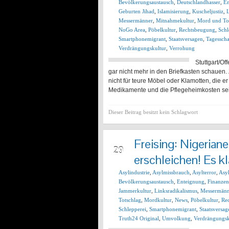
Bevölkerungsaustausch
,
Deutschlandhasser
,
En
Geburten Jihad
,
Islamisierung
,
Kuscheljustiz
,
L
Messermänner
,
Mitnahmekultur
,
Mord und To
NoGo Area
,
Pöbelkultur
,
Rechtsbeugung
,
Schl
Smartphonemigrant
,
Staatsversagen
,
Tagessch
Verdrängungskultur
,
Verrohung
Stuttgart/O
gar nicht mehr in den Briefkasten schauen
nicht für teure Möbel oder Klamotten, die er
Medikamente und die Pflegeheimkosten sein
Dieser Beitrag besitzt kein Schlagwort
Freising: Nigerian
DEZ
29
erschleichen! Es kl
Asylindustrie
,
Asylmissbrauch
,
Asylterror
,
Asy
Bevölkerungsaustausch
,
Enteignung
,
Finanzen
Jammerkultur
,
Linksradikalismus
,
Messermänn
Totschlag
,
Mordkultur
,
News
,
Pöbelkultur
,
Re
Schlepperei
,
Smartphonemigrant
,
Staatsversag
Truth24 Original
,
Umvolkung
,
Verdrängungsk