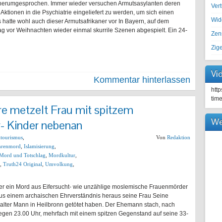
 herumgesprochen. Immer wieder versuchen Armutsasylanten deren
Ver
Aktionen in die Psychiatrie eingeliefert zu werden, um sich einen
Wid
s hatte wohl auch dieser Armutsafrikaner vor In Bayern, auf dem
ag vor Weihnachten wieder einmal skurrile Szenen abgespielt. Ein 24-
Zen
Zig
Vi
Kommentar hinterlassen
htt
tim
re metzelt Frau mit spitzem
We
- Kinder nebenan
ltourismus
,
Von
Redaktion
hrenmord
,
Islamisierung
,
Mord und Totschlag
,
Mordkultur
,
,
Truth24 Original
,
Umvolkung
,
r ein Mord aus Eifersucht- wie unzählige moslemische Frauenmörder
aus einem archaischen Ehrverständnis heraus seine Frau Seine
 alter Mann in Heilbronn getötet haben. Der Ehemann stach, nach
gegen 23.00 Uhr, mehrfach mit einem spitzen Gegenstand auf seine 33-