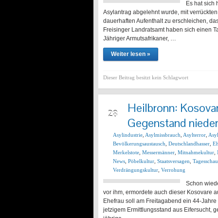
Es hat sich
Asylantrag abgelehnt wurde, mit verrückten 
dauerhaften Aufenthalt zu erschleichen, da
Freisinger Landratsamt haben sich einen T
Jähriger Armutsafrikaner, …
Weiter lesen »
Dieser Beitrag besitzt kein Schlagwort
Heilbronn: Kosova
DEZ
28
Gegenstand nieder
Asylindustrie
,
Asylmissbrauch
,
Asylterror
,
Asy
Bevölkerungsaustausch
,
Deutschlandhasser
,
E
Merkelstote
,
Messermänner
,
Mitnahmekultur
,
News
,
Pöbelkultur
,
Staatsversagen
,
Tagesschau
Verdrängungskultur
,
Verrohung
Schon wiede
vor ihm, ermordete auch dieser Kosovare 
Ehefrau soll am Freitagabend ein 44-Jahre
jetzigem Ermittlungsstand aus Eifersucht, 