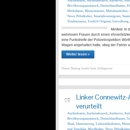
Asylindustrie
,
Asylmissbrauch
,
Asylterror
,
Asy
Bevölkerungsaustausch
,
Deutschlandhasser
,
E
Merkelstote
,
Messermänner
,
Mitnahmekultur
,
News
,
Pöbelkultur
,
Smartphonemigrant
,
Staat
Totalitarismus
,
Truth24 Original
,
Umvolkung
Minfeld. In
wehrlosen Frauen durch einen ehrverletzte
eine Funkstreife der Polizeiinspektion Wö
Wagen angehalten hatte, stieg der Fahrer 
Weiter lesen »
Dieser Beitrag besitzt kein Schlagwort
Linker Connewitz-A
JAN
08
verurteilt
Asylindustrie
,
Asylmissbrauch
,
Asylterror
,
Asy
Bevölkerungsaustausch
,
Deutschlandhasser
,
Ge
Jihad
,
Islamisierung
,
Linksradikalismus
,
Messe
und Totschlag
,
Mordkultur
,
News
,
Pöbelkultur