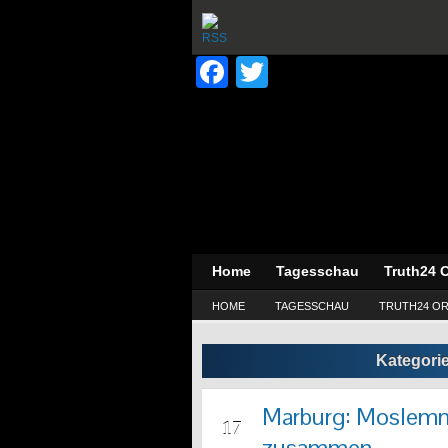
Facebook
Twitter
Home
Tagesschau
Truth24 O
HOME
TAGESSCHAU
TRUTH24 OR
Kategori
Marburg: Moslemmo
FEB
17
zusammen