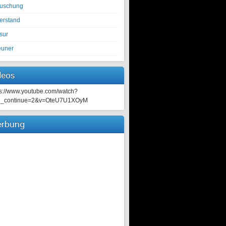
tuschung
erstand
sur
euner
deos
ps://www.youtube.com/watch?
e_continue=2&v=OteU7U1XOyM
rbung