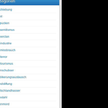
tegorien
chiebung
st
pucken
isemitismus
berclan
industrie
lmissbrauch
terror
ltourismus
nschubser
ölkerungsaustausch
ndstiftung
tschlandhasser
bstahl
enmord