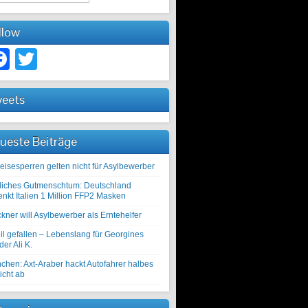
llow
Facebook
Twitter
eets
ueste Beiträge
eisesperren gelten nicht für Asylbewerber
liches Gutmenschtum: Deutschland
enkt Italien 1 Million FFP2 Masken
kner will Asylbewerber als Erntehelfer
il gefallen – Lebenslang für Georgines
er Ali K.
chen: Axt-Araber hackt Autofahrer halbes
icht ab