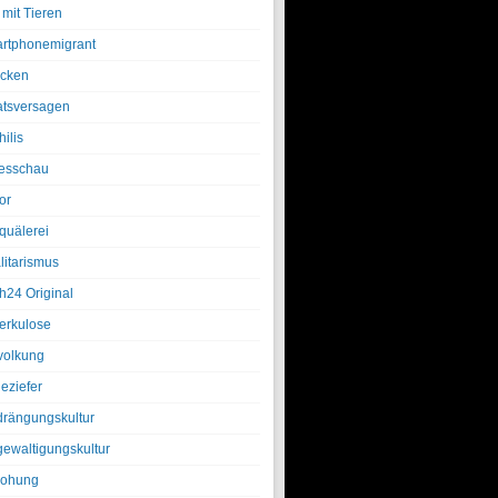
 mit Tieren
rtphonemigrant
cken
atsversagen
ilis
esschau
or
quälerei
litarismus
h24 Original
erkulose
olkung
eziefer
drängungskultur
gewaltigungskultur
rohung