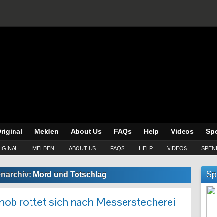
riginal
Melden
About Us
FAQs
Help
Videos
Sp
IGINAL
MELDEN
ABOUT US
FAQS
HELP
VIDEOS
SPEN
Sp
enarchiv:
Mord und Totschlag
b rottet sich nach Messerstecherei