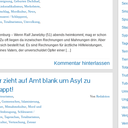
teignung
,
Geburten Dschihad
,
Sex
inksradikalismus
,
Merkelstote
,
Sma
tschlag
,
Mordkultur
,
News
,
euserei / Schlepperei
,
Spu
au
,
Totalitarismus
,
Umvolkung
,
Sta
ffenburg – Wenn Ralf Janetzky (51) abends heimkommt, mag er schon
Syph
. Zu oft liegen da inzwischen Rechnungen und Mahnungen drin. Aber
Tag
 sich bestellt hat. Es sind Rechnungen für ärztliche Hilfeleistungen,
es Vaters, der unverschuldet Opfer einer […]
Terr
Tier
Kommentar hinterlassen
Tota
Trut
er zieht auf Amt blank um Asyl zu
Tub
appt!
Umv
ltourismus
,
Von
Redaktion
Ung
,
Gutmenschen
,
Islamisierung
,
er
,
Mitnahmekultur
,
Mord und
Ver
chtsbeugung
,
Schleuserei /
Ver
en
,
Tagesschau
,
Totalitarismus
,
ultur
,
Vertuschung
,
Zensur
Ver