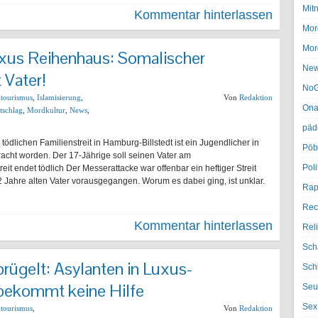
Mit
Kommentar hinterlassen
Mor
Mor
xus Reihenhaus: Somalischer
Ne
 Vater!
NoG
ltourismus
,
Islamisierung
,
Von
Redaktion
Ona
tschlag
,
Mordkultur
,
News
,
päd
ödlichen Familienstreit in Hamburg-Billstedt ist ein Jugendlicher in
Pöb
racht worden. Der 17-Jährige soll seinen Vater am
Poli
t endet tödlich Der Messerattacke war offenbar ein heftiger Streit
ahre alten Vater vorausgegangen. Worum es dabei ging, ist unklar.
Rap
Rec
Kommentar hinterlassen
Rel
Sch
rügelt: Asylanten in Luxus-
Sch
 bekommt keine Hilfe
Seu
Sex
ltourismus
,
Von
Redaktion