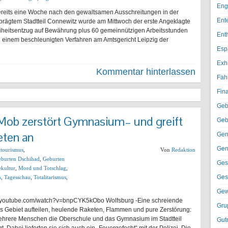
Eng
ereits eine Woche nach den gewaltsamen Ausschreitungen in der
Ent
 geprägtem Stadtteil Connewitz wurde am Mittwoch der erste Angeklagte
iheitsentzug auf Bewährung plus 60 gemeinnützigen Arbeitsstunden
Ent
n einem beschleunigten Verfahren am Amtsgericht Leipzig der
Esp
Exh
Kommentar hinterlassen
Fah
Fin
Geb
Mob zerstört Gymnasium– und greift
Geb
eten an
Gen
Gen
ltourismus
,
Von
Redaktion
burten Dschihad
,
Geburten
Ges
kultur
,
Mord und Totschlag
,
Ges
n
,
Tagesschau
,
Totalitarismus
,
Gew
w.youtube.com/watch?v=bnpCYK5kObo Wolfsburg -Eine schreiende
Gru
s Gebiet aufteilen, heulende Raketen, Flammen und pure Zerstörung:
 mehrere Menschen die Oberschule und das Gymnasium im Stadtteil
Gut