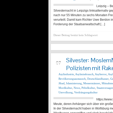
Leipzig – B
Silvesternacht in Leipzigs linksalternativ
nach nur 55 Minuten zu sechs Monaten Fre
verurteilt. Damit kam Richter Uwe Berdon i
Forderung der Staatsanwaltschaft […]
Dieser Beitrag besitzt kein Schlagwort
Silvester: Moslem
JAN
07
Polizisten mit Rak
Asylindustrie
,
Asylmissbrauch
,
Asylterror
,
Asy
Bevölkerungsaustausch
,
Deutschlandhasser
,
Ge
Jihad
,
Islamisierung
,
Messermänner
,
Mitnahme
Mordkultur
,
News
,
Pöbelkultur
,
Staatsversage
Umvolkung
,
Verdrängungskultur
https://ww
Meute, deren Anhänger sich über ein große
In der Silvesternacht haben in Wolfsburg