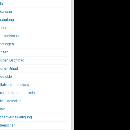
lish
eignung
hauptung
añol
ibitionismus
ndungen
anzen
urten Dschihad
urten Jihad
defekte
italverstümmelung
chlechterrollenumkehr
ichtsablecker
alt
ppenvergewaltigung
menschen