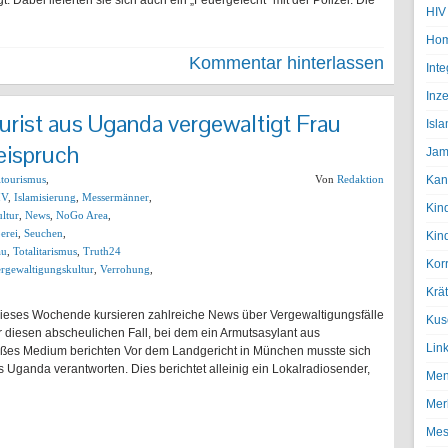
 Dabei lieferten sie sich auch ein „Feuergefecht“ mit der Polizei. Die
HIV
Hom
Kommentar hinterlassen
Inte
Inze
urist aus Uganda vergewaltigt Frau
Isl
eispruch
Jam
ltourismus
,
Von
Redaktion
Kan
IV
,
Islamisierung
,
Messermänner
,
Kin
ltur
,
News
,
NoGo Area
,
erei
,
Seuchen
,
Kin
au
,
Totalitarismus
,
Truth24
Kor
rgewaltigungskultur
,
Verrohung
,
Krä
eses Wochende kursieren zahlreiche News über Vergewaltigungsfälle
Kus
 diesen abscheulichen Fall, bei dem ein Armutsasylant aus
Lin
 großes Medium berichten Vor dem Landgericht in München musste sich
s Uganda verantworten. Dies berichtet alleinig ein Lokalradiosender,
Men
Mer
Mes