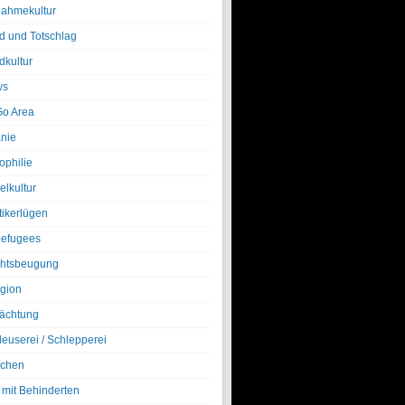
nahmekultur
d und Totschlag
dkultur
ws
o Area
nie
ophilie
elkultur
tikerlügen
efugees
htsbeugung
igion
ächtung
leuserei / Schlepperei
chen
 mit Behinderten