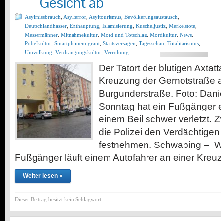
Gesicht ab
Asylmissbrauch
,
Asylterror
,
Asyltourismus
,
Bevölkerungsaustausch
,
Deutschlandhasser
,
Enthauptung
,
Islamisierung
,
Kuscheljustiz
,
Merkelstote
,
Messermänner
,
Mitnahmekultur
,
Mord und Totschlag
,
Mordkultur
,
News
,
Pöbelkultur
,
Smartphonemigrant
,
Staatsversagen
,
Tagesschau
,
Totalitarismus
,
Umvolkung
,
Verdrängungskultur
,
Verrohung
Der Tatort der blutigen Axta
Kreuzung der Gernotstraße 
Burgunderstraße. Foto: Dan
Sonntag hat ein Fußgänger e
einem Beil schwer verletzt. 
die Polizei den Verdächtigen
festnehmen. Schwabing – Was
Fußgänger läuft einem Autofahrer an einer Kre
Weiter lesen »
Dieser Beitrag besitzt kein Schlagwort