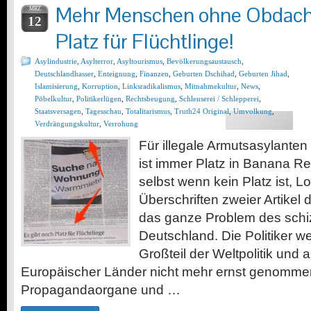
Mehr Menschen ohne Obdach-
MRZ
12
Platz für Flüchtlinge!
Asylindustrie
,
Asylterror
,
Asyltourismus
,
Bevölkerungsaustausch
,
Deutschlandhasser
,
Enteignung
,
Finanzen
,
Geburten Dschihad
,
Geburten Jihad
,
Islamisierung
,
Korruption
,
Linksradikalismus
,
Mitnahmekultur
,
News
,
Pöbelkultur
,
Politikerlügen
,
Rechtsbeugung
,
Schleuserei / Schlepperei
,
Staatsversagen
,
Tagesschau
,
Totalitarismus
,
Truth24 Original
,
Umvolkung
,
Verdrängungskultur
,
Verrohung
Für illegale Armutsasylanten
ist immer Platz in Banana R
selbst wenn kein Platz ist, L
Überschriften zweier Artikel 
das ganze Problem des sch
Deutschland. Die Politiker 
Großteil der Weltpolitik und 
Europäischer Länder nicht mehr ernst genomme
Propagandaorgane und …