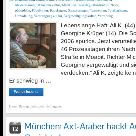
Messermänner
,
Mitnahmekultur
,
Mord und Totschlag
,
Mordkultur
,
News
,
pädophilie
,
Pöbelkultur
,
Rapefugees
,
Staatsversagen
,
Tagesschau
,
Totalitarismus
,
Umvolkung
,
Verdrängungskultur
,
Vergewaltigungskultur
,
Verrohung
Lebenslange Haft: Ali K. (44)
Georgine Krüger (14). Die S
2006 spurlos. Jetzt verurteil
46 Prozesstagen ihren Nach
Straße in Moabit. Richter Mic
Georgine vergewaltigt und si
verdecken.“ Ali K. zeigte ke
Er schwieg in …
Weiter lesen »
Dieser Beitrag besitzt kein Schlagwort
München: Axt-Araber hackt A
MRZ
12