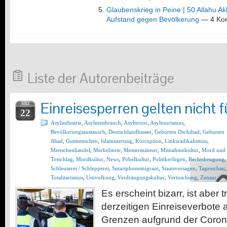
Glaubenskrieg in Peine | 50 Allahu A
Aufstand gegen Bevölkerung
— 4 Ko
Liste der Autorenbeiträge
Einreisesperren gelten nicht 
MRZ
22
Asylindustrie
,
Asylmissbrauch
,
Asylterror
,
Asyltourismus
,
Bevölkerungsaustausch
,
Deutschlandhasser
,
Geburten Dschihad
,
Geburten
Jihad
,
Gutmenschen
,
Islamisierung
,
Korruption
,
Linksradikalismus
,
Menschenhandel
,
Merkelstote
,
Messermänner
,
Mitnahmekultur
,
Mord und
Totschlag
,
Mordkultur
,
News
,
Pöbelkultur
,
Politikerlügen
,
Rechtsbeugung
,
Schleuserei / Schlepperei
,
Smartphonemigrant
,
Staatsversagen
,
Tagesschau
,
Totalitarismus
,
Umvolkung
,
Verdrängungskultur
,
Vertuschung
,
Zensur
Es erscheint bizarr, ist aber 
derzeitigen Einreiseverbote
Grenzen aufgrund der Coronak