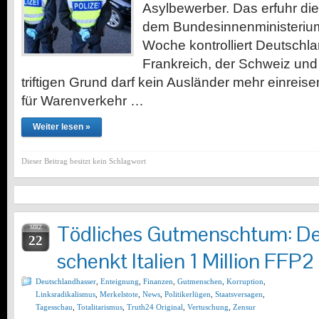
Asylbewerber. Das erfuhr 
dem Bundesinnenministerium
Woche kontrolliert Deutschl
Frankreich, der Schweiz un
triftigen Grund darf kein Ausländer mehr einrei
für Warenverkehr …
Weiter lesen »
Dieser Beitrag besitzt kein Schlagwort
Tödliches Gutmenschtum: De
MRZ
22
schenkt Italien 1 Million FFP
Deutschlandhasser
,
Enteignung
,
Finanzen
,
Gutmenschen
,
Korruption
,
Linksradikalismus
,
Merkelstote
,
News
,
Politikerlügen
,
Staatsversagen
,
Tagesschau
,
Totalitarismus
,
Truth24 Original
,
Vertuschung
,
Zensur