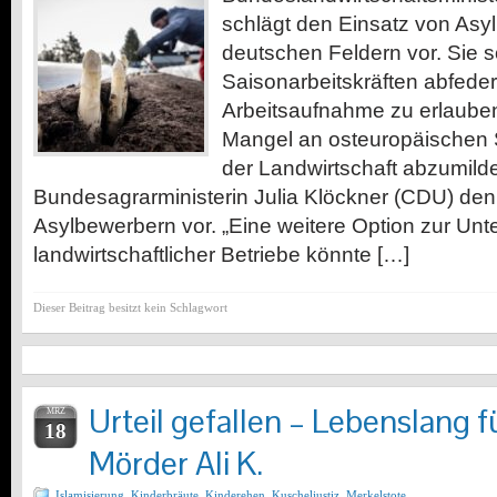
schlägt den Einsatz von Asy
deutschen Feldern vor. Sie s
Saisonarbeitskräften abfedern
Arbeitsaufnahme zu erlaube
Mangel an osteuropäischen S
der Landwirtschaft abzumilde
Bundesagrarministerin Julia Klöckner (CDU) den
Asylbewerbern vor. „Eine weitere Option zur Unt
landwirtschaftlicher Betriebe könnte […]
Dieser Beitrag besitzt kein Schlagwort
Urteil gefallen – Lebenslang 
MRZ
18
Mörder Ali K.
Islamisierung
,
Kinderbräute
,
Kinderehen
,
Kuscheljustiz
,
Merkelstote
,