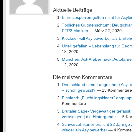
Aktuelle Beiträge
Einreisesperren gelten nicht für Asyl
Tödliches Gutmenschtum: Deutschland 
FFP2 Masken
— März 22, 2020
Klöckner will Asylbewerber als Erntehe
Urteil gefallen – Lebenslang für Geor
18, 2020
München: Axt-Araber hackt Autofahre
12, 2020
Die meisten Kommentare
Deutschland nimmt abgelehnte Asylb
– schon gewusst?
— 13 Kommentare
Finnland: „Flüchtlingskinder“ entpup
Kommentare
Brutaler Säge- Vergewaltiger gefasst
verteidigen | die Hintergünde
— 5 Ko
Schwarzafrikaner ersticht 22 Jährige 
wieder ein Asylbewerber
— 4 Kommen