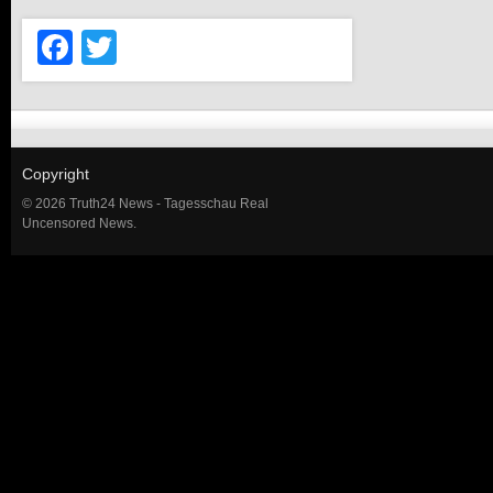
Facebook
Twitter
Copyright
© 2026 Truth24 News - Tagesschau Real
Uncensored News.