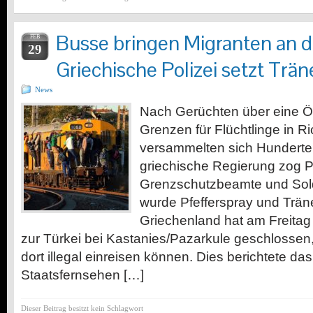
Busse bringen Migranten an d
FEB
29
Griechische Polizei setzt Trä
News
Nach Gerüchten über eine Öf
Grenzen für Flüchtlinge in R
versammelten sich Hunderte
griechische Regierung zog Po
Grenzschutzbeamte und So
wurde Pfefferspray und Trän
Griechenland hat am Freita
zur Türkei bei Kastanies/Pazarkule geschlossen
dort illegal einreisen können. Dies berichtete da
Staatsfernsehen […]
Dieser Beitrag besitzt kein Schlagwort