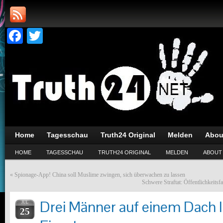
Facebook
Twitter
Home
Tagesschau
Truth24 Original
Melden
Abou
HOME
TAGESSCHAU
TRUTH24 ORIGINAL
MELDEN
ABOUT
«
Spionage-App! China soll Muslime zwingen, sich überwachen zu lassen
Schwere Straftat: Öffentlichkeitsf
Drei Männer auf einem Dach 
JUL
25