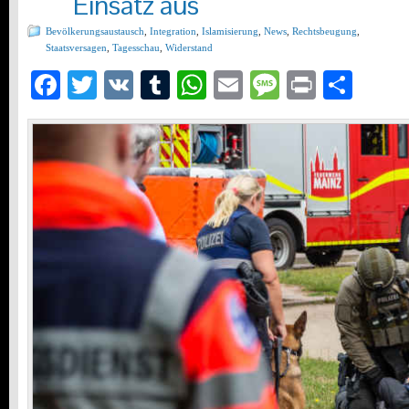
Einsatz aus
Bevölkerungsaustausch
,
Integration
,
Islamisierung
,
News
,
Rechtsbeugung
,
Staatsversagen
,
Tagesschau
,
Widerstand
Facebook
Twitter
VK
Tumblr
WhatsApp
Email
Message
Print
Teil