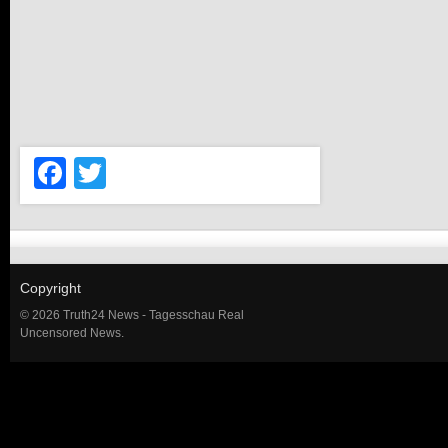
Facebook
Twitter
Copyright
© 2026 Truth24 News - Tagesschau Real
Uncensored News.