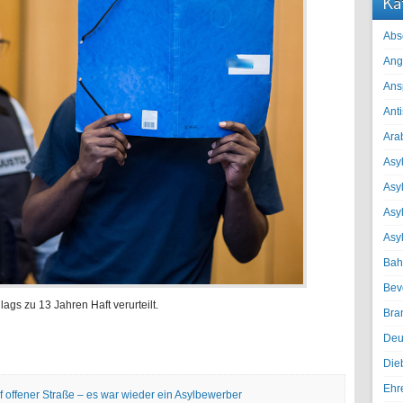
Ka
Abs
Ang
Ans
Ant
Ara
Asyl
Asy
Asyl
Asy
Bah
Bev
gs zu 13 Jahren Haft verurteilt.
Bra
Deu
Die
Ehr
f offener Straße – es war wieder ein Asylbewerber