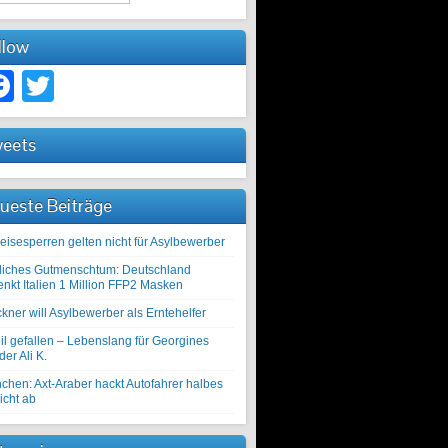
llow
Facebook
Twitter
eets
ueste Beiträge
eisesperren gelten nicht für Asylbewerber
liches Gutmenschtum: Deutschland
enkt Italien 1 Million FFP2 Masken
kner will Asylbewerber als Erntehelfer
il gefallen – Lebenslang für Georgines
er Ali K.
chen: Axt-Araber hackt Autofahrer halbes
icht ab