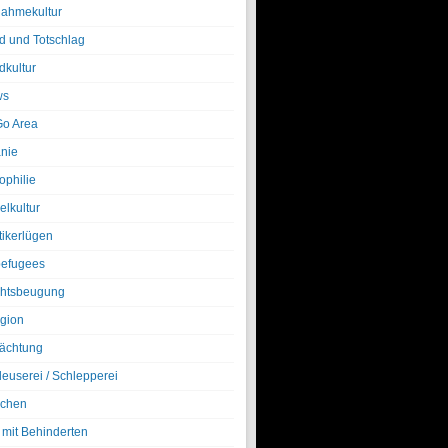
nahmekultur
d und Totschlag
dkultur
ws
o Area
nie
ophilie
elkultur
tikerlügen
efugees
htsbeugung
igion
ächtung
leuserei / Schlepperei
chen
 mit Behinderten