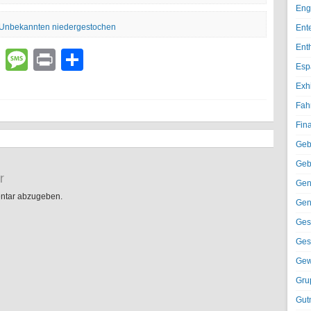
Eng
h Unbekannten niedergestochen
Ent
Ent
lr
atsApp
Email
Message
Print
Teilen
Esp
Exh
Fah
Fin
Geb
Geb
r
Gen
ntar abzugeben.
Gen
Ges
Ges
Gew
Gru
Gut