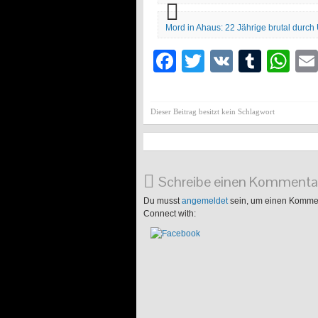
Mord in Ahaus: 22 Jährige brutal durc
Facebook
Twitter
VK
Tumb
Wh
Dieser Beitrag besitzt kein Schlagwort
Schreibe einen Kommenta
Du musst
angemeldet
sein, um einen Komme
Connect with: