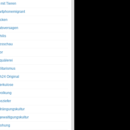
 mit Tieren
rtphonemigrant
cken
atsversagen
ilis
esschau
or
quälerei
litarismus
h24 Original
erkulose
olkung
eziefer
drängungskultur
gewaltigungskultur
rohung