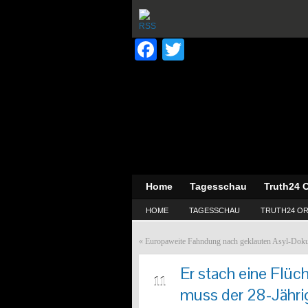
Facebook
Twitter
Home
Tagesschau
Truth24 O
HOME
TAGESSCHAU
TRUTH24 OR
«
Europaweite Fahndung nach geklauten Asyl-Dok
Er stach eine Flüch
OKT
11
muss der 28-Jähri