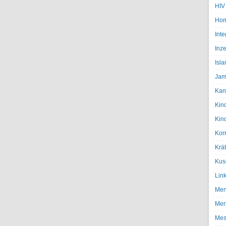
HIV
Hom
Inte
Inze
Isl
Jam
Kan
Kin
Kin
Kor
Krä
Kus
Lin
Men
Mer
Mes