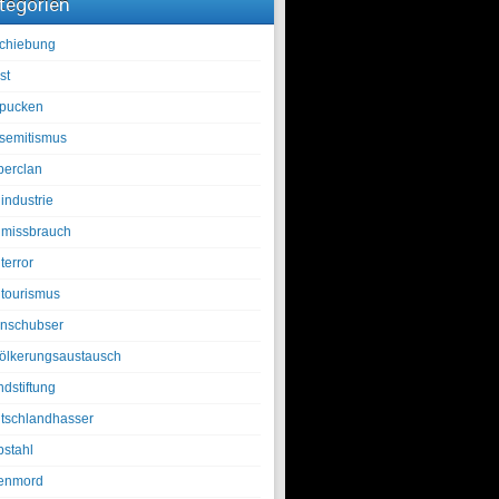
tegorien
chiebung
st
pucken
isemitismus
berclan
industrie
lmissbrauch
terror
ltourismus
nschubser
ölkerungsaustausch
ndstiftung
tschlandhasser
bstahl
enmord