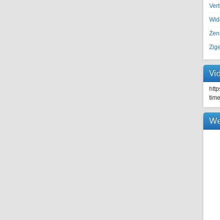
Ver
Wid
Zen
Zig
Vi
htt
tim
We