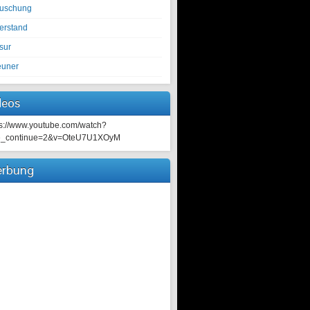
tuschung
erstand
sur
euner
deos
ps://www.youtube.com/watch?
e_continue=2&v=OteU7U1XOyM
rbung