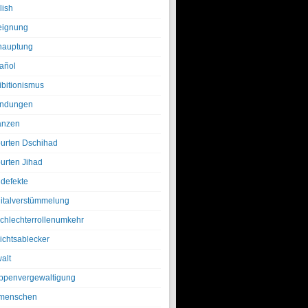
lish
eignung
hauptung
añol
ibitionismus
ndungen
anzen
urten Dschihad
urten Jihad
defekte
italverstümmelung
chlechterrollenumkehr
ichtsablecker
alt
ppenvergewaltigung
menschen