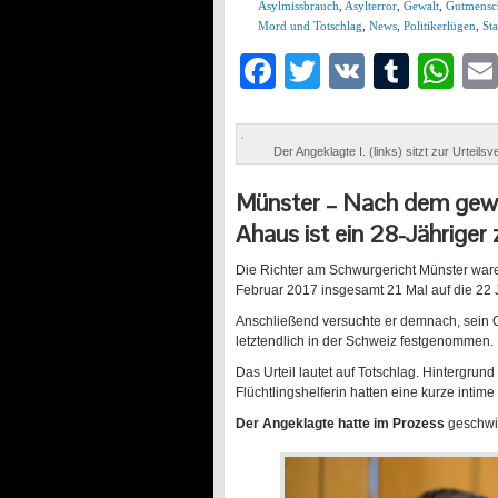
Asylmissbrauch
,
Asylterror
,
Gewalt
,
Gutmensc
Mord und Totschlag
,
News
,
Politikerlügen
,
St
Facebook
Twitter
VK
Tumb
Wh
Der Angeklagte I. (links) sitzt zur Urtei
Münster –
Nach dem gewal
Ahaus ist ein 28-Jähriger 
Die Richter am Schwurgericht Münster ware
Februar 2017 insgesamt 21 Mal auf die 22 J
Anschließend versuchte er demnach, sein Op
letztendlich in der Schweiz festgenommen.
Das Urteil lautet auf Totschlag. Hintergrund
Flüchtlingshelferin hatten eine kurze intim
Der Angeklagte hatte im Prozess
geschw