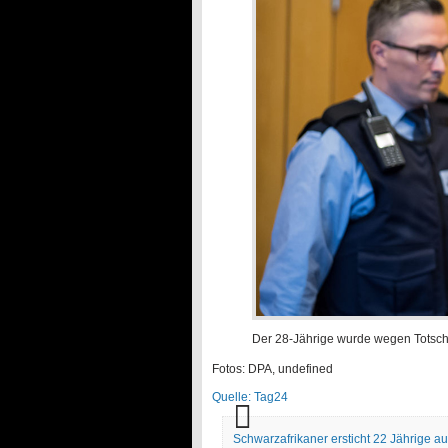
Der 28-Jährige wurde wegen Totschla
Fotos: DPA, undefined
Quelle: Tag24
Schwarzafrikaner ersticht 22 Jährige au