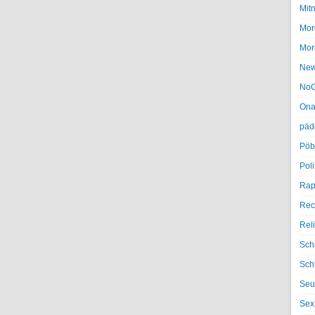
Mit
Mor
Mor
Ne
NoG
Ona
päd
Pöb
Poli
Rap
Rec
Rel
Sch
Sch
Seu
Sex