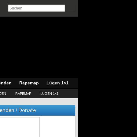
enden
Rapemap
Lügen 1×1
DEN
RAPEMAP
LÜGEN 1×1
enden / Donate