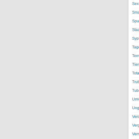
Sex
Sma
Spu
Sta
Syph
Tag
Terr
Tier
Tota
Trut
Tub
Umv
Ung
Ver
Ver
Ver