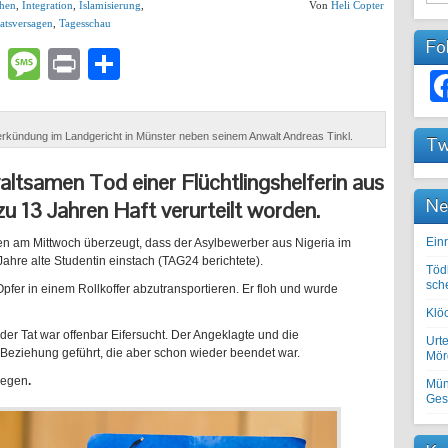
hen
,
Integration
,
Islamisierung
,
Von
Heli Copter
aatsversagen
,
Tagesschau
Fo
lr
atsApp
Email
Message
Print
Teilen
lsverkündung im Landgericht in Münster neben seinem Anwalt Andreas Tinkl.
Tw
tsamen Tod einer Flüchtlingshelferin aus
Ne
zu 13 Jahren Haft verurteilt worden.
Einr
n am Mittwoch überzeugt, dass der Asylbewerber aus Nigeria im
ahre alte Studentin einstach (TAG24 berichtete).
Töd
sch
fer in einem Rollkoffer abzutransportieren. Er floh und wurde
Klöc
 der Tat war offenbar Eifersucht. Der Angeklagte und die
Urte
e Beziehung geführt, die aber schon wieder beendet war.
Mörd
iegen
.
Mün
Ges