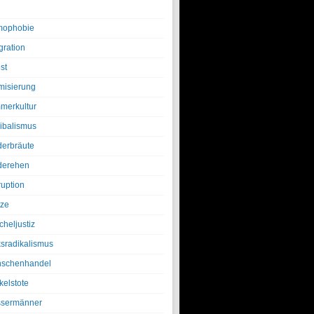
ophobie
gration
st
amisierung
merkultur
ibalismus
derbräute
derehen
ruption
tze
cheljustiz
ksradikalismus
schenhandel
kelstote
sermänner