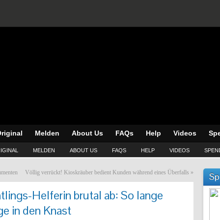
riginal
Melden
About Us
FAQs
Help
Videos
Sp
IGINAL
MELDEN
ABOUT US
FAQS
HELP
VIDEOS
SPEN
umenten
Völlig verrückt! Kioskräuber bedient Kunden während eines Überfalls
»
Sp
tlings-Helferin brutal ab: So lange
ge in den Knast