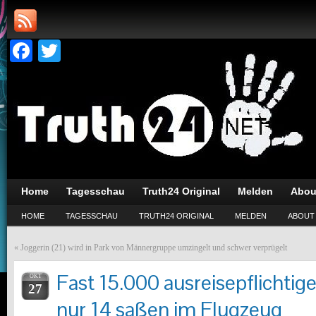
Facebook
Twitter
Home
Tagesschau
Truth24 Original
Melden
Abou
HOME
TAGESSCHAU
TRUTH24 ORIGINAL
MELDEN
ABOUT
«
Joggerin (21) wird in Park von Männergruppe umzingelt und schwer verprügelt
Fast 15.000 ausreisepflichtig
OKT
27
nur 14 saßen im Flugzeug