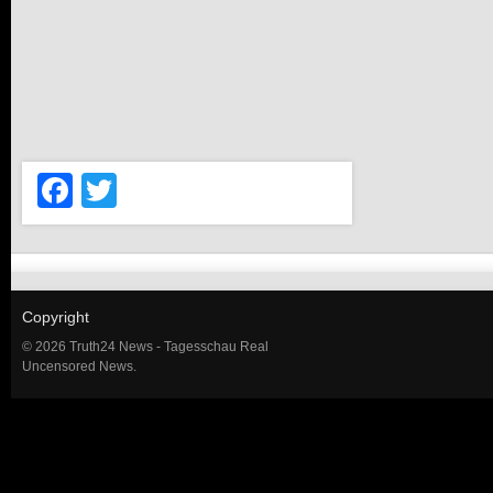
Facebook
Twitter
Copyright
© 2026 Truth24 News - Tagesschau Real
Uncensored News.