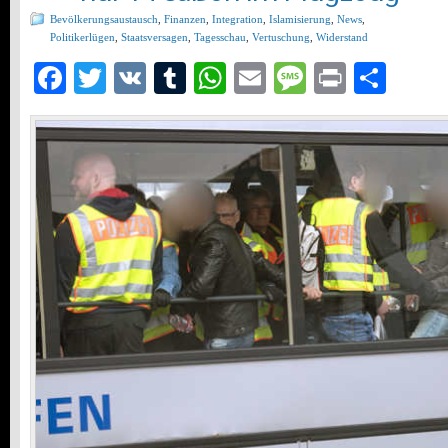
Bevölkerungsaustausch
,
Finanzen
,
Integration
,
Islamisierung
,
News
,
Politikerlügen
,
Staatsversagen
,
Tagesschau
,
Vertuschung
,
Widerstand
Facebook
Twitter
VK
Tumblr
WhatsApp
Email
Message
Print
Teil