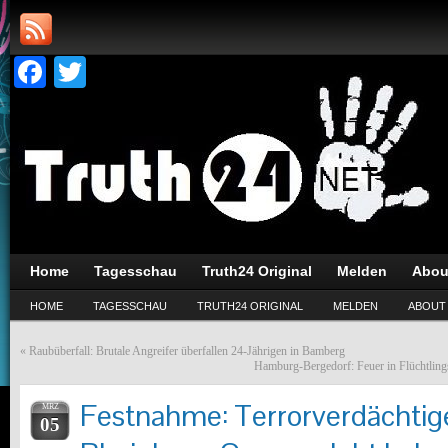
Facebook
Twitter
Home
Tagesschau
Truth24 Original
Melden
Abou
HOME
TAGESSCHAU
TRUTH24 ORIGINAL
MELDEN
ABOUT
«
Raubüberfall: Brutale Angreifer überfallen 24-Jährigen in Bamberg
Hamburg-Bergedorf: Feuer in Flüchtlings
Festnahme: Terrorverdächtiger
MRZ
05