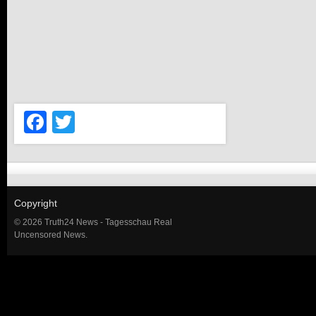
Facebook
Twitter
Copyright
© 2026 Truth24 News - Tagesschau Real
Uncensored News.