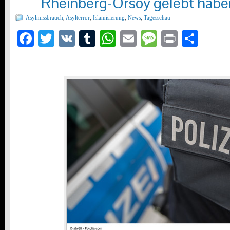
Rheinberg-Orsoy gelebt habe
Asylmissbrauch
,
Asylterror
,
Islamisierung
,
News
,
Tagesschau
Facebook
Twitter
VK
Tumblr
WhatsApp
Email
Message
Print
Teil