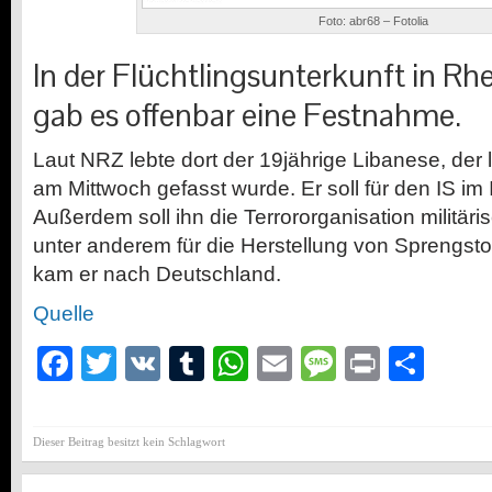
Foto: abr68 – Fotolia
In der Flüchtlingsunterkunft in R
gab es offenbar eine Festnahme.
Laut NRZ lebte dort der 19jährige Libanese, der 
am Mittwoch gefasst wurde. Er soll für den IS im
Außerdem soll ihn die Terrororganisation militär
unter anderem für die Herstellung von Sprengsto
kam er nach Deutschland.
Quelle
Facebook
Twitter
VK
Tumblr
WhatsApp
Email
Message
Print
Teil
Dieser Beitrag besitzt kein Schlagwort