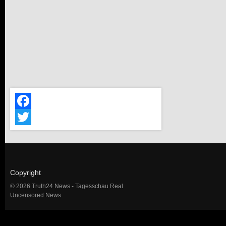
Facebook
Twitter
Copyright
© 2026 Truth24 News - Tagesschau Real
Uncensored News.