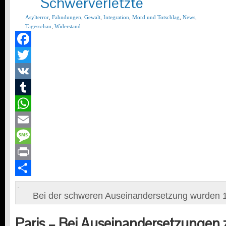
Schwerverletzte
Asylterror
,
Fahndungen
,
Gewalt
,
Integration
,
Mord und Totschlag
,
News
,
Tagesschau
,
Widerstand
Facebook
Twitter
VK
Tumblr
WhatsApp
Email
Message
Print
Teilen
Bei der schweren Auseinandersetzung wurden 1
Paris –
Bei Auseinandersetzungen 