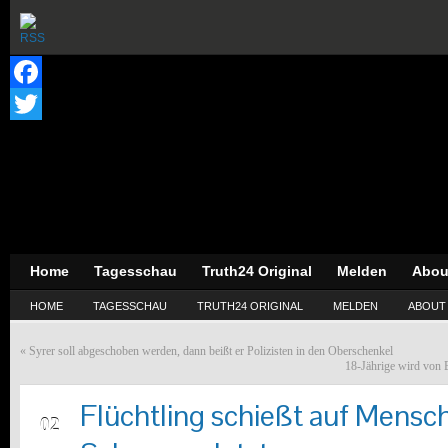
Facebook
Twitter
Home
Tagesschau
Truth24 Original
Melden
Abou
HOME
TAGESSCHAU
TRUTH24 ORIGINAL
MELDEN
ABOUT
«
Syrer soll abgeschoben werden, dann beißt er Polizisten in den Oberschenkel
18-Jährige wird von 
Flüchtling schießt auf Mensch
FEB
02