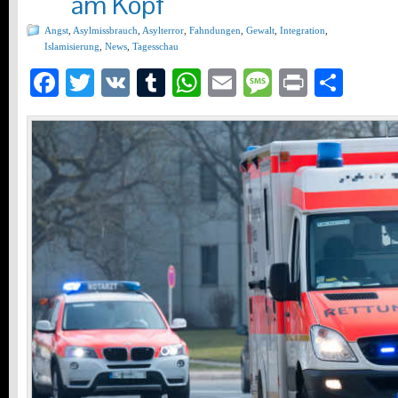
am Kopf
Angst
,
Asylmissbrauch
,
Asylterror
,
Fahndungen
,
Gewalt
,
Integration
,
Islamisierung
,
News
,
Tagesschau
Facebook
Twitter
VK
Tumblr
WhatsApp
Email
Message
Print
Teil