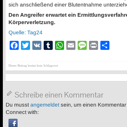
sich anschließend einer Blutentnahme unterzieh
Den Angreifer erwartet ein Ermittlungsverfah
Körperverletzung.
Quelle: Tag24
Facebook
Twitter
VK
Tumblr
WhatsApp
Email
Message
Print
Teil
Dieser Beitrag besitzt kein Schlagwort
Schreibe einen Kommentar
Du musst
angemeldet
sein, um einen Kommentar
Connect with: