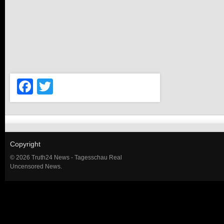
Facebook
Twitter
Copyright
© 2026 Truth24 News - Tagesschau Real
Uncensored News.