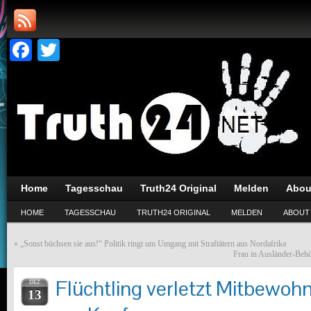
Facebook
Twitter
Home
Tagesschau
Truth24 Original
Melden
Abou
HOME
TAGESSCHAU
TRUTH24 ORIGINAL
MELDEN
ABOUT
«
„Sonst büchsen sie aus!“ Politik ringt um Umgang mit Straftätern aus Nordafrika
Frau in Ausländer-Behö
Flüchtling verletzt Mitbewoh
DEZ
13