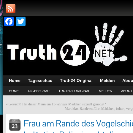
Facebook
Twitter
Home
Tagesschau
Truth24 Original
Melden
Abou
HOME
TAGESSCHAU
TRUTH24 ORIGINAL
MELDEN
ABOUT
«
Gesucht! Hat dieser Mann ein 15-jähriges Mädchen sexuell genötigt?
Marokko: Bande entführt Mädchen, foltert, verg
Frau am Rande des Vogelschi
AUG
23