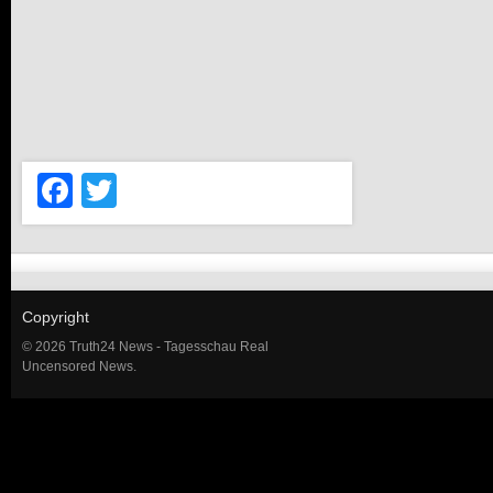
Facebook
Twitter
Copyright
© 2026 Truth24 News - Tagesschau Real
Uncensored News.