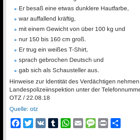
Er besaß eine etwas dunklere Hautfarbe,
war auffallend kräftig,
mit einem Gewicht von über 100 kg und
nur 150 bis 160 cm groß.
Er trug ein weißes T-Shirt,
sprach gebrochen Deutsch und
gab sich als Schausteller aus.
Hinweise zur Identität des Verdächtigen nehmen
Landespolizeiinspektion unter der Telefonnumm
OTZ
/
22.08.18
Quelle: otz
Facebook
Twitter
VK
Tumblr
WhatsApp
Email
Message
Print
Teil