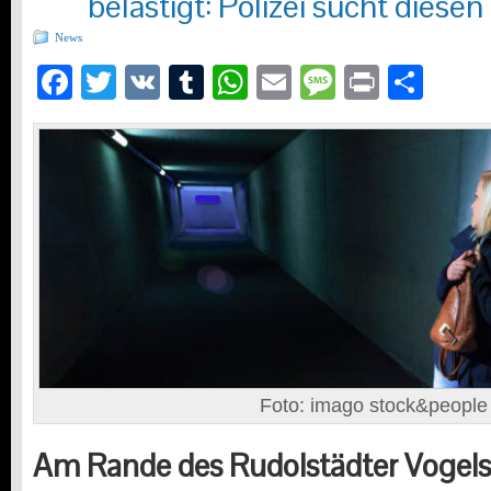
belästigt: Polizei sucht diese
News
Facebook
Twitter
VK
Tumblr
WhatsApp
Email
Message
Print
Teil
Foto: imago stock&people
Am Rande des Rudolstädter Vogelsc