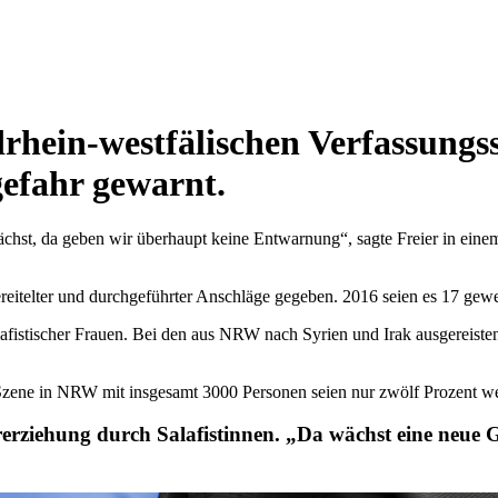
drhein-westfälischen Verfassungs
efahr gewarnt.
wächst, da geben wir überhaupt keine Entwarnung“, sagte Freier in ein
ereitelter und durchgeführter Anschläge gegeben. 2016 seien es 17 gew
istischer Frauen. Bei den aus NRW nach Syrien und Irak ausgereisten Sa
r Szene in NRW mit insgesamt 3000 Personen seien nur zwölf Prozent we
rziehung durch Salafistinnen. „Da wächst eine neue Gen