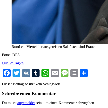
Rund ein Viertel der ausgereisten Salafisten sind Frauen.
Fotos: DPA
Quelle: Tag24
Facebook
Twitter
VK
Tumblr
WhatsApp
Email
Message
Print
Teilen
Dieser Beitrag besitzt kein Schlagwort
Schreibe einen Kommentar
Du musst
angemeldet
sein, um einen Kommentar abzugeben.