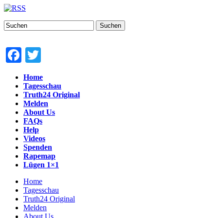
Suchen
Facebook
Twitter
Home
Tagesschau
Truth24 Original
Melden
About Us
FAQs
Help
Videos
Spenden
Rapemap
Lügen 1×1
Home
Tagesschau
Truth24 Original
Melden
About Us