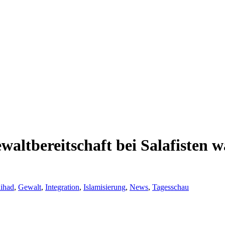
waltbereitschaft bei Salafisten w
ihad
,
Gewalt
,
Integration
,
Islamisierung
,
News
,
Tagesschau