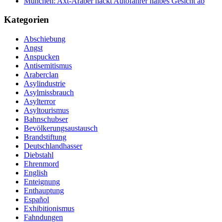
München: Axt-Araber hackt Autofahrer halbes Gesicht ab
Kategorien
Abschiebung
Angst
Anspucken
Antisemitismus
Araberclan
Asylindustrie
Asylmissbrauch
Asylterror
Asyltourismus
Bahnschubser
Bevölkerungsaustausch
Brandstiftung
Deutschlandhasser
Diebstahl
Ehrenmord
English
Enteignung
Enthauptung
Español
Exhibitionismus
Fahndungen