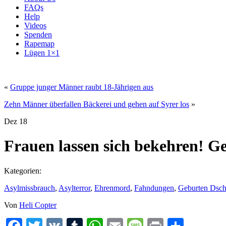
FAQs
Help
Videos
Spenden
Rapemap
Lügen 1×1
«
Gruppe junger Männer raubt 18-Jährigen aus
Zehn Männer überfallen Bäckerei und gehen auf Syrer los
»
Dez
18
Frauen lassen sich bekehren! Ge
Kategorien:
Asylmissbrauch
,
Asylterror
,
Ehrenmord
,
Fahndungen
,
Geburten Dsch
Von
Heli Copter
Facebook
Twitter
VK
Tumblr
WhatsApp
Email
Message
Print
Teilen