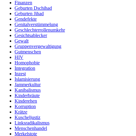
Finanzen
Geburten Dschihad
Geburten Jihad
Gendefekte
Genitalverstümmelung
Geschlechterrollenumkehr
Gesichtsablecker
Gewalt
Gruppenvergewaltigung
Gutmenschen
HIV
Homophobie
Integration
Inzest
Islamisierung
Jammerkultur
Kanibalismus
Kinderbräute
Kinderehen
Korruption
Krätze
Kuscheljustiz
Linksradikalismus
Menschenhandel
Merkelstote