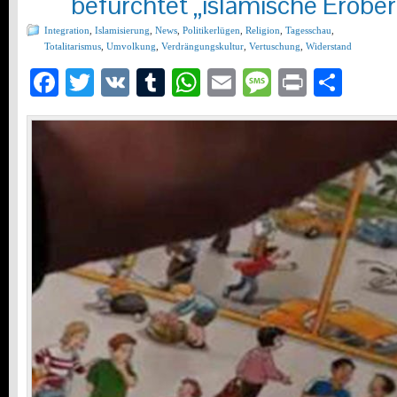
befürchtet „islamische Erobe
Integration
,
Islamisierung
,
News
,
Politikerlügen
,
Religion
,
Tagesschau
,
Totalitarismus
,
Umvolkung
,
Verdrängungskultur
,
Vertuschung
,
Widerstand
Facebook
Twitter
VK
Tumblr
WhatsApp
Email
Message
Print
Teil