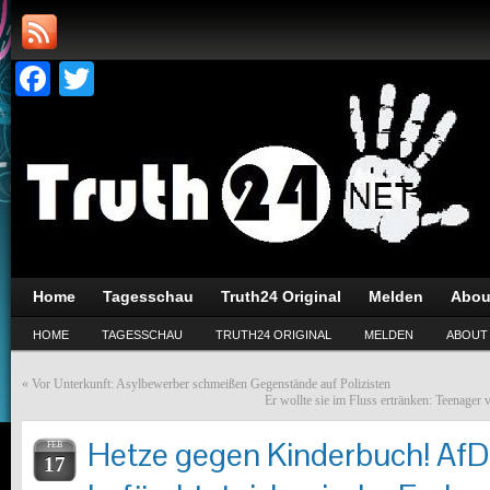
Facebook
Twitter
Home
Tagesschau
Truth24 Original
Melden
Abou
HOME
TAGESSCHAU
TRUTH24 ORIGINAL
MELDEN
ABOUT
«
Vor Unterkunft: Asylbewerber schmeißen Gegenstände auf Polizisten
Er wollte sie im Fluss ertränken: Teenager
Hetze gegen Kinderbuch! AfD
FEB
17