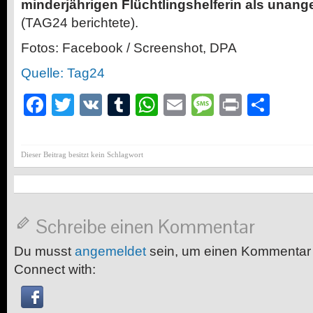
minderjährigen Flüchtlingshelferin als una
(TAG24 berichtete).
Fotos: Facebook / Screenshot, DPA
Quelle: Tag24
Facebook
Twitter
VK
Tumblr
WhatsApp
Email
Message
Print
Teil
Dieser Beitrag besitzt kein Schlagwort
Schreibe einen Kommentar
Du musst
angemeldet
sein, um einen Kommentar
Connect with: