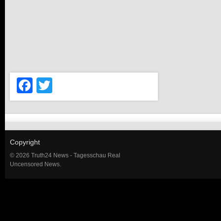
Facebook
Twitter
Copyright
© 2026 Truth24 News - Tagesschau Real
Uncensored News.