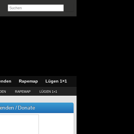
enden
Rapemap
Lügen 1×1
DEN
RAPEMAP
LÜGEN 1×1
enden / Donate