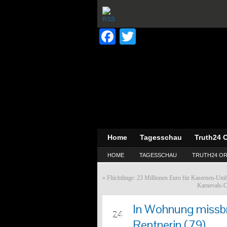
Facebook
Twitter
Home
Tagesschau
Truth24 O
HOME
TAGESSCHAU
TRUTH24 OR
«
Flüchtlinge: 23 Millionen Euro für Kasernen-Umba
Karnevals-C
In Wohnung missbra
FEB
24
Rentnerin (79)