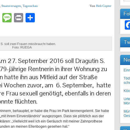
,
Staatsversagen
,
Tagesschau
Von
Heli Copter
Fo
lr
atsApp
Email
Message
Print
Teilen
Tw
 S. soll zwei Frauen missbraucht haben.
Foto: RUEGA
Ne
m 27. September 2016 soll Dragutin S.
 79-jährige Rentnerin in ihrer Wohnung zu
Einr
n hatte ihn aus Mitleid auf der Straße
Töd
sch
ei Wochen zuvor, am 6. September, hatte
Klöc
re Frau sexuell genötigt, ebenfalls in deren
Urte
nnte flüchten.
Mörd
erinnern, behauptet, er habe die Frau im Park kennengelernt. Sie habe
Mün
Ges
mit ihrem Einverständnis“ ausgezogen. Dass sie plötzlich aus der
lären: „Vielleicht weil ich ein Geräusch mit meiner Zahnprothese
 Wunden an meinen Ellenbogen gesehen hat.“