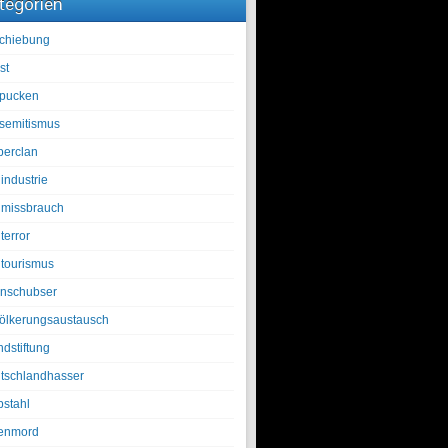
tegorien
chiebung
st
pucken
isemitismus
berclan
industrie
lmissbrauch
terror
ltourismus
nschubser
ölkerungsaustausch
ndstiftung
tschlandhasser
bstahl
enmord