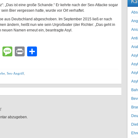
Ka
z“: „Das ist eine große Schande.“ Er kehrte nach der Sex-Attacke sogar
 sein Bier vergessen hatte, wurde vor Ort verhaftet.
Abs
rbe aus Deutschland abgeschoben. Im September 2015 ließ er nach
Ang
 ändern, heißt nun wie sein Urgroßvater (der Richter: „Das geht in
Ans
em neuen Namen erneut ein, beantragte Asyl.
Ant
Ara
lr
atsApp
Email
Message
Print
Teilen
Asyl
Asy
Asyl
erbe
,
Sex-Angriff
,
Asy
Bah
Bev
r
Bra
Deu
ntar abzugeben.
Die
Ehr