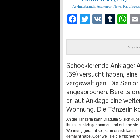
Asylmissbrauch
,
Asylterror
,
News
,
Rapefugees
Facebook
Twitter
VK
Tumb
Wh
Dragutin
Schockierende Anklage: A
(39) versucht haben, eine
vergewaltigen. Die Seniori
angesprochen. Bereits dr
er laut Anklage eine weite
Wohnung. Die Tänzerin ko
An die Tänzerin kann Dragutin S. sich gut 
ihn mit zu sich genommen und er habe sie „
Wohnung gerannt sei, kann er sich kaum erk
gemacht habe. Oder weil sie die frischen