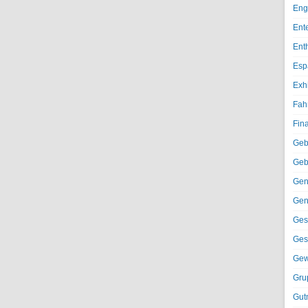
Eng
Ent
Ent
Esp
Exh
Fah
Fin
Geb
Geb
Gen
Gen
Ges
Ges
Gew
Gru
Gut