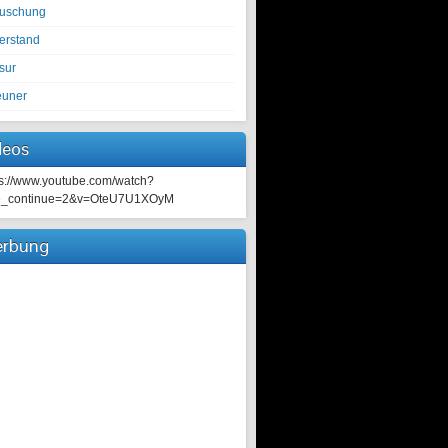
tuschung
erstand
sur
euner
deos
ps://www.youtube.com/watch?
e_continue=2&v=OteU7U1XOyM
rbung