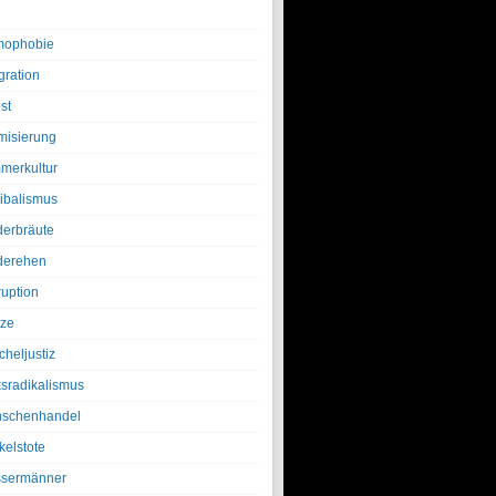
ophobie
gration
st
amisierung
merkultur
ibalismus
derbräute
derehen
ruption
tze
cheljustiz
ksradikalismus
schenhandel
kelstote
sermänner