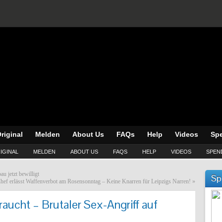
riginal
Melden
About Us
FAQs
Help
Videos
Sp
IGINAL
MELDEN
ABOUT US
FAQS
HELP
VIDEOS
SPEN
u jetzt bewilligt
Sp
hef erlässt Waffenverbot am Rosensonntag – Keine Knarren für Leipzigs Narren!
»
ucht – Brutaler Sex-Angriff auf