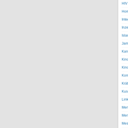
HIV
Hom
Inte
Inze
Isl
Jam
Kan
Kin
Kin
Kor
Krä
Kus
Lin
Men
Mer
Mes