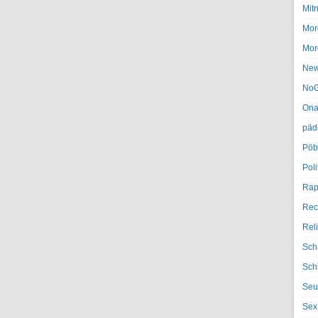
Mit
Mor
Mor
Ne
NoG
Ona
päd
Pöb
Poli
Rap
Rec
Rel
Sch
Sch
Seu
Sex