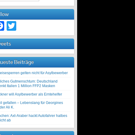
llow
Facebook
Twitter
eets
ueste Beiträge
eisesperren gelten nicht für Asylbewerber
liches Gutmenschtum: Deutschland
enkt Italien 1 Million FFP2 Masken
kner will Asylbewerber als Erntehelfer
il gefallen – Lebenslang für Georgines
er Ali K.
chen: Axt-Araber hackt Autofahrer halbes
icht ab