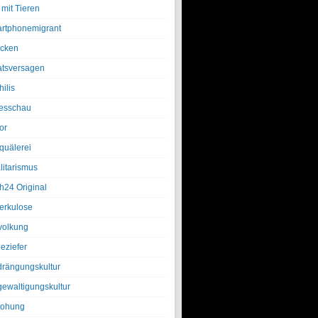
 mit Tieren
rtphonemigrant
cken
atsversagen
ilis
esschau
or
quälerei
litarismus
h24 Original
erkulose
olkung
eziefer
drängungskultur
gewaltigungskultur
rohung