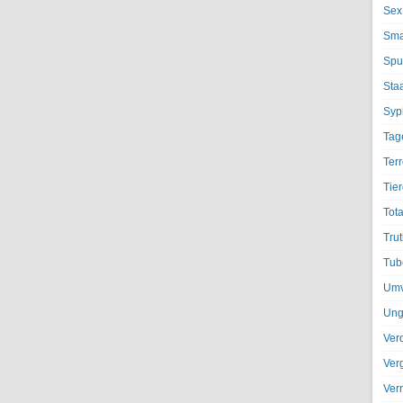
Sex
Sma
Spu
Sta
Syph
Tag
Terr
Tier
Tota
Trut
Tub
Umv
Ung
Ver
Ver
Ver