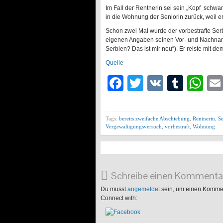
Im Fall der Rentnerin sei sein „Kopf schwar
in die Wohnung der Seniorin zurück, weil er
Schon zwei Mal wurde der vorbestrafte Se
eigenen Angaben seinen Vor- und Nachnamen
Serbien? Das ist mir neu“). Er reiste mit d
Quelle
Facebook
Twitter
VK
Tumb
Wh
Tags:
bereits zweifache Abschiebung
,
Rentnerin
,
S
Vergewaltigungsversuch
,
vorbestraft
,
Wohnung
Schreibe einen Kommenta
Du musst
angemeldet
sein, um einen Komme
Connect with: