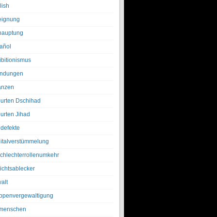
lish
eignung
hauptung
añol
ibitionismus
ndungen
anzen
urten Dschihad
urten Jihad
defekte
italverstümmelung
chlechterrollenumkehr
ichtsablecker
alt
ppenvergewaltigung
menschen