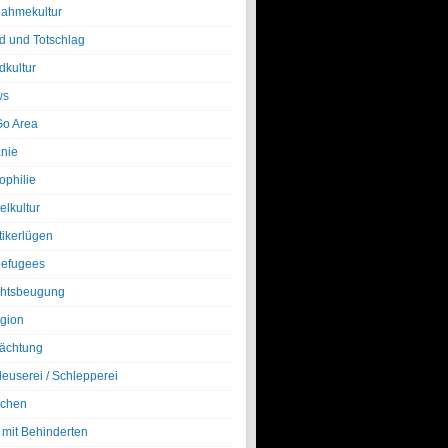
nahmekultur
d und Totschlag
dkultur
ws
o Area
nie
ophilie
elkultur
tikerlügen
efugees
htsbeugung
igion
ächtung
leuserei / Schlepperei
chen
 mit Behinderten