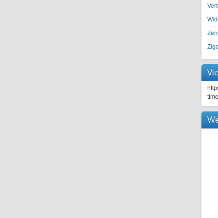
Ver
Wid
Zen
Zig
Vi
htt
tim
We