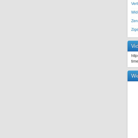
Ver
Wid
Zen
Zig
Vi
htt
tim
We