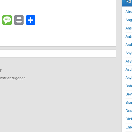
Ka
Abs
lr
atsApp
Email
Message
Print
Teilen
Ang
Ans
Ant
Ara
Asyl
Asy
r
Asyl
Asy
ntar abzugeben.
Bah
Bev
Bra
Deu
Die
Ehr