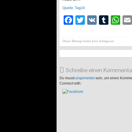
Quelle: Tag24
Facebook
Twitter
VK
Tumb
Wh
Dieser Beitrag besitzt kein Schlagwort
Schreibe einen Kommenta
Du musst
angemeldet
sein, um einen Komme
Connect with: