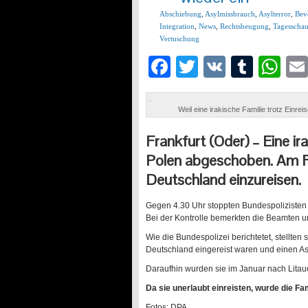
Abschiebung
,
Asylmissbrauch
,
Asylterror
,
Bev
Integration
,
News
,
Rechtsbeugung
,
Tagesscha
Vertuschung
Facebook
Twitter
VK
Tumb
Wh
Weil eine irakische Familie trotz Einr
Frankfurt (Oder) – Eine i
Polen abgeschoben. Am Fr
Deutschland einzureisen.
Gegen 4.30 Uhr stoppten Bundespolizisten 
Bei der Kontrolle bemerkten die Beamten un
Wie die Bundespolizei berichtetet, stellten 
Deutschland eingereist waren und einen Asy
Daraufhin wurden sie im Januar nach Litau
Da sie unerlaubt einreisten, wurde die F
Fotos: DPA