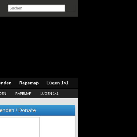
enden
Rapemap
Lügen 1×1
DEN
RAPEMAP
LÜGEN 1×1
enden / Donate