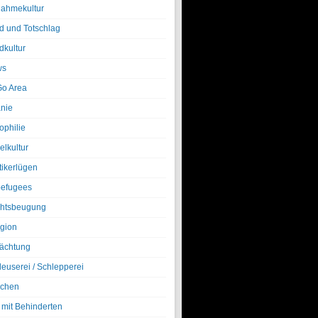
nahmekultur
d und Totschlag
dkultur
ws
o Area
nie
ophilie
elkultur
tikerlügen
efugees
htsbeugung
igion
ächtung
leuserei / Schlepperei
chen
 mit Behinderten