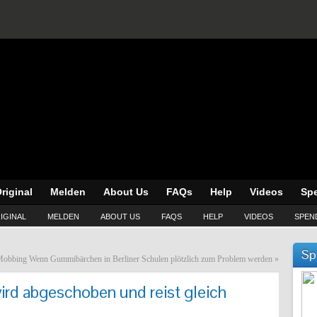
riginal
Melden
About Us
FAQs
Help
Videos
Sp
IGINAL
MELDEN
ABOUT US
FAQS
HELP
VIDEOS
SPEN
Sp
Mobbing Wenn Gummibärchen in Berliner Schulen plötzlich zum Problem werden
»
wird abgeschoben und reist gleich