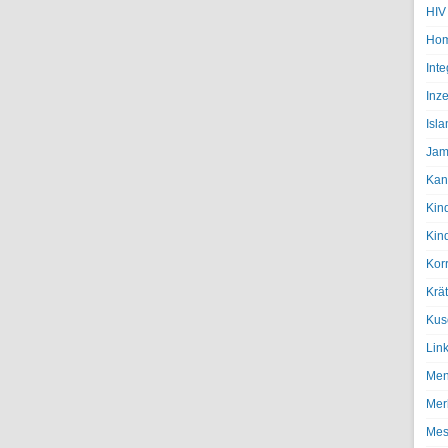
HIV
Hom
Inte
Inze
Isl
Jam
Kan
Kin
Kin
Kor
Krä
Kus
Lin
Men
Mer
Mes