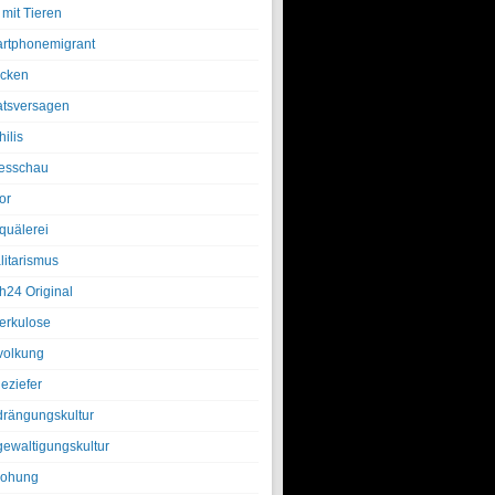
 mit Tieren
rtphonemigrant
cken
atsversagen
ilis
esschau
or
quälerei
litarismus
h24 Original
erkulose
olkung
eziefer
drängungskultur
gewaltigungskultur
rohung