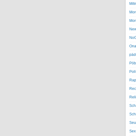
Mit
Mor
Mor
Ne
NoG
Ona
päd
Pöb
Poli
Rap
Rec
Rel
Sch
Sch
Seu
Sex