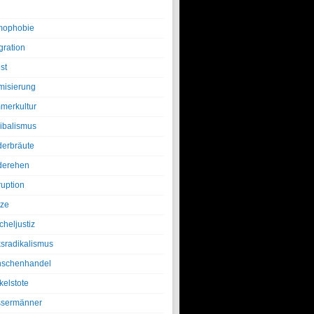
ophobie
gration
st
amisierung
merkultur
ibalismus
derbräute
derehen
ruption
tze
cheljustiz
ksradikalismus
schenhandel
kelstote
sermänner