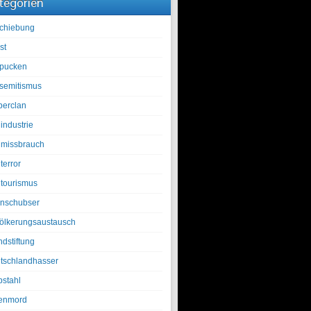
tegorien
chiebung
st
pucken
isemitismus
berclan
industrie
lmissbrauch
terror
ltourismus
nschubser
ölkerungsaustausch
ndstiftung
tschlandhasser
bstahl
enmord