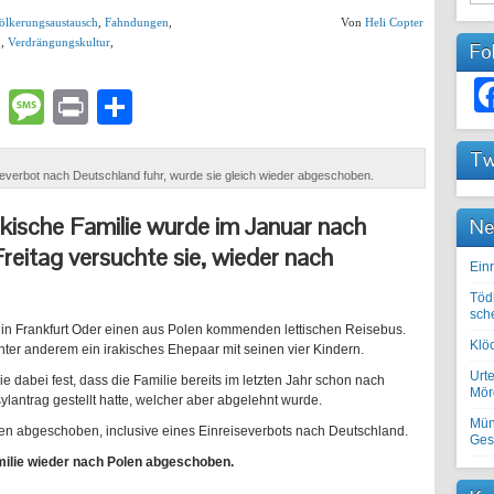
ölkerungsaustausch
,
Fahndungen
,
Von
Heli Copter
u
,
Verdrängungskultur
,
Fo
lr
atsApp
Email
Message
Print
Teilen
Tw
eiseverbot nach Deutschland fuhr, wurde sie gleich wieder abgeschoben.
rakische Familie wurde im Januar nach
Ne
eitag versuchte sie, wieder nach
Einr
Töd
sch
in Frankfurt Oder einen aus Polen kommenden lettischen Reisebus.
Klöc
ter anderem ein irakisches Ehepaar mit seinen vier Kindern.
Urte
sie dabei fest, dass die Familie bereits im letzten Jahr schon nach
Mörd
lantrag gestellt hatte, welcher aber abgelehnt wurde.
Mün
en abgeschoben, inclusive eines Einreiseverbots nach Deutschland.
Ges
amilie wieder nach Polen abgeschoben.