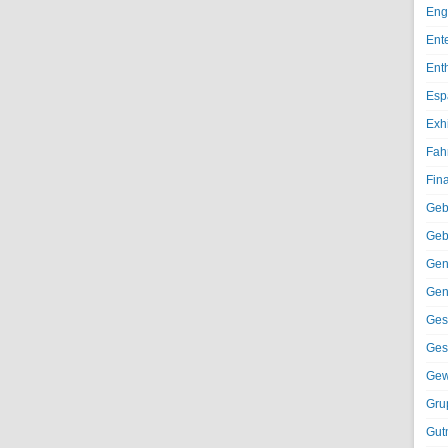
Eng
Ent
Ent
Esp
Exh
Fah
Fin
Geb
Geb
Gen
Gen
Ges
Ges
Gew
Gru
Gut