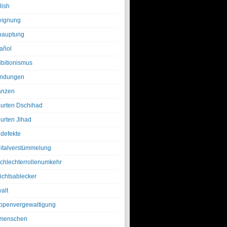
lish
eignung
hauptung
añol
ibitionismus
ndungen
anzen
urten Dschihad
urten Jihad
defekte
italverstümmelung
chlechterrollenumkehr
ichtsablecker
alt
ppenvergewaltigung
menschen