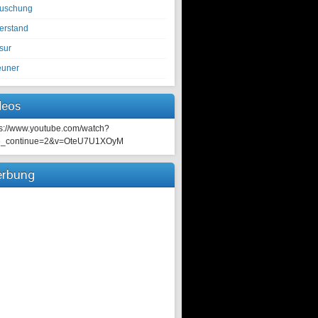
tuschung
erstand
sur
euner
deos
ps://www.youtube.com/watch?
e_continue=2&v=OteU7U1XOyM
rbung