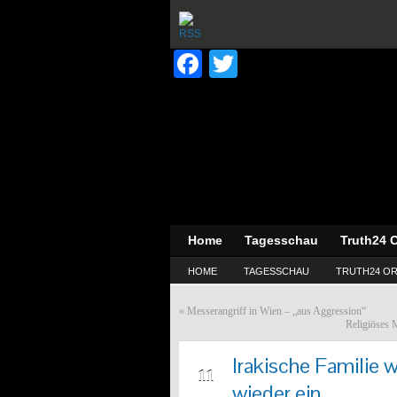
Facebook
Twitter
Home
Tagesschau
Truth24 O
HOME
TAGESSCHAU
TRUTH24 OR
«
Messerangriff in Wien – „aus Aggression“
Religiöses 
Irakische Familie 
MRZ
11
wieder ein