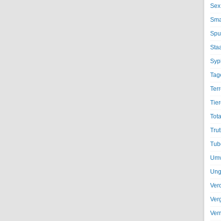
Sex
Sma
Spu
Sta
Syph
Tag
Terr
Tier
Tota
Trut
Tub
Umv
Ung
Ver
Ver
Ver