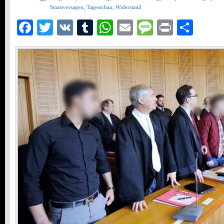
Staatsversagen
,
Tagesschau
,
Widerstand
Facebook
Twitter
VK
Tumblr
WhatsApp
Email
Message
Print
Teil