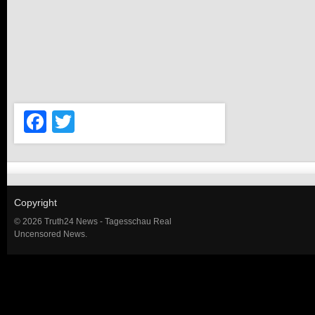
Facebook
Twitter
Copyright
© 2026 Truth24 News - Tagesschau Real
Uncensored News.