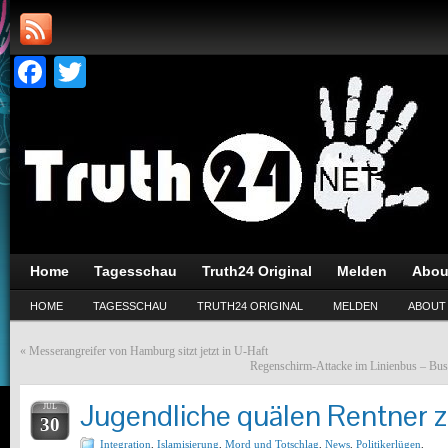
Facebook
Twitter
Home
Tagesschau
Truth24 Original
Melden
Abou
HOME
TAGESSCHAU
TRUTH24 ORIGINAL
MELDEN
ABOUT
«
Messerangreifer von Hamburg sitzt jetzt in U-Haft
Regenschirm-Attacke im Linienbus – Busf
Jugendliche quälen Rentner 
JUL
30
Integration
,
Islamisierung
,
Mord und Totschlag
,
News
,
Politikerlügen
,