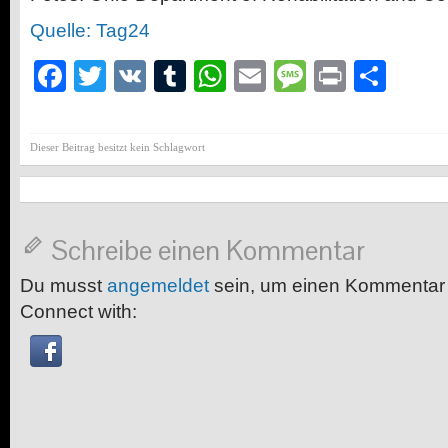
Quelle: Tag24
Facebook
Twitter
VK
Tumblr
WhatsApp
Email
Message
Print
Teil
Dieser Beitrag besitzt kein Schlagwort
Schreibe einen Kommentar
Du musst
angemeldet
sein, um einen Kommentar
Connect with: