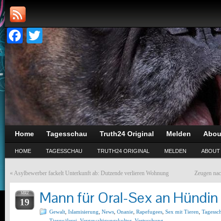
Facebook
Twitter
Home
Tagesschau
Truth24 Original
Melden
Abou
HOME
TAGESSCHAU
TRUTH24 ORIGINAL
MELDEN
ABOUT
«
Asylbewerber fackelt Unterkunft ab: Dutzende verlieren Wohnung
Zeugen nac
Mann für Oral-Sex an Hündin v
MRZ
19
Gewalt
,
Islamisierung
,
News
,
Onanie
,
Rapefugees
,
Sex mit Tieren
,
Tagessc
Tierquälerei
,
Vergewaltigungskultur
,
Vertuschung