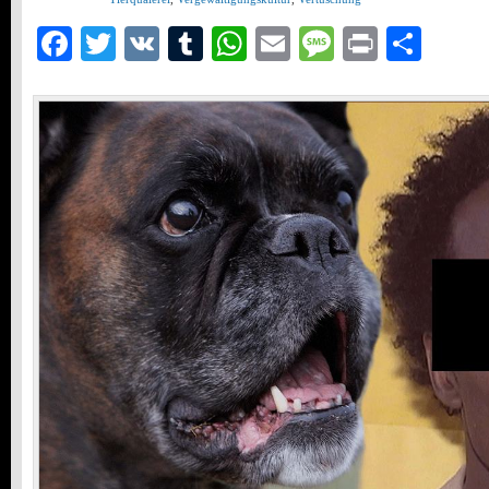
Facebook
Twitter
VK
Tumblr
WhatsApp
Email
Message
Print
Teil