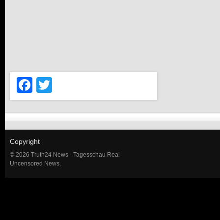
Facebook
Twitter
Copyright
© 2026 Truth24 News - Tagesschau Real
Uncensored News.