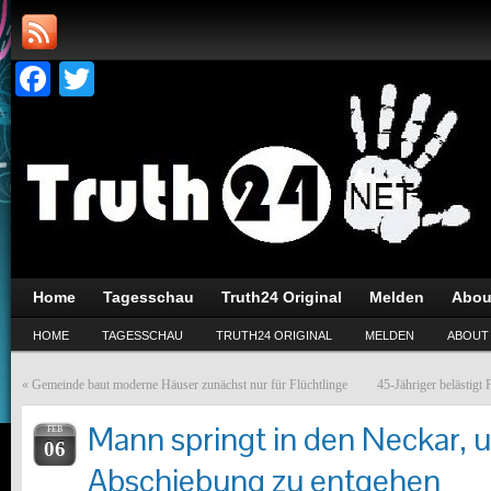
Facebook
Twitter
Home
Tagesschau
Truth24 Original
Melden
Abou
HOME
TAGESSCHAU
TRUTH24 ORIGINAL
MELDEN
ABOUT
«
Gemeinde baut moderne Häuser zunächst nur für Flüchtlinge
45-Jähriger belästigt
Mann springt in den Neckar, 
FEB
06
Abschiebung zu entgehen