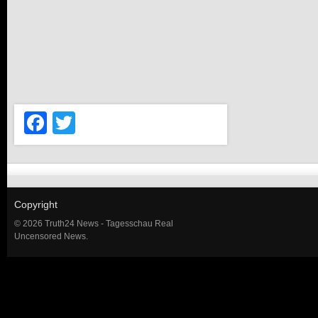
Facebook
Twitter
Copyright
© 2026 Truth24 News - Tagesschau Real
Uncensored News.