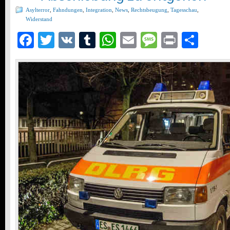
Asylterror
,
Fahndungen
,
Integration
,
News
,
Rechtsbeugung
,
Tagesschau
,
Widerstand
Facebook
Twitter
VK
Tumblr
WhatsApp
Email
Message
Print
Teil