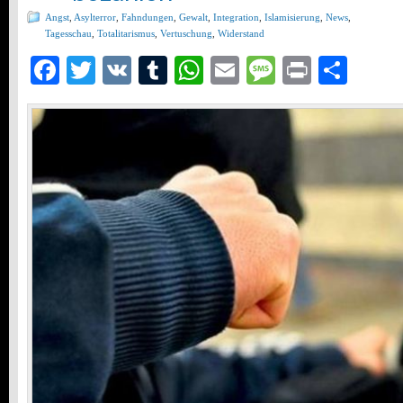
Angst
,
Asylterror
,
Fahndungen
,
Gewalt
,
Integration
,
Islamisierung
,
News
,
Tagesschau
,
Totalitarismus
,
Vertuschung
,
Widerstand
Facebook
Twitter
VK
Tumblr
WhatsApp
Email
Message
Print
Teil