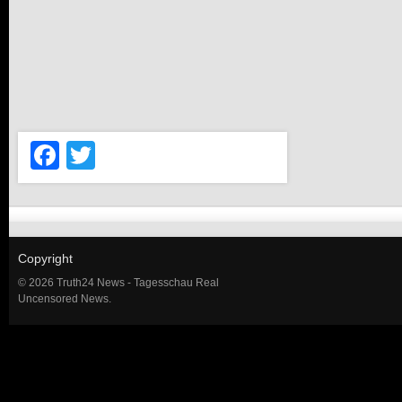
Facebook
Twitter
Copyright
© 2026 Truth24 News - Tagesschau Real
Uncensored News.