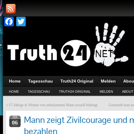
Facebook
Twitter
Home
Tagesschau
Truth24 Original
Melden
Abou
HOME
TAGESSCHAU
TRUTH24 ORIGINAL
MELDEN
ABOUT
«
17-Jährige in Weimar von unbekanntem Mann sexuell belästigt
Gemeinde baut mo
Mann zeigt Zivilcourage und 
FEB
06
bezahlen