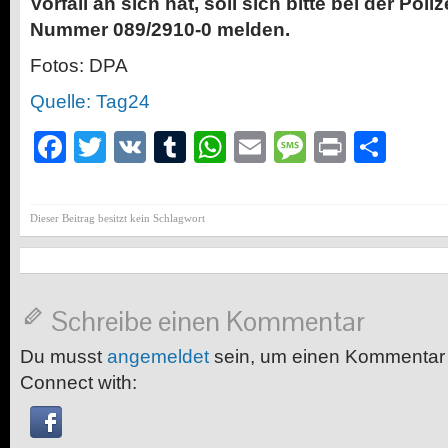
Vorfall an sich hat, soll sich bitte bei der Pol
Nummer 089/2910-0 melden.
Fotos: DPA
Quelle: Tag24
Facebook
Twitter
VK
Tumblr
WhatsApp
Email
Message
Print
Teil
Dieser Beitrag besitzt kein Schlagwort
Schreibe einen Kommentar
Du musst
angemeldet
sein, um einen Kommentar
Connect with: