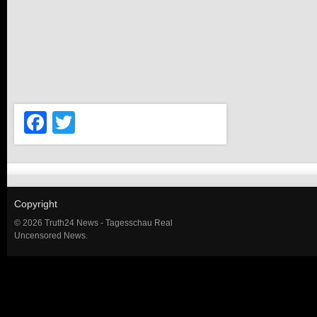
Facebook
Twitter
Copyright
© 2026 Truth24 News - Tagesschau Real
Uncensored News.