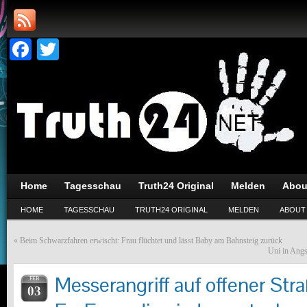
Facebook
Twitter
Home
Tagesschau
Truth24 Original
Melden
Abou
HOME
TAGESSCHAU
TRUTH24 ORIGINAL
MELDEN
ABOUT
«
Beim Schwarzfahren erwischt: Frau flüchtet und lässt Baby am Bahnsteig zurück
Uni in Angst
Messerangriff auf offener Stra
FEB
03