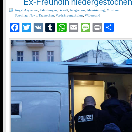
Ex-Freundin niedergestoche
Angst
,
Asylterror
,
Fahndungen
,
Gewalt
,
Integration
,
Islamisierung
,
Mord und
Totschlag
,
News
,
Tagesschau
,
Verdrängungskultur
,
Widerstand
Facebook
Twitter
VK
Tumblr
WhatsApp
Email
Message
Print
Teil