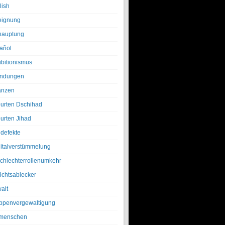
lish
eignung
hauptung
añol
ibitionismus
ndungen
anzen
urten Dschihad
urten Jihad
defekte
italverstümmelung
chlechterrollenumkehr
ichtsablecker
alt
ppenvergewaltigung
menschen