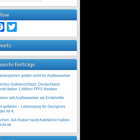
llow
Facebook
Twitter
eets
ueste Beiträge
eisesperren gelten nicht für Asylbewerber
liches Gutmenschtum: Deutschland
enkt Italien 1 Million FFP2 Masken
kner will Asylbewerber als Erntehelfer
il gefallen – Lebenslang für Georgines
er Ali K.
chen: Axt-Araber hackt Autofahrer halbes
icht ab