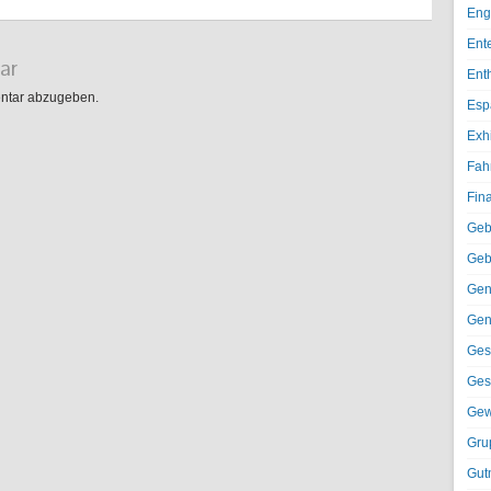
Eng
Ent
ar
Ent
ntar abzugeben.
Esp
Exh
Fah
Fin
Geb
Geb
Gen
Gen
Ges
Ges
Gew
Gru
Gut