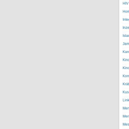
HIV
Hom
Inte
Inze
Isl
Jam
Kan
Kin
Kin
Kor
Krä
Kus
Lin
Men
Mer
Mes