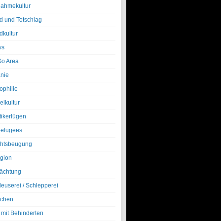
nahmekultur
d und Totschlag
dkultur
ws
o Area
nie
ophilie
elkultur
tikerlügen
efugees
htsbeugung
igion
ächtung
leuserei / Schlepperei
chen
 mit Behinderten