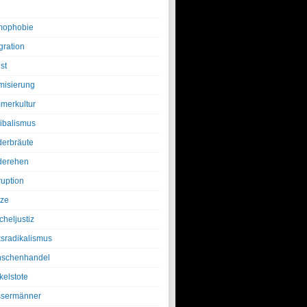
ophobie
gration
st
amisierung
merkultur
ibalismus
derbräute
derehen
ruption
tze
cheljustiz
ksradikalismus
schenhandel
kelstote
sermänner