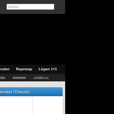
enden
Rapemap
Lügen 1×1
DEN
RAPEMAP
LÜGEN 1×1
enden / Donate