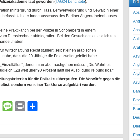
Ka
Polizeiakademie laut geworden (
TAG24 berichtete
).
grationshintergrund durch Hass, Lernverweigerung und Gewalt in einer
Abs
ch befasst sich der Innenausschuss des Berliner Abgeordnetenhauses
Ang
Ans
 eine Praktikantin bei der Polizei in Schöneberg in einem
m Dienstrechner abfotografiert. Bei den Gesuchten soll es sich um
Ant
handelt haben.
Ara
für Wirtschaft und Recht studiert, selbst einen arabischen
ht nahe, dass die 20-Jährige die Fotos weitergeleitet habe.
Asyl
n „Einzelfällen“, denen man aber nachgehen müsse. „Die Wahrheit
Asy
ugleich: „Zu weit über 90 Prozent läuft die Ausbildung reibungslos.“
Asyl
ellungskriterien für die Polizei zu überprüfen. Die Vorwürfe gegen die
Asy
selbst, sondern von einer Taskforce aufgeklärt werden.
Bah
Bev
lr
atsApp
Email
Message
Print
Teilen
Bra
Deu
Die
Ehr