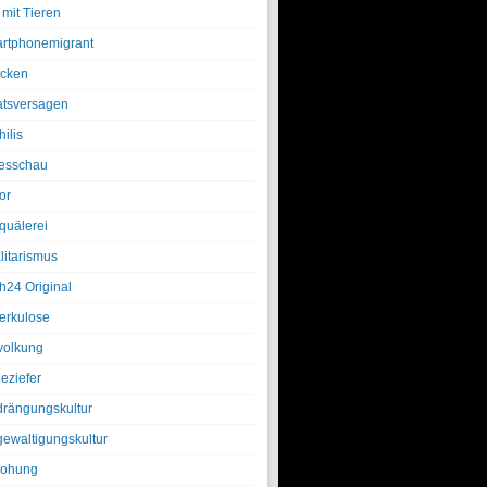
 mit Tieren
rtphonemigrant
cken
atsversagen
ilis
esschau
or
quälerei
litarismus
h24 Original
erkulose
olkung
eziefer
drängungskultur
gewaltigungskultur
rohung