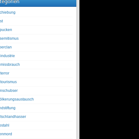
tegorien
chiebung
st
pucken
isemitismus
berclan
industrie
lmissbrauch
terror
ltourismus
nschubser
ölkerungsaustausch
ndstiftung
tschlandhasser
bstahl
enmord