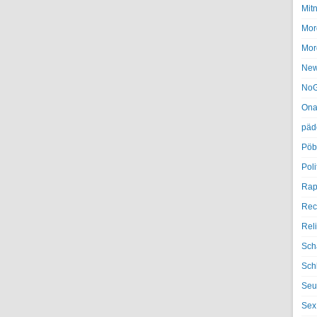
Mit
Mor
Mor
Ne
NoG
Ona
päd
Pöb
Poli
Rap
Rec
Rel
Sch
Sch
Seu
Sex