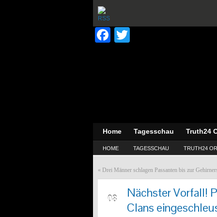
Facebook
Twitter
Home
Tagesschau
Truth24 O
HOME
TAGESSCHAU
TRUTH24 OR
«
Drei Männer schlagen Passanten bis zur Gehirner
Nächster Vorfall! P
NOV
08
Clans eingeschleu