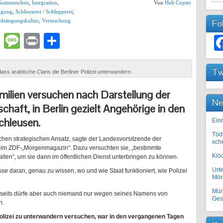
Gutmenschen
,
Integration
,
Von
Heli Copter
ugung
,
Schleuserei / Schlepperei
,
rdrängungskultur
,
Vertuschung
Fo
lr
atsApp
Email
Message
Print
Teilen
Tw
 dass arabische Clans die Berliner Polizei unterwandern.
ilien versuchen nach Darstellung der
Ne
haft, in Berlin gezielt Angehörige in den
chleusen.
Einr
Töd
chen strategischen Ansatz, sagte der Landesvorsitzende der
sch
h im ZDF-„Morgenmagazin“. Dazu versuchten sie, „bestimmte
Klöc
alten“, um sie dann im öffentlichen Dienst unterbringen zu können.
Urte
esse daran, genau zu wissen, wo und wie Staat funktioniert, wie Polizei
Mörd
Mün
seits dürfe aber auch niemand nur wegen seines Namens von
Ges
n.
Polizei zu unterwandern versuchen, war in den vergangenen Tagen