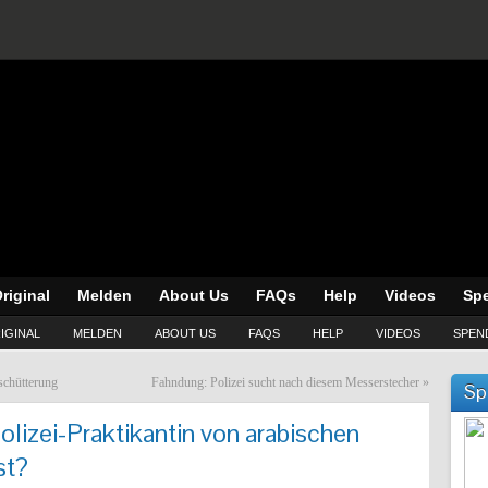
riginal
Melden
About Us
FAQs
Help
Videos
Sp
IGINAL
MELDEN
ABOUT US
FAQS
HELP
VIDEOS
SPEN
schütterung
Fahndung: Polizei sucht nach diesem Messerstecher
»
Sp
olizei-Praktikantin von arabischen
st?