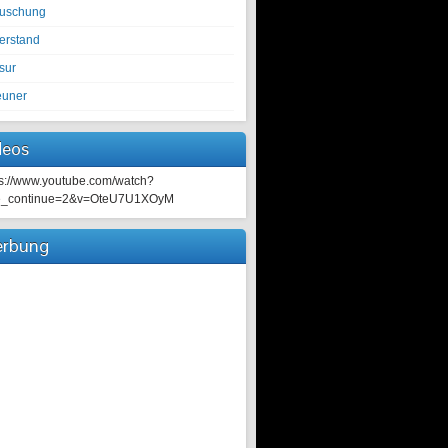
tuschung
erstand
sur
euner
deos
ps://www.youtube.com/watch?
e_continue=2&v=OteU7U1XOyM
rbung