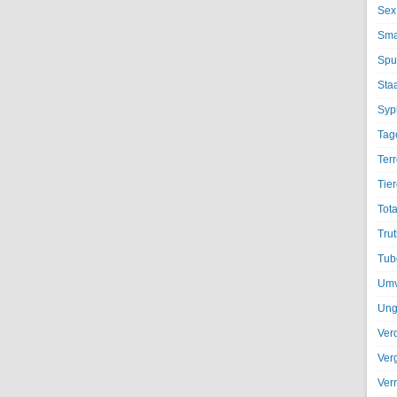
Sex
Sma
Spu
Sta
Syph
Tag
Terr
Tier
Tota
Trut
Tub
Umv
Ung
Ver
Ver
Ver