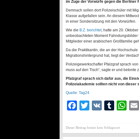
im Zuge der Vorwürfe gegen die Berliner 
Demnach sollen dort Polizeischüler mit Mi
Klasse aufgefallen sein. An diesem Mittwo
in einer Sondersitzung mit den Vorwürfen.
Wie die
B.Z. berichtet
, hatte am 20. Oktober
unbeobachteten Moment Fahndungsbilder vo
Mitglieder einer arabischen Großfamilie ge
Da die Praktikantin, die an der Hochschule 
Migrationshintergrund hat, liegt der Verdac
Polizeigewerkschafter Pfalzgraf sprach vo
muss auf den Tisch“, sagte er und betonte z
Pfalzgraf sprach sich dafür aus, die Einst
Polizeiakademie sollten nicht von dieser 
Quelle: Tag24
Facebook
Twitter
VK
Tumb
Wh
Dieser Beitrag besitzt kein Schlagwort