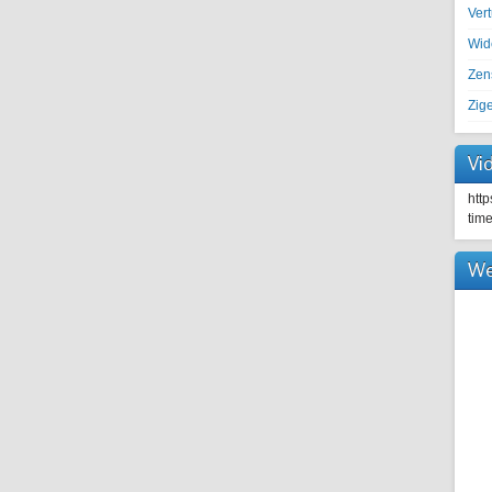
Ver
Wid
Zen
Zig
Vi
htt
tim
We