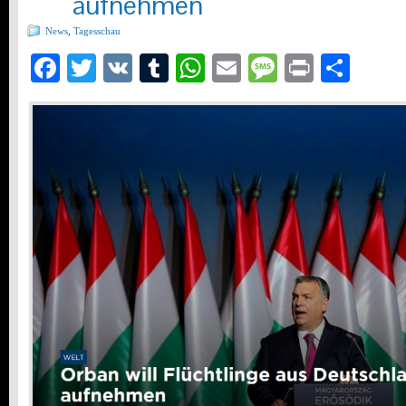
aufnehmen
News
,
Tagesschau
Facebook
Twitter
VK
Tumblr
WhatsApp
Email
Message
Print
Teil