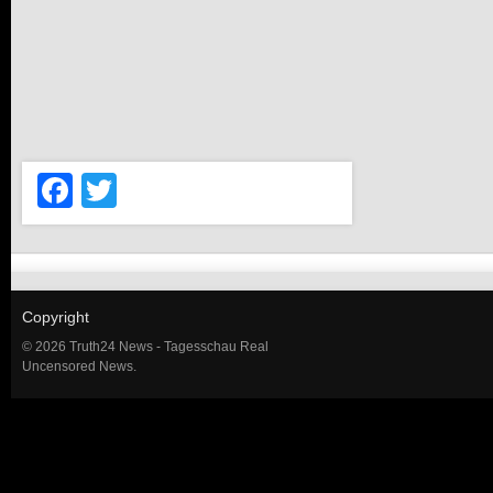
Facebook
Twitter
Copyright
© 2026 Truth24 News - Tagesschau Real
Uncensored News.