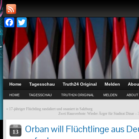
Facebook
Twitter
Home
Tagesschau
Truth24 Original
Melden
Abou
HOME
TAGESSCHAU
TRUTH24 ORIGINAL
MELDEN
ABOUT
«
17-jähriger Flüchtling randaliert und onaniert in Salzburg
Zwei Hausverbote: Wieder Ärger für Stadtrat Dinar – 3
Orban will Flüchtlinge aus D
FEB
13