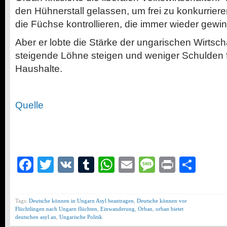
den Hühnerstall gelassen, um frei zu konkurrie
die Füchse kontrollieren, die immer wieder gewi
Aber er lobte die Stärke der ungarischen Wirtsch
steigende Löhne steigen und weniger Schulden f
Haushalte.
Quelle
Facebook
Twitter
VK
Tumblr
WhatsApp
Email
Message
Print
Teil
Tags:
Deutsche können in Ungarn Asyl beantragen
,
Deutsche können vor
Flüchtlingen nach Ungarn flüchten
,
Einwanderung
,
Orban
,
orban bietet
deutschen asyl an
,
Ungarische Politik