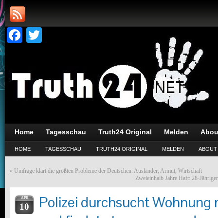
Facebook
Twitter
Home
Tagesschau
Truth24 Original
Melden
Abou
HOME
TAGESSCHAU
TRUTH24 ORIGINAL
MELDEN
ABOUT
«
Umfrage klärt die größten Probleme der Deutschen: Ausländer, Armut, Wirtschaft
Zweieinhalb Jahre Haft: 28-Jähriger
Polizei durchsucht Wohnung n
APR
10