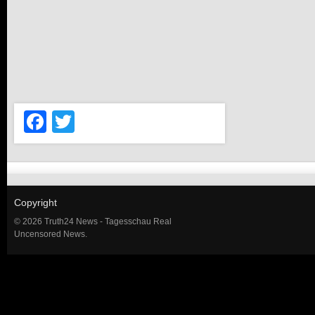
Facebook
Twitter
Copyright
© 2026 Truth24 News - Tagesschau Real
Uncensored News.