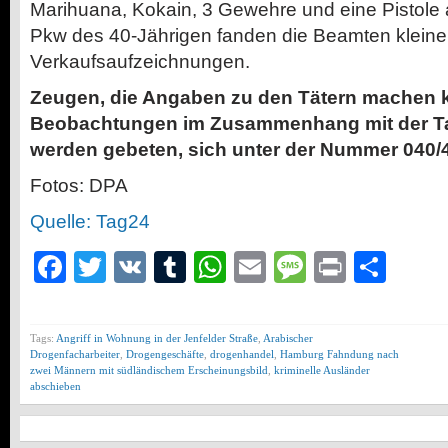
Marihuana, Kokain, 3 Gewehre und eine Pistole
Pkw des 40-Jährigen fanden die Beamten klein
Verkaufsaufzeichnungen.
Zeugen, die Angaben zu den Tätern machen 
Beobachtungen im Zusammenhang mit der Ta
werden gebeten, sich unter der Nummer 040/
Fotos: DPA
Quelle: Tag24
Facebook
Twitter
VK
Tumblr
WhatsApp
Email
Message
Print
Teil
Tags:
Angriff in Wohnung in der Jenfelder Straße
,
Arabischer
Drogenfacharbeiter
,
Drogengeschäfte
,
drogenhandel
,
Hamburg Fahndung nach
zwei Männern mit südländischem Erscheinungsbild
,
kriminelle Ausländer
abschieben