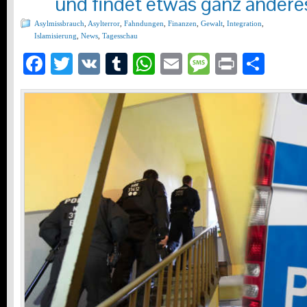
und findet etwas ganz andere
Asylmissbrauch
,
Asylterror
,
Fahndungen
,
Finanzen
,
Gewalt
,
Integration
,
Islamisierung
,
News
,
Tagesschau
Facebook
Twitter
VK
Tumblr
WhatsApp
Email
Message
Print
Teil