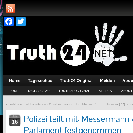
Facebook
Twitter
Home
Tagesschau
Truth24 Original
Melden
Abou
HOME
TAGESSCHAU
TRUTH24 ORIGINAL
MELDEN
ABOUT
«
Gefährden Feldhamster den Moschee-Bau in Erfurt-Marbach?
Essener (72) brut
Polizei teilt mit: Messermann 
JUN
16
Parlament festgenommen