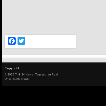
Facebook
Twitter
Copyright
© 2026 Truth24 News - Tagesschau Real
Uncensored News.