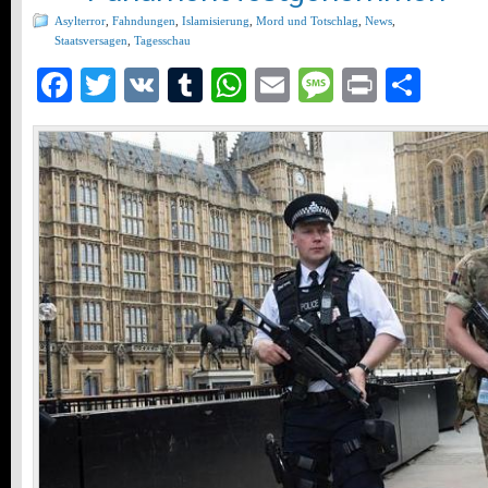
Asylterror
,
Fahndungen
,
Islamisierung
,
Mord und Totschlag
,
News
,
Staatsversagen
,
Tagesschau
Facebook
Twitter
VK
Tumblr
WhatsApp
Email
Message
Print
Teil