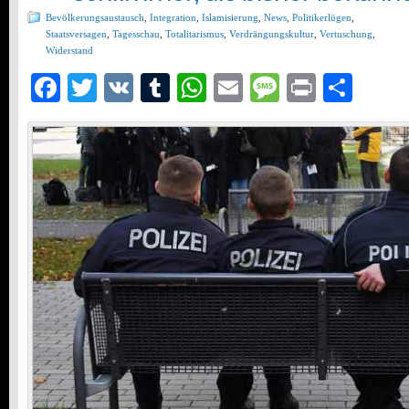
Bevölkerungsaustausch
,
Integration
,
Islamisierung
,
News
,
Politikerlügen
,
Staatsversagen
,
Tagesschau
,
Totalitarismus
,
Verdrängungskultur
,
Vertuschung
,
Widerstand
Facebook
Twitter
VK
Tumblr
WhatsApp
Email
Message
Print
Teil