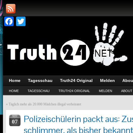
Facebook
Twitter
Home
Tagesschau
Truth24 Original
Melden
Abou
HOME
TAGESSCHAU
TRUTH24 ORIGINAL
MELDEN
ABOUT
«
Täglich mehr als 20.000 Mädchen illegal verheiratet
Polizeischülerin packt aus: Zu
NOV
07
schlimmer, als bisher bekann