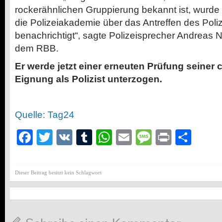
rockerähnlichen Gruppierung bekannt ist, wurd
die Polizeiakademie über das Antreffen des Poli
benachrichtigt“, sagte Polizeisprecher Andreas
dem RBB.
Er werde jetzt einer erneuten Prüfung seiner 
Eignung als Polizist unterzogen.
Quelle: Tag24
Facebook
Twitter
VK
Tumblr
WhatsApp
Email
Message
Print
Teil
Dieser Beitrag besitzt kein Schlagwort