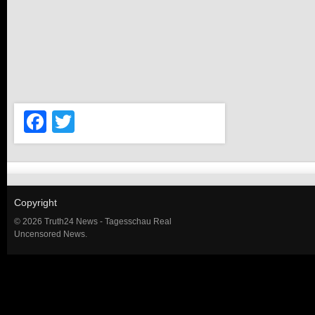
Facebook
Twitter
Copyright
© 2026 Truth24 News - Tagesschau Real
Uncensored News.