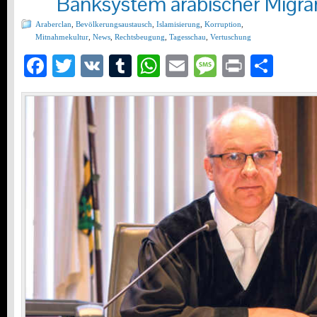
Banksystem arabischer Migra
Araberclan
,
Bevölkerungsaustausch
,
Islamisierung
,
Korruption
,
Mitnahmekultur
,
News
,
Rechtsbeugung
,
Tagesschau
,
Vertuschung
Facebook
Twitter
VK
Tumblr
WhatsApp
Email
Message
Print
Teil