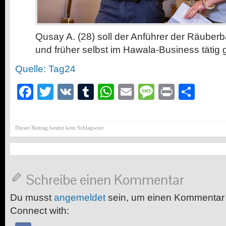
Qusay A. (28) soll der Anführer der Räube
und früher selbst im Hawala-Business tätig
Quelle: Tag24
Facebook
Twitter
VK
Tumblr
WhatsApp
Email
Message
Print
Teil
Dieser Beitrag besitzt kein Schlagwort
Schreibe einen Kommentar
Du musst
angemeldet
sein, um einen Kommentar
Connect with: