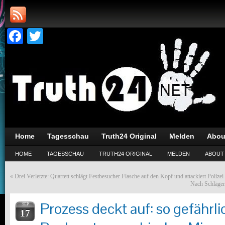
Facebook
Twitter
Home
Tagesschau
Truth24 Original
Melden
Abou
HOME
TAGESSCHAU
TRUTH24 ORIGINAL
MELDEN
ABOUT
«
Drei Verletzte: Quartett schlägt Festbesucher Flasche auf den Kopf und attackiert Polizei
Nach Schlägere
Prozess deckt auf: so gefährlic
SEP
17