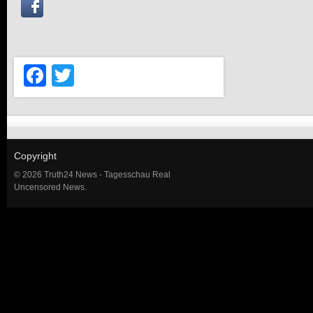
Facebook
Twitter
Copyright
© 2026 Truth24 News - Tagesschau Real
Uncensored News.