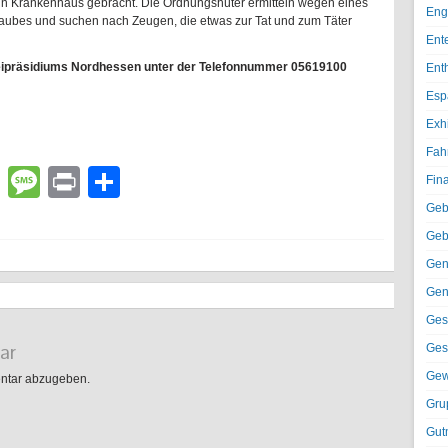
in Krankenhaus gebracht. Die Ordnungshüter ermitteln wegen eines
Eng
aubes und suchen nach Zeugen, die etwas zur Tat und zum Täter
Ent
eipräsidiums Nordhessen unter der Telefonnummer 05619100
Ent
Esp
Exh
Fah
lr
atsApp
Email
Message
Print
Teilen
Fin
Geb
Geb
Gen
Gen
Ges
ar
Ges
Gew
ntar abzugeben.
Gru
Gut