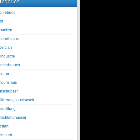
tegorien
chiebung
st
pucken
isemitismus
berclan
industrie
lmissbrauch
terror
ltourismus
nschubser
ölkerungsaustausch
ndstiftung
tschlandhasser
bstahl
enmord