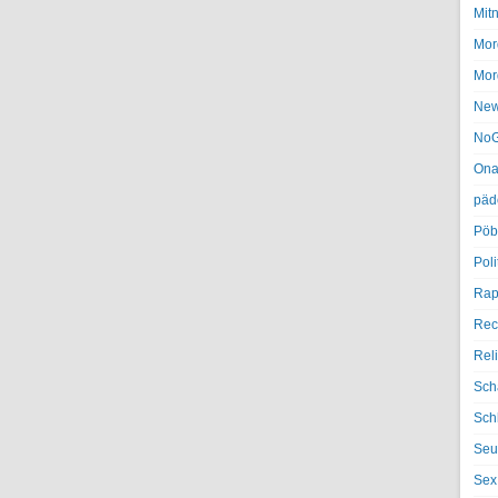
Mit
Mor
Mor
Ne
NoG
Ona
päd
Pöb
Poli
Rap
Rec
Rel
Sch
Sch
Seu
Sex