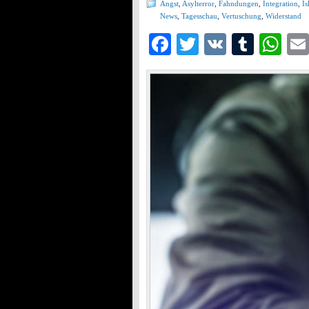
Angst
,
Asylterror
,
Fahndungen
,
Integration
,
Is
News
,
Tagesschau
,
Vertuschung
,
Widerstand
Facebook
Twitter
VK
Tumb
Wh