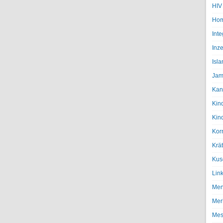
HIV
Hom
Inte
Inze
Isl
Jam
Kan
Kin
Kin
Kor
Krä
Kus
Lin
Men
Mer
Mes