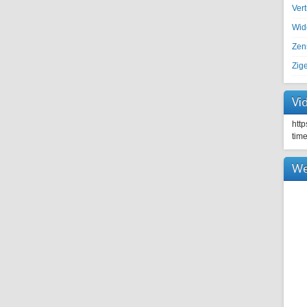
Ver
Wid
Zen
Zig
Vi
htt
tim
We