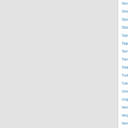
Sex
Sma
Spu
Sta
Syph
Tag
Terr
Tier
Tota
Trut
Tub
Umv
Ung
Ver
Ver
Ver