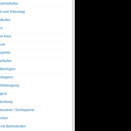
nahmekultur
d und Totschlag
dkultur
ws
o Area
nie
ophilie
elkultur
tikerlügen
efugees
htsbeugung
igion
ächtung
leuserei / Schlepperei
chen
 mit Behinderten