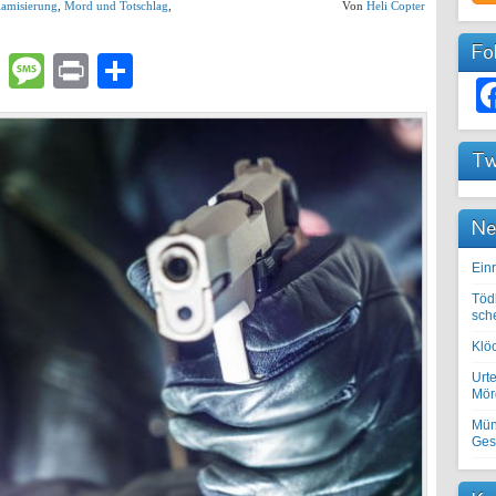
lamisierung
,
Mord und Totschlag
,
Von
Heli Copter
Fo
lr
atsApp
Email
Message
Print
Teilen
Tw
Ne
Einr
Töd
sch
Klöc
Urte
Mörd
Mün
Ges