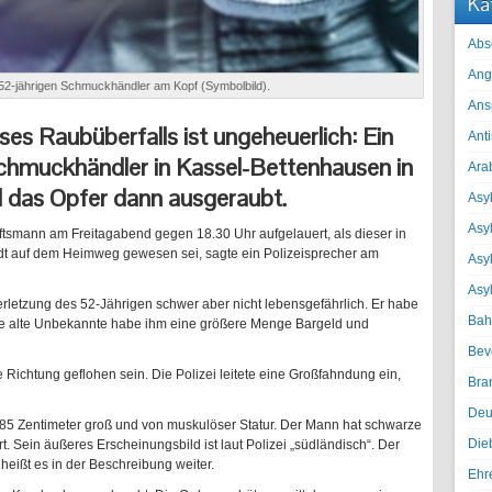
Ka
Abs
Ang
 52-jährigen Schmuckhändler am Kopf (Symbolbild).
Ans
eses Raubüberfalls ist ungeheuerlich: Ein
Ant
chmuckhändler in Kassel-Bettenhausen in
Ara
 das Opfer dann ausgeraubt.
Asyl
Asy
tsmann am Freitagabend gegen 18.30 Uhr aufgelauert, als dieser in
t auf dem Heimweg gewesen sei, sagte ein Polizeisprecher am
Asyl
Asy
rletzung des 52-Jährigen schwer aber nicht lebensgefährlich. Er habe
Bah
re alte Unbekannte habe ihm eine größere Menge Bargeld und
Bev
e Richtung geflohen sein. Die Polizei leitete eine Großfahndung ein,
Bra
Deu
 185 Zentimeter groß und von muskulöser Statur. Der Mann hat schwarze
Die
. Sein äußeres Erscheinungsbild ist laut Polizei „südländisch“. Der
 heißt es in der Beschreibung weiter.
Ehr