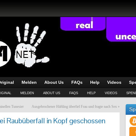
riginal
Melden
About Us
FAQs
Help
Videos
Sp
IGINAL
MELDEN
ABOUT US
FAQS
HELP
VIDEOS
SPEN
minellen Tunesier
Ausgebrochener Häftling überfiel Frau und fragte nach Sex
»
Sp
i Raubüberfall in Kopf geschossen