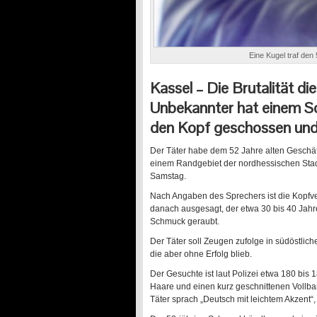
Eine Kugel traf den
Kassel – Die Brutalität di
Unbekannter hat einem S
den Kopf geschossen und
Der Täter habe dem 52 Jahre alten Geschäf
einem Randgebiet der nordhessischen Stad
Samstag.
Nach Angaben des Sprechers ist die Kopfve
danach ausgesagt, der etwa 30 bis 40 Jah
Schmuck geraubt.
Der Täter soll Zeugen zufolge in südöstlich
die aber ohne Erfolg blieb.
Der Gesuchte ist laut Polizei etwa 180 bis
Haare und einen kurz geschnittenen Vollbart
Täter sprach „Deutsch mit leichtem Akzent“,