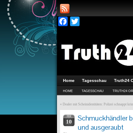
Facebook
Twitter
Home
Tagesschau
Truth24 O
HOME
TAGESSCHAU
TRUTH24 OR
«
Dealer mit Scheinidentitäten: Polizei schnappt kri
Schmuckhändler be
FEB
10
und ausgeraubt