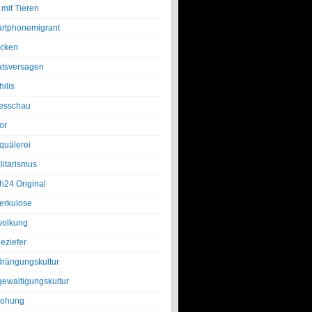
 mit Tieren
rtphonemigrant
cken
atsversagen
ilis
esschau
or
quälerei
litarismus
h24 Original
erkulose
olkung
eziefer
drängungskultur
gewaltigungskultur
rohung