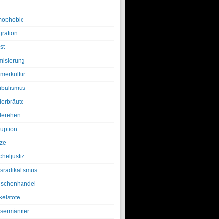
ophobie
gration
st
amisierung
merkultur
ibalismus
derbräute
derehen
ruption
tze
cheljustiz
ksradikalismus
schenhandel
kelstote
sermänner