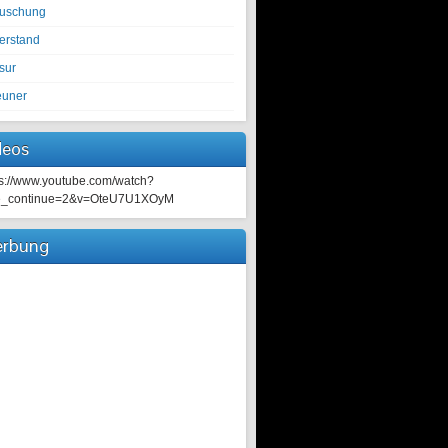
tuschung
erstand
sur
euner
deos
ps://www.youtube.com/watch?
e_continue=2&v=OteU7U1XOyM
rbung