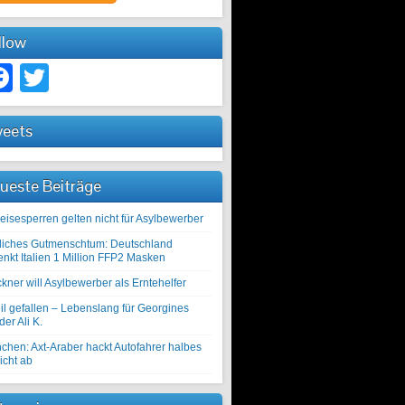
llow
Facebook
Twitter
eets
ueste Beiträge
eisesperren gelten nicht für Asylbewerber
liches Gutmenschtum: Deutschland
enkt Italien 1 Million FFP2 Masken
kner will Asylbewerber als Erntehelfer
il gefallen – Lebenslang für Georgines
er Ali K.
chen: Axt-Araber hackt Autofahrer halbes
icht ab