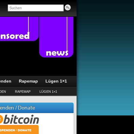
enden
Rapemap
Lügen 1×1
DEN
RAPEMAP
LÜGEN 1×1
enden / Donate