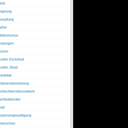
lish
eignung
hauptung
añol
ibitionismus
ndungen
anzen
urten Dschihad
urten Jihad
defekte
italverstümmelung
chlechterrollenumkehr
ichtsablecker
alt
ppenvergewaltigung
menschen