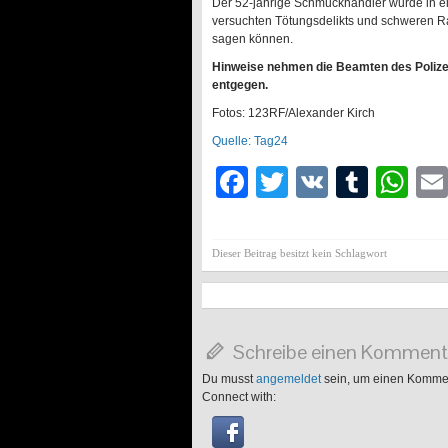
Der 52-jährige Schmuckhändler wurde in e
versuchten Tötungsdelikts und schweren R
sagen können.
Hinweise nehmen die Beamten des Poliz
entgegen.
Fotos: 123RF/Alexander Kirch
Quelle: Tag24
Facebook
Twitter
VK
Tumb
Wh
Dieser Beitrag besitzt kein Schlagwort
Schreibe einen Komment
Du musst
angemeldet
sein, um einen Komme
Connect with: